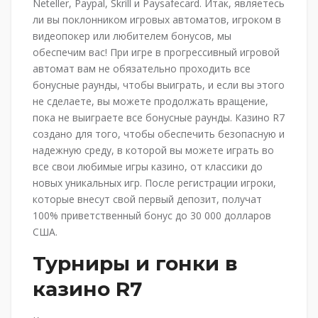
Neteller, Paypal, Skrill и Paysafecard. Итак, являетесь
ли вы поклонником игровых автоматов, игроком в
видеопокер или любителем бонусов, мы
обеспечим вас! При игре в прогрессивный игровой
автомат вам не обязательно проходить все
бонусные раунды, чтобы выиграть, и если вы этого
не сделаете, вы можете продолжать вращение,
пока не выиграете все бонусные раунды. Казино R7
создано для того, чтобы обеспечить безопасную и
надежную среду, в которой вы можете играть во
все свои любимые игры казино, от классики до
новых уникальных игр. После регистрации игроки,
которые внесут свой первый депозит, получат
100% приветственный бонус до 30 000 долларов
США.
Турниры и гонки в
казино R7