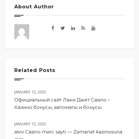
About Author
Related Posts
JANUARY 13, 2025
Официальный сайт Лаки Джет Casino –
Казино бонусы, автоматы и бонусы
JANUARY 13, 2025
alov Casino mərc saytı — Zəmanət kazinosuna