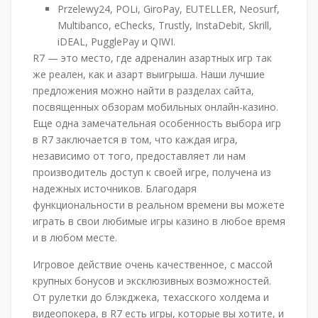
Przelewy24, POLi, GiroPay, EUTELLER, Neosurf,
Multibanco, eChecks, Trustly, InstaDebit, Skrill,
iDEAL, PugglePay и QIWI.
R7 — это место, где адреналин азартных игр так
же реален, как и азарт выигрыша. Наши лучшие
предложения можно найти в разделах сайта,
посвященных обзорам мобильных онлайн-казино.
Еще одна замечательная особенность выбора игр
в R7 заключается в том, что каждая игра,
независимо от того, предоставляет ли нам
производитель доступ к своей игре, получена из
надежных источников. Благодаря
функциональности в реальном времени вы можете
играть в свои любимые игры казино в любое время
и в любом месте.
Игровое действие очень качественное, с массой
крупных бонусов и эксклюзивных возможностей.
От рулетки до блэкджека, техасского холдема и
видеопокера, в R7 есть игры, которые вы хотите, и