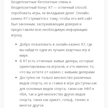
Бездепозитные бесплатные спины и
бездепозитный бонус R7 — отличный способ
опробовать игры, не вкладывая денег. Онлайн-
казино R7 стремится к тому, чтобы его веб-сайт
был законным, заслуживающим доверия и
предоставлял всю необходимую информацию
игроку.
Добро пожаловать в онлайн-казино R7, где
вы найдете одни из лучших азартных игр в
мире.
В R7 есть отличные живые дилеры, которые
ориентированы на игроков, и это именно то,
что вы хотите от казино с живыми дилерами.
Доступно не только множество различных
видов спорта, но и ставки в игре доступны как
для основных видов спорта, таких как НФЛ и
НБА, так и для множества других видов
спорта, таких как крикет, гольф, теннис и
многое другое.