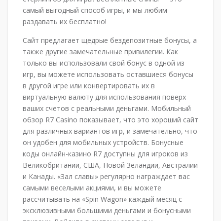
самый выгодный способ игры, и мы любим
раздавать их бесплатно!
Сайт предлагает щедрые бездепозитные бонусы, а
также другие замечательные привилегии. Как
только вы использовали свой бонус в одной из
игр, вы можете использовать оставшиеся бонусы
в другой игре или конвертировать их в
виртуальную валюту для использования поверх
ваших счетов с реальными деньгами. Мобильный
обзор R7 Casino показывает, что это хороший сайт
для различных вариантов игр, и замечательно, что
он удобен для мобильных устройств. Бонусные
коды онлайн-казино R7 доступны для игроков из
Великобритании, США, Новой Зеландии, Австралии
и Канады. «Зал славы» регулярно награждает вас
самыми веселыми акциями, и вы можете
рассчитывать на «Spin Wagon» каждый месяц с
эксклюзивными большими деньгами и бонусными