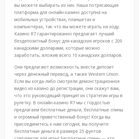
вы можете выбирать из них. Наша потрясающая
платформа для онлайн-казино доступна на
мобильных устройствах, планшетах и
компьютерах, так что вы можете играть на ходу.
Казино R7 гарантированно предлагает лучший
бездепозитный бонус для канадских игроков с 200
канадскими долларами, которые можно
заработать, вложив всего 10 канадских долларов.
Они предлагают возможность внести депозит
через денежный перевод, а также Western Union.
Если вы когда-либо смотрели демонстрационное
видео из казино до регистрации, они скажут вам,
что это руководящий принцип их стратегии игры в
рулетку. В онлайн-казино R7 мы с гордостью
предлагаем бесплатные деньги, бесплатные спины
и огромный приветственный бонус! Когда вы
присоединитесь к нам сегодня, вы получите
бесплатные деньги в размере 25 фунтов
стерлингов для игры! Бесплатные спины — это