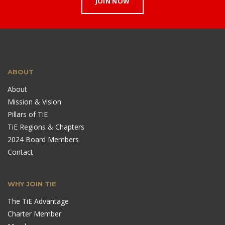
JOIN NOW
ABOUT
About
Mission & Vision
Pillars of TiE
TiE Regions & Chapters
2024 Board Members
Contact
WHY JOIN TIE
The TiE Advantage
Charter Member