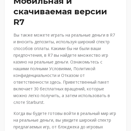
Мобильная и
скачиваемая версии
R7
Вы также можете играть на реальные деньги в R7
и вносить депозиты, используя широкий спектр
способов оплаты. Какими бы ни были ваши
предпочтения, в R7 вы найдете множество игр
казино на реальные деньги. Ознакомьтесь с
нашими полными Условиями, Политикой
конфиденциальности и Отказом от
ответственности здесь. Приветственный пакет
включает 30 бесплатных вращений, которые
можно легко получить, а затем использовать в
слоте Starburst.
Когда вы будете готовы войти в реальный мир игр
на реальные деньги, вы увидите широкий спектр
предлагаемых игр, от блэкджека до игровых