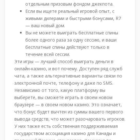
отдельным призовым фондом джекпота.
Если вы ищете реальный игровой опыт, с
живыми дилерами и быстрыми бонусами, R7
— ваш новый дом.
Вы не можете выиграть бесплатные спины
более одного раза за одну сессию, и ваши
бесплатные спины действуют только в
течение всей сессии.
Эти игры — лучший способ выиграть деньги в
онлайн-казино, и вот почему. Доступен ряд служб
чата, а также альтернативные варианты связи по
электронной почте, телефону и даже по SMS.
Независимо от того, какую платформу вы
выберете, вы сможете играть в своем новом
браузере — в своем новом казино. Это означает,
что бонус будет вычтен из суммы вашего первого
вывода средств, что может разочаровать игроков.
У них также есть собственная поддерживаемая
государством ассоциация казино для Канады и