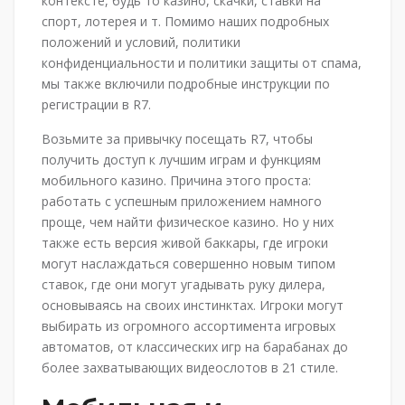
контексте, будь то казино, скачки, ставки на
спорт, лотерея и т. Помимо наших подробных
положений и условий, политики
конфиденциальности и политики защиты от спама,
мы также включили подробные инструкции по
регистрации в R7.
Возьмите за привычку посещать R7, чтобы
получить доступ к лучшим играм и функциям
мобильного казино. Причина этого проста:
работать с успешным приложением намного
проще, чем найти физическое казино. Но у них
также есть версия живой баккары, где игроки
могут наслаждаться совершенно новым типом
ставок, где они могут угадывать руку дилера,
основываясь на своих инстинктах. Игроки могут
выбирать из огромного ассортимента игровых
автоматов, от классических игр на барабанах до
более захватывающих видеослотов в 21 стиле.