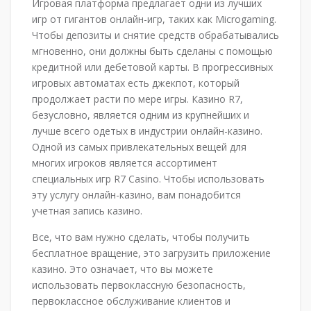
Игровая платформа предлагает одни из лучших
игр от гигантов онлайн-игр, таких как Microgaming.
Чтобы депозиты и снятие средств обрабатывались
мгновенно, они должны быть сделаны с помощью
кредитной или дебетовой карты. В прогрессивных
игровых автоматах есть джекпот, который
продолжает расти по мере игры. Казино R7,
безусловно, является одним из крупнейших и
лучше всего одетых в индустрии онлайн-казино.
Одной из самых привлекательных вещей для
многих игроков является ассортимент
специальных игр R7 Casino. Чтобы использовать
эту услугу онлайн-казино, вам понадобится
учетная запись казино.
Все, что вам нужно сделать, чтобы получить
бесплатное вращение, это загрузить приложение
казино. Это означает, что вы можете
использовать первоклассную безопасность,
первоклассное обслуживание клиентов и