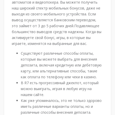
автоматов и видеопокера. Вы можете получить
наш широкий спектр мобильных бонусов, даже не
выходя из своего мобильного устройства. Если
вывод осуществляется банковским переводом,
это займет от 3 до 5 рабочих дней.Подавляющее
большинство выводов средств надежны. Когда вы
активируете свой бонус, игры, в которые вы
играете, изменятся на выбранные для вас.
Существуют различные способы оплаты,
которые вы можете выбрать для внесения
депозита, включая кредитную или дебетовую
карту, или альтернативные способы, такие
как оплата по телефону или чеки в казино.
В R7 есть прогрессивный джекпот, который
можно выиграть, играя в любую игру на
нашем сайте.
Как уже упоминалось, это не только здорово
иметь различные варианты оплаты, но и
различные способы внесения депозита.