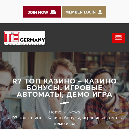
R7 ТОП КАЗИНО – КАЗИНО
БОНУСЫ, ИГРОВЫЕ
АВТОМАТЫ, ДЕМО ИГРА
News
R7 топ казино – Казино бонусы, игровые автоматы,
демо игра