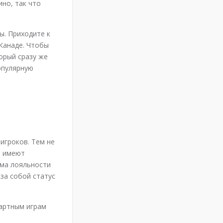
но, так что
ы. Приходите к
 Канаде. Чтобы
орый сразу же
опулярную
игроков. Тем не
е имеют
мма лояльности
 за собой статус
зартным играм