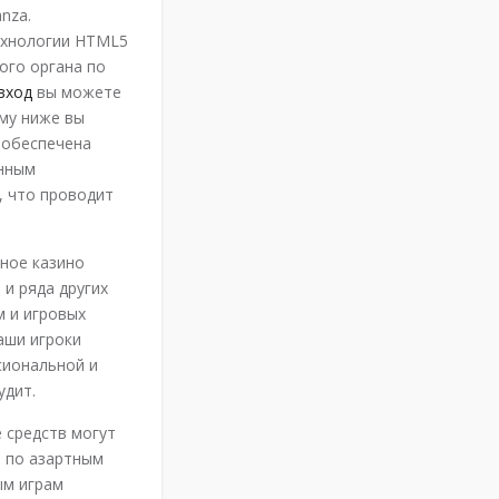
nza.
ехнологии HTML5
ого органа по
вход
вы можете
ему ниже вы
 обеспечена
енным
, что проводит
ное казино
 и ряда других
м и игровых
аши игроки
сиональной и
удит.
 средств могут
й по азартным
ым играм