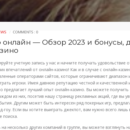
EWS
COMMENTS : 0
o онлайн — Обзор 2023 и бонусы, 
азино
ируйте учетную запись у нас и начните получать удовольствие 
их впечатлений от онлайн-казино! Как и в случае с онлайн-кази
вленные операторами сайтов, которые ограничивают диапазон и
грать игроки. Имея давнюю репутацию честной и качественной и
то предлагает лучший опыт онлайн-казино. Вы можете получить
ждом из них, посетив нашу страницу рекламных акций, где вы у
ытия. Другим может быть интересен ряд покерных игр, предла
нд-гоу. Если вы хотите выиграть джекпот, вам нужно всего лишь
е поиска.
 на несколько других компаний в группе, вы можете взглянуть н