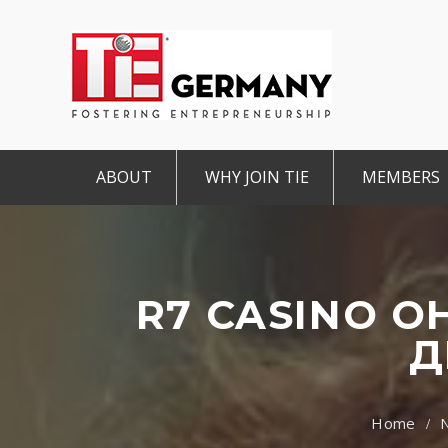
ABOUT
WHY JOIN TIE
MEMBERS
Mission & Vision
The TiE Advantage
Charte
Pillars of TiE
Charter Member
Associa
TiE Regions & Chapters
Member
TiE Nex
R7 CASINO О
Contact
Student Member
Д
IMPRINT