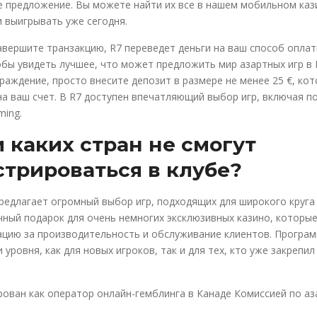
 предложение. Вы можете найти их все в нашем мобильном кази
и выигрывать уже сегодня.
авершите транзакцию, R7 переведет деньги на ваш способ оплат
обы увидеть лучшее, что может предложить мир азартных игр в
раждение, просто внесите депозит в размере не менее 25 €, кот
на ваш счет. В R7 доступен впечатляющий выбор игр, включая п
ming.
 каких стран не смогут
стрироваться в клубе?
редлагает огромный выбор игр, подходящих для широкого круга 
чный подарок для очень немногих эксклюзивных казино, которы
ацию за производительность и обслуживание клиентов. Програ
 уровня, как для новых игроков, так и для тех, кто уже закрепил
рован как оператор онлайн-гемблинга в Канаде Комиссией по а