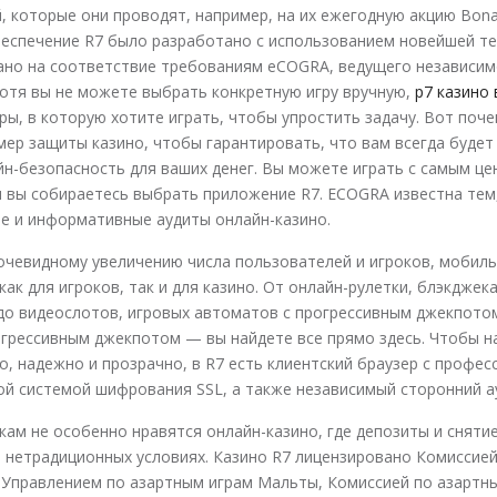
, которые они проводят, например, на их ежегодную акцию Bona
еспечение R7 было разработано с использованием новейшей т
ано на соответствие требованиям eCOGRA, ведущего независим
отя вы не можете выбрать конкретную игру вручную,
р7 казино 
ры, в которую хотите играть, чтобы упростить задачу. Вот поч
мер защиты казино, чтобы гарантировать, что вам всегда будет
н-безопасность для ваших денег. Вы можете играть с самым ц
 вы собираетесь выбрать приложение R7. ECOGRA известна тем
е и информативные аудиты онлайн-казино.
очевидному увеличению числа пользователей и игроков, мобиль
ак для игроков, так и для казино. От онлайн-рулетки, блэкджека
до видеослотов, игровых автоматов с прогрессивным джекпото
грессивным джекпотом — вы найдете все прямо здесь. Чтобы н
о, надежно и прозрачно, в R7 есть клиентский браузер с профес
й системой шифрования SSL, а также независимый сторонний а
ам не особенно нравятся онлайн-казино, где депозиты и снятие
 нетрадиционных условиях. Казино R7 лицензировано Комиссие
 Управлением по азартным играм Мальты, Комиссией по азартн