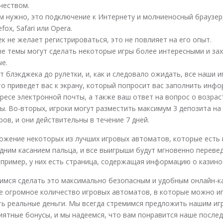
чеством.
ам нужно, это подключение к Интернету и молниеносный браузер,
fox, Safari или Opera.
ек не желает регистрироваться, это не повлияет на его опыт.
е темы могут сделать некоторые игры более интересными и з
е.
от блэкджека до рулетки, и, как и следовало ожидать, все наши 
Это приведет вас к экрану, который попросит вас заполнить ин
ресе электронной почты, а также ваш ответ на вопрос о возрас
. Во-вторых, игроки могут разместить максимум 3 депозита на
ров, и они действительны в течение 7 дней.
ожение некоторых из лучших игровых автоматов, которые есть в
дним касанием пальца, и все выигрыши будут мгновенно переве
апример, у них есть страница, содержащая информацию о казино
имся сделать это максимально безопасным и удобным онлайн-к
е огромное количество игровых автоматов, в которые можно и
ть реальные деньги. Мы всегда стремимся предложить нашим иг
иятные бонусы, и мы надеемся, что вам понравится наше послед