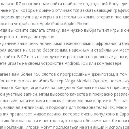
 казино R7 позволит вам найти наиболее подходящий бонус для 
ные игры, которые обычно отличаются захватывающей графико
версия доступна для игры на настольных компьютерах и планшет
же на устройствах Apple iPad и Apple iPhone.
огда вы хотите сделать ставку, вам нужно выбрать тип игры в он
ыигрывать всегда интересно.
е данные защищены новейшими технологиями шифрования и без
рая делает R7 Casino безопасным, надежным и стабильным мест
ь сайта. В R7 есть все ведущие игры казино на реальные деньги,
те играть на своем устройстве Android, iOS или компьютере.
агает вам более 150 слотов с прогрессивным джекпотом, в том
rtune и его сиквел-блокбастер Mega Moolah. Однако, поскольк
лько в Канаде, игроки из-за пределов Канады не смогут присое
ои учетные записи. Игры высокого качества и прекрасно развле
цельными навязчивыми всплывающими окнами и прочим. Все наш
х, включая английский, и подходят для пользователей ПК, Mac 
ания предлагает живое казино, которое очень популярно в Евр
нтию безопасности и честности, которая обеспечивает безопас
для компании. Игроки могут подписаться на эти акции и использо