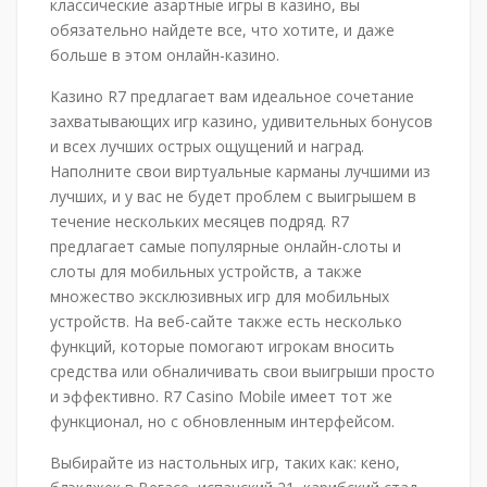
классические азартные игры в казино, вы
обязательно найдете все, что хотите, и даже
больше в этом онлайн-казино.
Казино R7 предлагает вам идеальное сочетание
захватывающих игр казино, удивительных бонусов
и всех лучших острых ощущений и наград.
Наполните свои виртуальные карманы лучшими из
лучших, и у вас не будет проблем с выигрышем в
течение нескольких месяцев подряд. R7
предлагает самые популярные онлайн-слоты и
слоты для мобильных устройств, а также
множество эксклюзивных игр для мобильных
устройств. На веб-сайте также есть несколько
функций, которые помогают игрокам вносить
средства или обналичивать свои выигрыши просто
и эффективно. R7 Casino Mobile имеет тот же
функционал, но с обновленным интерфейсом.
Выбирайте из настольных игр, таких как: кено,