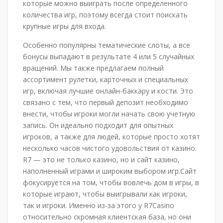
которые можно выиграть после определенного
количества игр, поэтому всегда стоит поискать
крупные игры для входа.
Особенно популярны тематические слоты, а все
бонусы выпадают в результате 4 или 5 случайных
вращений. Мы также предлагаем полный
ассортимент рулетки, карточных и специальных
игр, включая лучшие онлайн-баккару и кости. Это
связано с тем, что первый депозит необходимо
внести, чтобы игроки могли начать свою учетную
запись. Он идеально подходит для опытных
игроков, а также для людей, которые просто хотят
несколько часов чистого удовольствия от казино.
R7 — это не только казино, но и сайт казино,
наполненный играми и широким выбором игр.Сайт
фокусируется на том, чтобы вовлечь дом в игры, в
которые играют, чтобы выигрывали как игроки,
так и игроки. Именно из-за этого у R7Casino
относительно скромная клиентская база, но они