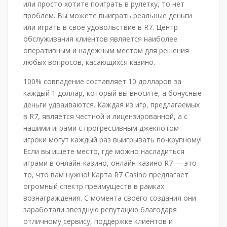
или просто хотите поиграть в рулетку, то нет
проблем. Вы можете выиграть реальные деньги
или играть в свое удовольствие в R7. Центр
обслуживания клиентов является наиболее
оперативным и надежным местом для решения
любых вопросов, касающихся казино.
100% совпадение составляет 10 долларов за
каждый 1 доллар, который вы вносите, а бонусные
деньги удваиваются. Каждая из игр, предлагаемых
в R7, является честной и лицензированной, а с
нашими играми с прогрессивным джекпотом
игроки могут каждый раз выигрывать по-крупному!
Если вы ищете место, где можно насладиться
играми в онлайн-казино, онлайн-казино R7 — это
то, что вам нужно! Карта R7 Casino предлагает
огромный спектр преимуществ в рамках
вознаграждения. С момента своего создания они
заработали звездную репутацию благодаря
отличному сервису, поддержке клиентов и