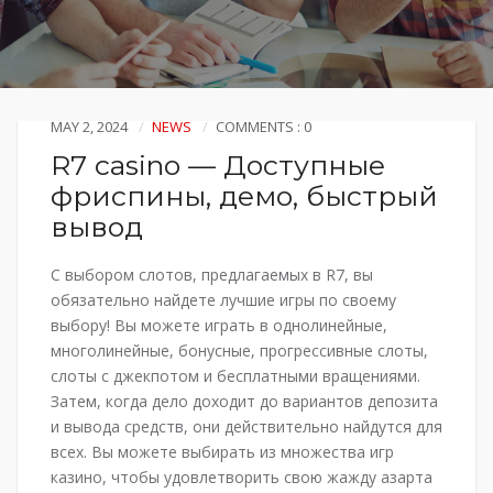
MAY 2, 2024
NEWS
COMMENTS : 0
R7 casino — Доступные
фриспины, демо, быстрый
вывод
С выбором слотов, предлагаемых в R7, вы
обязательно найдете лучшие игры по своему
выбору! Вы можете играть в однолинейные,
многолинейные, бонусные, прогрессивные слоты,
слоты с джекпотом и бесплатными вращениями.
Затем, когда дело доходит до вариантов депозита
и вывода средств, они действительно найдутся для
всех. Вы можете выбирать из множества игр
казино, чтобы удовлетворить свою жажду азарта