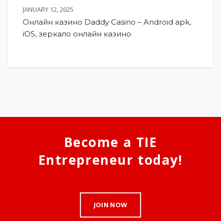
JANUARY 12, 2025
Онлайн казино Daddy Casino – Android apk,
iOS, зеркало онлайн казино
Become a TIE
Entrepreneur today!
JOIN NOW