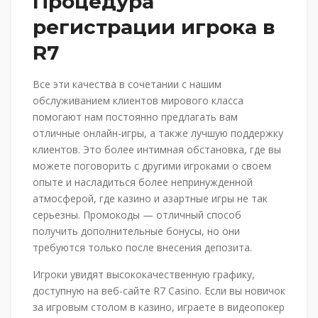
Процедура
регистрации игрока в
R7
Все эти качества в сочетании с нашим
обслуживанием клиентов мирового класса
помогают нам постоянно предлагать вам
отличные онлайн-игры, а также лучшую поддержку
клиентов. Это более интимная обстановка, где вы
можете поговорить с другими игроками о своем
опыте и насладиться более непринужденной
атмосферой, где казино и азартные игры не так
серьезны. Промокоды — отличный способ
получить дополнительные бонусы, но они
требуются только после внесения депозита.
Игроки увидят высококачественную графику,
доступную на веб-сайте R7 Casino. Если вы новичок
за игровым столом в казино, играете в видеопокер