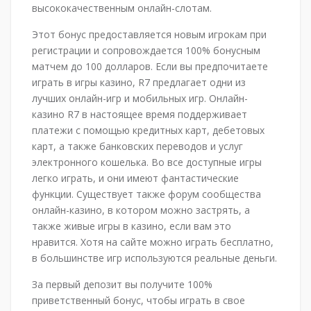
высококачественным онлайн-слотам.
Этот бонус предоставляется новым игрокам при
регистрации и сопровождается 100% бонусным
матчем до 100 долларов. Если вы предпочитаете
играть в игры казино, R7 предлагает одни из
лучших онлайн-игр и мобильных игр. Онлайн-
казино R7 в настоящее время поддерживает
платежи с помощью кредитных карт, дебетовых
карт, а также банковских переводов и услуг
электронного кошелька. Во все доступные игры
легко играть, и они имеют фантастические
функции. Существует также форум сообщества
онлайн-казино, в котором можно застрять, а
также живые игры в казино, если вам это
нравится. Хотя на сайте можно играть бесплатно,
в большинстве игр используются реальные деньги.
За первый депозит вы получите 100%
приветственный бонус, чтобы играть в свое