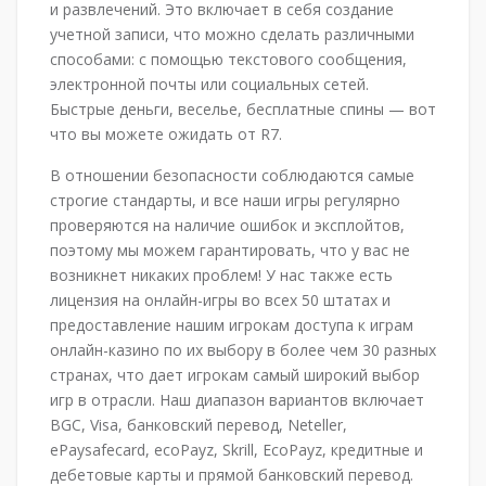
и развлечений. Это включает в себя создание
учетной записи, что можно сделать различными
способами: с помощью текстового сообщения,
электронной почты или социальных сетей.
Быстрые деньги, веселье, бесплатные спины — вот
что вы можете ожидать от R7.
В отношении безопасности соблюдаются самые
строгие стандарты, и все наши игры регулярно
проверяются на наличие ошибок и эксплойтов,
поэтому мы можем гарантировать, что у вас не
возникнет никаких проблем! У нас также есть
лицензия на онлайн-игры во всех 50 штатах и
предоставление нашим игрокам доступа к играм
онлайн-казино по их выбору в более чем 30 разных
странах, что дает игрокам самый широкий выбор
игр в отрасли. Наш диапазон вариантов включает
BGC, Visa, банковский перевод, Neteller,
ePaysafecard, ecoPayz, Skrill, EcoPayz, кредитные и
дебетовые карты и прямой банковский перевод.