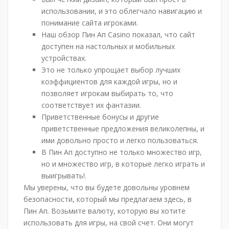
использовании, и это облегчало навигацию и
понимание сайта игроками.
Наш обзор Пин Ап Casino показал, что сайт
доступен на настольных и мобильных
устройствах.
Это не только упрощает выбор лучших
коэффициентов для каждой игры, но и
позволяет игрокам выбирать то, что
соответствует их фантазии.
Приветственные бонусы и другие
приветственные предложения великолепны, и
ими довольно просто и легко пользоваться.
В Пин Ап доступно не только множество игр,
но и множество игр, в которые легко играть и
выигрывать!.
Мы уверены, что вы будете довольны уровнем
безопасности, который мы предлагаем здесь, в
Пин Ап. Возьмите валюту, которую вы хотите
использовать для игры, на свой счет. Они могут