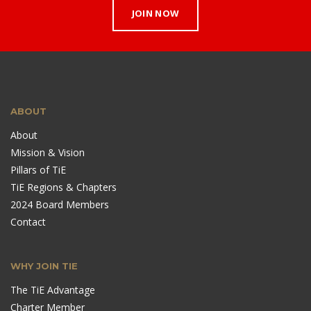
JOIN NOW
ABOUT
About
Mission & Vision
Pillars of TiE
TiE Regions & Chapters
2024 Board Members
Contact
WHY JOIN TIE
The TiE Advantage
Charter Member