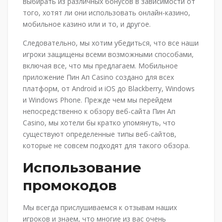
выбирать из различных бонусов в зависимости от
того, хотят ли они использовать онлайн-казино,
мобильное казино или и то, и другое.
Следовательно, мы хотим убедиться, что все наши
игроки защищены всеми возможными способами,
включая все, что мы предлагаем. Мобильное
приложение Пин Ап Casino создано для всех
платформ, от Android и iOS до Blackberry, Windows
и Windows Phone. Прежде чем мы перейдем
непосредственно к обзору веб-сайта Пин Ап
Casino, мы хотели бы кратко упомянуть, что
существуют определенные типы веб-сайтов,
которые не совсем подходят для такого обзора.
Использование
промокодов
Мы всегда прислушиваемся к отзывам наших
игроков и знаем, что многие из вас очень