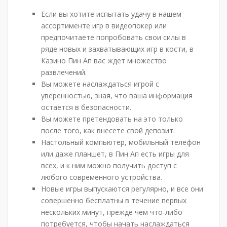
Если вы хотите испытать удачу в нашем
ассортименте игр в видеопокер или
предпочитаете попробовать свои силы в
ряде новых и захватывающих игр в кости, в
Казино Пин Ап вас ждет множество
развлечений.
Вы можете наслаждаться игрой с
уверенностью, зная, что ваша информация
остается в безопасности.
Вы можете претендовать на это только
после того, как внесете свой депозит.
Настольный компьютер, мобильный телефон
или даже планшет, в Пин Ап есть игры для
всех, и к ним можно получить доступ с
любого современного устройства.
Новые игры выпускаются регулярно, и все они
совершенно бесплатны в течение первых
нескольких минут, прежде чем что-либо
потребуется, чтобы начать наслаждаться