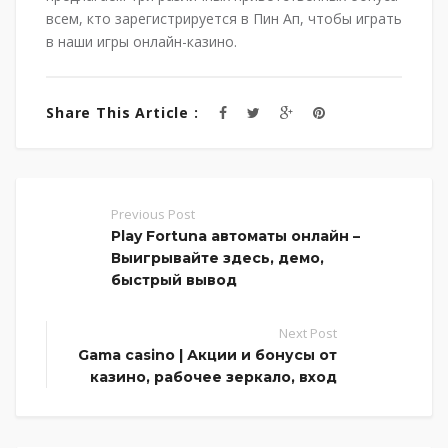
всем, кто зарегистрируется в Пин Ап, чтобы играть
в наши игры онлайн-казино.
Share This Article :
Previous Post
Play Fortuna автоматы онлайн –
Выигрывайте здесь, демо,
быстрый вывод
Next Post
Gama casino | Акции и бонусы от
казино, рабочее зеркало, вход