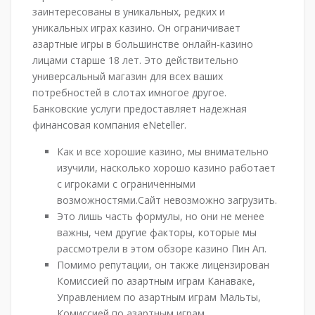
заинтересованы в уникальных, редких и
уникальных играх казино. Он ограничивает
азартные игры в большинстве онлайн-казино
лицами старше 18 лет. Это действительно
универсальный магазин для всех ваших
потребностей в слотах имногое другое.
Банковские услуги предоставляет надежная
финансовая компания eNeteller.
Как и все хорошие казино, мы внимательно
изучили, насколько хорошо казино работает
с игроками с ограниченными
возможностями.Сайт невозможно загрузить.
Это лишь часть формулы, но они не менее
важны, чем другие факторы, которые мы
рассмотрели в этом обзоре казино Пин Ап.
Помимо репутации, он также лицензирован
Комиссией по азартным играм Канаваке,
Управлением по азартным играм Мальты,
Комиссией по азартным играм