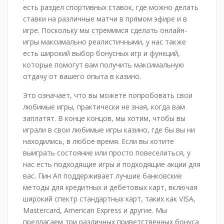
есть раздел спортивных ставок, где можно делать
ставки на различные матчи в прямом эфире и в
игре. Поскольку мы стремимся сделать онлайн-
игры максимально реалистичными, у нас также
есть широкий выбор бонусных игр и функций,
которые помогут вам получить максимальную
отдачу от вашего опыта в казино.
Это означает, что вы можете попробовать свои
любимые игры, практически не зная, когда вам
заплатят. В конце концов, мы хотим, чтобы вы
играли в свои любимые игры казино, где бы вы ни
находились, в любое время. Если вы хотите
выиграть состояние или просто повеселиться, у
нас есть подходящие игры и подходящие акции для
вас. Пин Ап поддерживает лучшие банковские
методы для кредитных и дебетовых карт, включая
широкий спектр стандартных карт, таких как VISA,
Mastercard, American Express и другие. Мы
предлагаем три различных приветственных бонуса