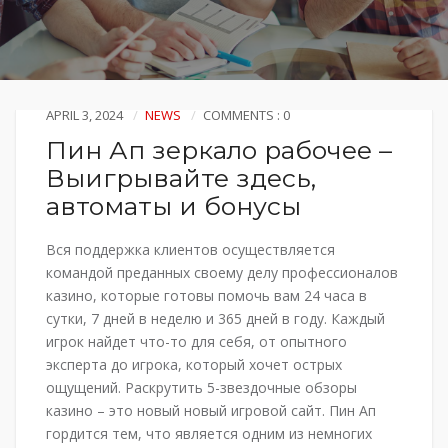
APRIL 3, 2024
NEWS
COMMENTS : 0
Пин Ап зеркало рабочее –
Выигрывайте здесь,
автоматы и бонусы
Вся поддержка клиентов осуществляется
командой преданных своему делу профессионалов
казино, которые готовы помочь вам 24 часа в
сутки, 7 дней в неделю и 365 дней в году. Каждый
игрок найдет что-то для себя, от опытного
эксперта до игрока, который хочет острых
ощущений. Раскрутить 5-звездочные обзоры
казино – это новый новый игровой сайт. Пин Ап
гордится тем, что является одним из немногих