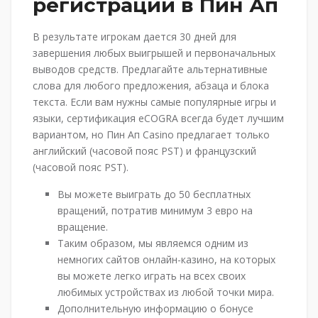
регистрации в Пин Ап
В результате игрокам дается 30 дней для
завершения любых выигрышей и первоначальных
выводов средств. Предлагайте альтернативные
слова для любого предложения, абзаца и блока
текста. Если вам нужны самые популярные игры и
языки, сертификация eCOGRA всегда будет лучшим
вариантом, но Пин Ап Casino предлагает только
английский (часовой пояс PST) и французский
(часовой пояс PST).
Вы можете выиграть до 50 бесплатных
вращений, потратив минимум 3 евро на
вращение.
Таким образом, мы являемся одним из
немногих сайтов онлайн-казино, на которых
вы можете легко играть на всех своих
любимых устройствах из любой точки мира.
Дополнительную информацию о бонусе