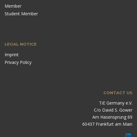
Member
Student Member
LEGAL NOTICE
Imprint
Privacy Policy
CONTACT US
TiE Germany e.V.
C/o David S. Gower
Am Hasensprung 69
60437 Frankfurt am Main