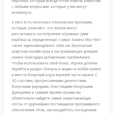
персонал, который всегда готов помочь клиентам
с любыми вопросами, которые у них могут
возникнуть.
У него есть несколько спонсорских программ,
которые означают, что игроки могут
рассчитывать на получение огромных сумм
кэшбэка за определенные ставки. Казино Мостбет
также зарекомендовало себя как безопасная
азартная онлайн-игра и заслуживающее доверия
казино благодаря добавлению GambleAware.
Чтобы использовать свой бонус, игроки должны
перейти в раздел «Бонусы и акции» в лобби казино
и ввести бонусный код в верхней части экрана. С
3D-слотами, прогрессивными джекпотами,
бонусными раундами, блестящими бонусными
функциями и самыми яркими играми вы
обязательно найдете самые захватывающие
слоты от крупнейших поставщиков программного
обеспечения. Итак, наслаждайтесь посещением