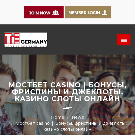
МОСТБЕТ CASINO | БОНУСЫ,
ФРИСПИНЫ И ДЖЕКПОТЫ,
КАЗИНО СЛОТЫ ОНЛАЙН
News
Мостбет casino | Бонусы, фриспины и джекпоты,
казино слоты онлайн