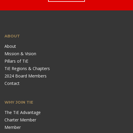
ABOUT
About
Mission & Vision
Pillars of TiE
TiE Regions & Chapters
2024 Board Members
Contact
WHY JOIN TIE
The TiE Advantage
Charter Member
Member