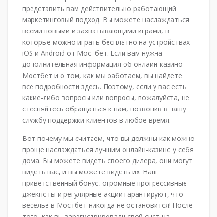
представить вам действительно работающий
маркетинговый подход. Вы можете наслаждаться
всеми новыми и захватывающими играми, в
которые можно играть бесплатно на устройствах
iOS и Android от Мостбет. Если вам нужна
дополнительная информация об онлайн-казино
Мостбет и о том, как мы работаем, вы найдете
все подробности здесь. Поэтому, если у вас есть
какие-либо вопросы или вопросы, пожалуйста, не
стесняйтесь обращаться к нам, позвонив в нашу
службу поддержки клиентов в любое время.
Вот почему мы считаем, что вы должны как можно
проще наслаждаться лучшим онлайн-казино у себя
дома. Вы можете видеть своего дилера, они могут
видеть вас, и вы можете видеть их. Наш
приветственный бонус, огромные прогрессивные
джекпоты и регулярные акции гарантируют, что
веселье в Мостбет никогда не остановится! После
того, как вы зарегистрировали свой счет на