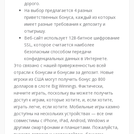
дорого.
На выбор предлагается 4 разных
приветственных бонуса, каждый из которых
имеет разные требования к депозиту и
отыгрышу.
Веб-сайт использует 128-битное шифрование
SSL, которое считается наиболее
безопасным способом передачи
конфиденциальных данных в Интернете.
Это связано с нашей приверженностью всей
отрасли к бонусам и бонусам за депозит. Новые
игроки из США могут получить бонус до 800
долларов в слоте Big Winnings. Фактически,
начните играть, поскольку вы можете получить
доступ к играм, которые хотите, и, если хотите,
играть легче, если хотите. Мобильные игры казино
доступны на нескольких устройствах — все они
совместимы с iPhone, iPad, Android, Windows и
другими смартфонами и планшетами. Пожалуйста,