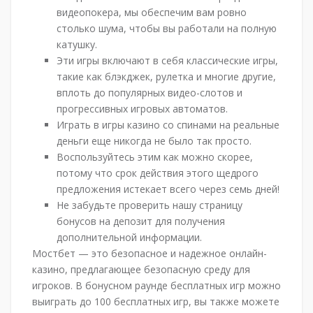
видеопокера, мы обеспечим вам ровно
столько шума, чтобы вы работали на полную
катушку.
Эти игры включают в себя классические игры,
такие как блэкджек, рулетка и многие другие,
вплоть до популярных видео-слотов и
прогрессивных игровых автоматов.
Играть в игры казино со спинами на реальные
деньги еще никогда не было так просто.
Воспользуйтесь этим как можно скорее,
потому что срок действия этого щедрого
предложения истекает всего через семь дней!
Не забудьте проверить нашу страницу
бонусов на депозит для получения
дополнительной информации.
Мостбет — это безопасное и надежное онлайн-
казино, предлагающее безопасную среду для
игроков. В бонусном раунде бесплатных игр можно
выиграть до 100 бесплатных игр, вы также можете