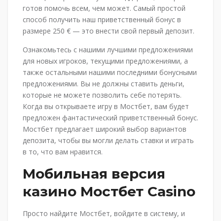
готов помочь всем, чем может. Самый простой
способ получить наш приветственный бонус в
размере 250 € — это внести свой первый депозит.
Ознакомьтесь с нашими лучшими предложениями
для новых игроков, текущими предложениями, а
также остальными нашими последними бонусными
предложениями. Вы не должны ставить деньги,
которые не можете позволить себе потерять.
Когда вы открываете игру в Мостбет, вам будет
предложен фантастический приветственный бонус.
Мостбет предлагает широкий выбор вариантов
депозита, чтобы вы могли делать ставки и играть
в то, что вам нравится.
Мобильная версия
казино Мостбет Casino
Просто найдите Мостбет, войдите в систему, и