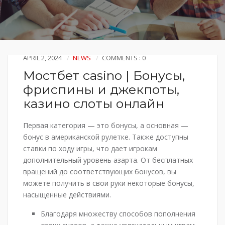
APRIL 2, 2024
NEWS
COMMENTS : 0
Мостбет casino | Бонусы,
фриспины и джекпоты,
казино слоты онлайн
Первая категория — это бонусы, а основная —
бонус в американской рулетке. Также доступны
ставки по ходу игры, что дает игрокам
дополнительный уровень азарта. От бесплатных
вращений до соответствующих бонусов, вы
можете получить в свои руки некоторые бонусы,
насыщенные действиями.
Благодаря множеству способов пополнения