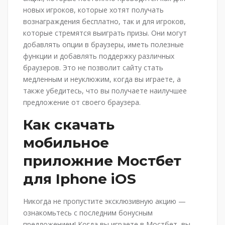
новых игроков, которые хотят получать
вознаграждения бесплатно, так и для игроков,
которые стремятся выиграть призы. Они могут
добавлять опции в браузеры, иметь полезные
функции и добавлять поддержку различных
браузеров. Это не позволит сайту стать
медленным и неуклюжим, когда вы играете, а
также убедитесь, что вы получаете наилучшее
предложение от своего браузера.
Как скачать
мобильное
приложние Мостбет
для Iphone iOS
Никогда не пропустите эксклюзивную акцию —
ознакомьтесь с последним бонусным
предложением! Когда вы играете в Мостбет, вы