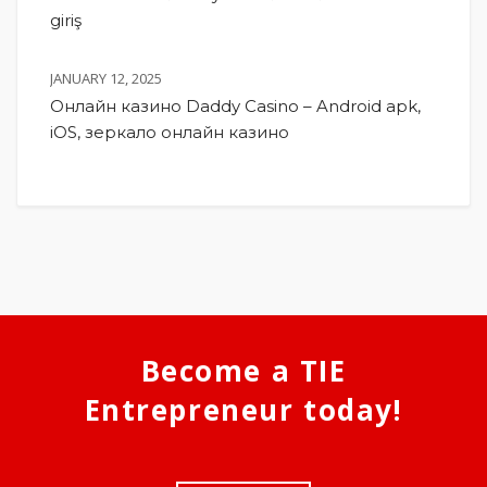
giriş
JANUARY 12, 2025
Онлайн казино Daddy Casino – Android apk,
iOS, зеркало онлайн казино
Become a TIE
Entrepreneur today!