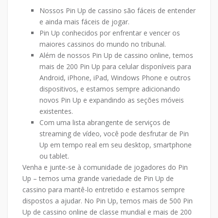
Nossos Pin Up de cassino são fáceis de entender
e ainda mais fáceis de jogar.
Pin Up conhecidos por enfrentar e vencer os
maiores cassinos do mundo no tribunal.
Além de nossos Pin Up de cassino online, temos
mais de 200 Pin Up para celular disponíveis para
Android, iPhone, iPad, Windows Phone e outros
dispositivos, e estamos sempre adicionando
novos Pin Up e expandindo as seções móveis
existentes.
Com uma lista abrangente de serviços de
streaming de vídeo, você pode desfrutar de Pin
Up em tempo real em seu desktop, smartphone
ou tablet.
Venha e junte-se à comunidade de jogadores do Pin
Up – temos uma grande variedade de Pin Up de
cassino para mantê-lo entretido e estamos sempre
dispostos a ajudar. No Pin Up, temos mais de 500 Pin
Up de cassino online de classe mundial e mais de 200