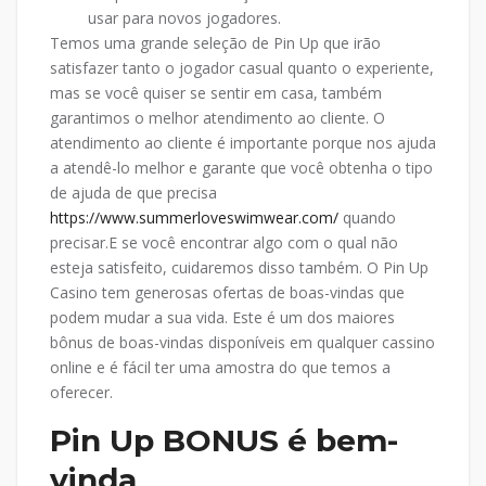
usar para novos jogadores.
Temos uma grande seleção de Pin Up que irão
satisfazer tanto o jogador casual quanto o experiente,
mas se você quiser se sentir em casa, também
garantimos o melhor atendimento ao cliente. O
atendimento ao cliente é importante porque nos ajuda
a atendê-lo melhor e garante que você obtenha o tipo
de ajuda de que precisa
https://www.summerloveswimwear.com/
quando
precisar.E se você encontrar algo com o qual não
esteja satisfeito, cuidaremos disso também. O Pin Up
Casino tem generosas ofertas de boas-vindas que
podem mudar a sua vida. Este é um dos maiores
bônus de boas-vindas disponíveis em qualquer cassino
online e é fácil ter uma amostra do que temos a
oferecer.
Pin Up BONUS é bem-
vinda