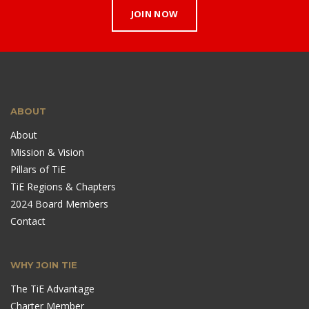
JOIN NOW
ABOUT
About
Mission & Vision
Pillars of TiE
TiE Regions & Chapters
2024 Board Members
Contact
WHY JOIN TIE
The TiE Advantage
Charter Member