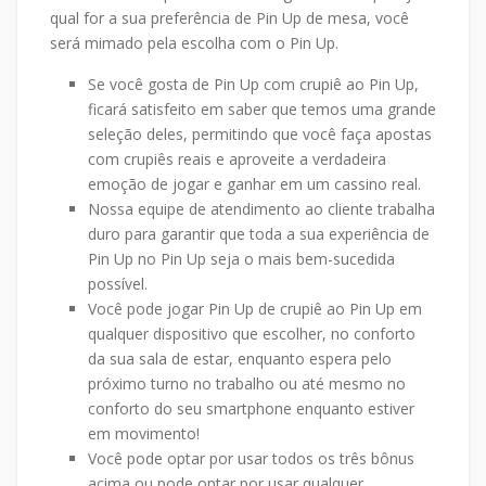
qual for a sua preferência de Pin Up de mesa, você
será mimado pela escolha com o Pin Up.
Se você gosta de Pin Up com crupiê ao Pin Up,
ficará satisfeito em saber que temos uma grande
seleção deles, permitindo que você faça apostas
com crupiês reais e aproveite a verdadeira
emoção de jogar e ganhar em um cassino real.
Nossa equipe de atendimento ao cliente trabalha
duro para garantir que toda a sua experiência de
Pin Up no Pin Up seja o mais bem-sucedida
possível.
Você pode jogar Pin Up de crupiê ao Pin Up em
qualquer dispositivo que escolher, no conforto
da sua sala de estar, enquanto espera pelo
próximo turno no trabalho ou até mesmo no
conforto do seu smartphone enquanto estiver
em movimento!
Você pode optar por usar todos os três bônus
acima ou pode optar por usar qualquer