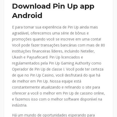
Download Pin Up app
Android
E para tornar sua experiência de Pin Up ainda mais
agradável, oferecemos uma série de bônus e
promoções quando você se inscreve em uma conta!
Você pode fazer transações bancárias com mais de 80
instituições financeiras líderes, incluindo Neteller,
Ukash e Paysafecard. Pin Up licenciados e
regulamentados pela Pin Up Gaming Authority como
Operador de Pin Up de classe I. Você pode ter certeza
de que no Pin Up Casino, você desfrutará do que há
de melhor em Pin Up. Nossa equipe está
constantemente atualizando e refinando o site para
oferecer a você o melhor em Pin Up de cassino online,
e fazemos isso com o melhor software disponível na
indústria.
Há um mundo de oportunidades esperando para