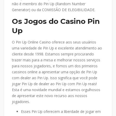
não é membro do Pin Up (Random Number
Generator) ou da COMISSÃO DE ELEGIBILIDADE.
Os Jogos do Casino Pin
Up
O Pin Up Online Casino oferece aos seus usuários
uma variedade de Pin Up e excelente atendimento ao
cliente desde 1998. Estamos sempre procurando
trazer mais para a mesa e melhorar nossos serviços
para nossos jogadores, e fomos um dos primeiros
cassinos online a apresentar uma opção de Pin Up
com dealer ao Pin Up. Isso significa que você pode
jogar Pin Up de dealer ao Pin Up com Pin Up reais!
Esta é uma novidade mundial e estamos orgulhosos
de apresentar este novo recurso aos nossos
jogadores.
Esses Pin Up oferecem a liberdade de jogar em