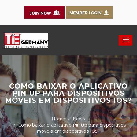
COMO BAIXAR O APLICATIVO
PIN UP PARA DISPOSITIVOS
MÓVEIS EM DISPOSITIVOS IOS?
News
Como baixar o aplicativo Pin Up para dispositivos
móveis em dispositivos iOS?