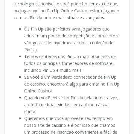
tecnologia disponível, e você pode ter certeza de que,
ao jogar aqui no Pin Up Online Casino, estará jogando
com os Pin Up online mais atuais e avançados.
Os Pin Up são perfeitos para jogadores que
adoram um pouco de competição e com certeza
vão gostar de experimentar nossa coleção de
Pin Up.
Temos centenas dos Pin Up mais populares de
todos os principais fornecedores de software,
incluindo Pin Up e muito mais!
Se você é um verdadeiro conhecedor de Pin Up
de cassino, encontrará algo para amar no Pin Up
Online Casino!
Quando você entrar no Pin Up pela primeira vez,
a oferta de boas-vindas será aplicada à sua
conta.
Queremos que você aproveite seu tempo em
nosso site de cassino e é por isso que criamos
um processo de inscrição conveniente e fácil de