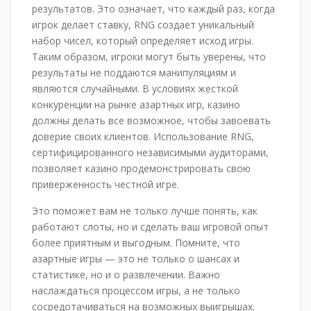
результатов. Это означает, что каждый раз, когда
игрок делает ставку, RNG создает уникальный
набор чисел, который определяет исход игры.
Таким образом, игроки могут быть уверены, что
результаты не поддаются манипуляциям и
являются случайными. В условиях жесткой
конкуренции на рынке азартных игр, казино
должны делать все возможное, чтобы завоевать
доверие своих клиентов. Использование RNG,
сертифицированного независимыми аудиторами,
позволяет казино продемонстрировать свою
приверженность честной игре.
Это поможет вам не только лучше понять, как
работают слоты, но и сделать ваш игровой опыт
более приятным и выгодным. Помните, что
азартные игры — это не только о шансах и
статистике, но и о развлечении. Важно
наслаждаться процессом игры, а не только
сосредотачиваться на возможных выигрышах.