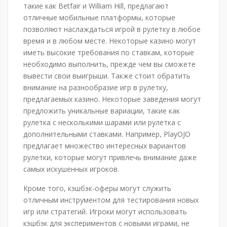
такие как Betfair и William Hill, предлагают
отличные мобильные платформы, которые
позволяют наслаждаться игрой в рулетку в любое
время и в любом месте. Некоторые казино могут
иметь высокие требования по ставкам, которые
необходимо выполнить, прежде чем вы сможете
вывести свои выигрыши. Также стоит обратить
внимание на разнообразие игр в рулетку,
предлагаемых казино. Некоторые заведения могут
предложить уникальные вариации, такие как
рулетка с несколькими шарами или рулетка с
дополнительными ставками. Например, PlayOJO
предлагает множество интересных вариантов
рулетки, которые могут привлечь внимание даже
самых искушенных игроков.
Кроме того, кэшбэк-оферы могут служить
отличным инструментом для тестирования новых
игр или стратегий. Игроки могут использовать
кэшбэк для экспериментов с новыми играми, не