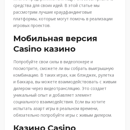
средства для своих идей. В этой статье мы
рассмотрим лучшие краудфандинговые
платформы, которые могут помочь в реализации
игровых проектов.
Мобильная версия
Casino казино
Попробуйте свои силы в видеопокере и
посмотрите, сможете ли вы собрать выигрышную
комбинацию. В таких играх, как блэкджек, рулетка
и баккара, вы можете взаимодействовать с живым
дилером через видеотрансляцию. Это создает
уникальный опыт и добавляет элемент
социального взаимодействия. Если вы хотите
испытать азарт игры в реальном времени,
обязательно попробуйте игры с живым дилером.
Казино Casino