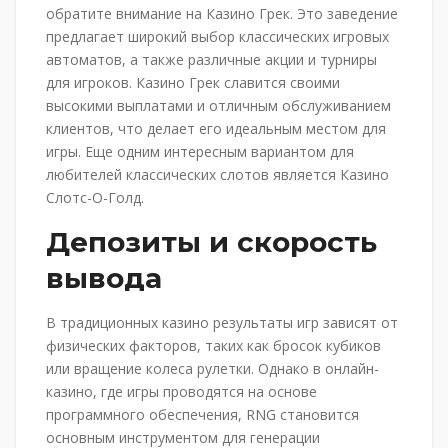
обратите внимание на Казино Грек. Это заведение
предлагает широкий выбор классических игровых
автоматов, а также различные акции и турниры
для игроков. Казино Грек славится своими
высокими выплатами и отличным обслуживанием
клиентов, что делает его идеальным местом для
игры. Еще одним интересным вариантом для
любителей классических слотов является Казино
Слотс-О-Голд.
Депозиты и скорость
вывода
В традиционных казино результаты игр зависят от
физических факторов, таких как бросок кубиков
или вращение колеса рулетки. Однако в онлайн-
казино, где игры проводятся на основе
программного обеспечения, RNG становится
основным инструментом для генерации