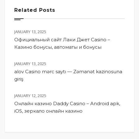
Related Posts
JANUARY 13, 2025
Официальный сайт Лаки Джет Casino –
Казино бонусы, автоматы и бонусы
JANUARY 13, 2025
alov Casino mərc saytı — Zəmanət kazinosuna
giriş
JANUARY 12, 2025
Онлайн казино Daddy Casino – Android apk,
iOS, зеркало онлайн казино