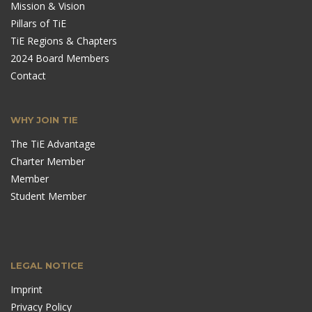
Mission & Vision
Pillars of TiE
TiE Regions & Chapters
2024 Board Members
Contact
WHY JOIN TIE
The TiE Advantage
Charter Member
Member
Student Member
LEGAL NOTICE
Imprint
Privacy Policy