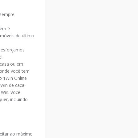
 sempre
bém é
s móveis de última
s esforçamos
l.
a casa ou em
 onde você tem
o 1Win Online
1Win de caça-
1Win. Você
uer, incluindo
veitar ao máximo