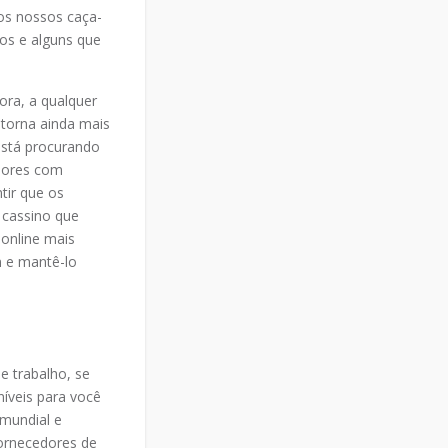
os nossos caça-
os e alguns que
ora, a qualquer
 torna ainda mais
 está procurando
adores com
tir que os
 cassino que
 online mais
n e mantê-lo
e trabalho, se
íveis para você
 mundial e
fornecedores de