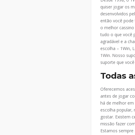
quiser jogar os 
desenvolvidos pe
então você pode t
o melhor cassino 
tudo o que você p
agradável e a ch
escolha – 1Win, L
1Win. Nosso supo
suporte que você 
Todas a
Oferecemos acess
antes de jogar c
há de melhor em 
escolha popular,
gostar. Existem 
missão fazer com 
Estamos sempre a