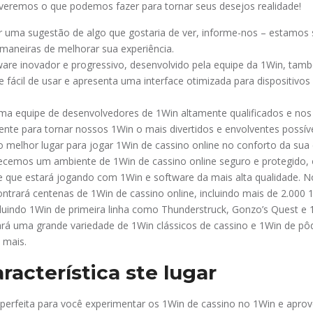
 veremos o que podemos fazer para tornar seus desejos realidade!
er uma sugestão de algo que gostaria de ver, informe-nos – estamos
maneiras de melhorar sua experiência.
are inovador e progressivo, desenvolvido pela equipe da 1Win, tam
e fácil de usar e apresenta uma interface otimizada para dispositivo
a equipe de desenvolvedores de 1Win altamente qualificados e no
nte para tornar nossos 1Win o mais divertidos e envolventes possíve
o melhor lugar para jogar 1Win de cassino online no conforto da su
cemos um ambiente de 1Win de cassino online seguro e protegido,
e que estará jogando com 1Win e software da mais alta qualidade. N
ntrará centenas de 1Win de cassino online, incluindo mais de 2.000 
ncluindo 1Win de primeira linha como Thunderstruck, Gonzo’s Quest e 
á uma grande variedade de 1Win clássicos de cassino e 1Win de pôq
 mais.
racterística ste lugar
 perfeita para você experimentar os 1Win de cassino no 1Win e apro