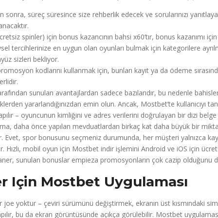
 sonra, süreç süresince size rehberlik edecek ve sorularınızı yanıtlay
anacaktır.
retsiz spinler) için bonus kazancının bahsi x60’tır, bonus kazanımı için 7
ysel tercihlerinize en uygun olan oyunları bulmak için kategorilere ayrılm
yüz sizleri bekliyor.
romosyon kodlarını kullanmak için, bunları kayıt ya da ödeme sırasın
rlidir.
rafından sunulan avantajlardan sadece bazılarıdır, bu nedenle bahisler
klerden yararlandığınızdan emin olun. Ancak, Mostbet’te kullanıcıyı ta
ılır – oyuncunun kimliğini ve adres verilerini doğrulayan bir dizi belge k
ama, daha önce yapılan mevduatlardan birkaç kat daha büyük bir mikt
lır. Evet, spor bonusunu seçmeniz durumunda, her müşteri yalnızca kay
r. Hızlı, mobil oyun için Mostbet indir işlemini Android ve iOS için ücret
 Caner, sunulan bonuslar empieza promosyonların çok cazip olduğunu dil
er Için Mostbet Uygulaması
bir joe yoktur – çeviri sürümünü değiştirmek, ekranın üst kısmındaki si
pılır, bu da ekran görüntüsünde açıkça görülebilir. Mostbet uygulamasını