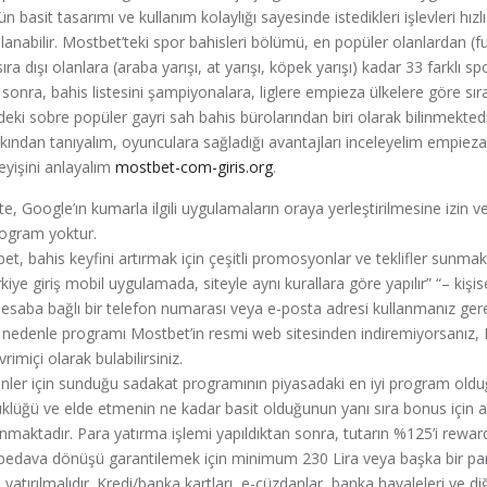
n basit tasarımı ve kullanım kolaylığı sayesinde istedikleri işlevleri hızlı
kullanabilir. Mostbet’teki spor bahisleri bölümü, en popüler olanlardan (f
ıra dışı olanlara (araba yarışı, at yarışı, köpek yarışı) kadar 33 farklı sp
 sonra, bahis listesini şampiyonalara, liglere empieza ülkelere göre sıral
eki sobre popüler gayri sah bahis bürolarından biri olarak bilinmektedi
kından tanıyalım, oyunculara sağladığı avantajları inceleyelim empieza
leyişini anlayalım
mostbet-com-giris.org
.
te, Google’ın kumarla ilgili uygulamaların oraya yerleştirilmesine izin
rogram yoktur.
et, bahis keyfini artırmak için çeşitli promosyonlar ve teklifler sunmak
iye giriş mobil uygulamada, siteyle aynı kurallara göre yapılır” “– kişis
hesaba bağlı bir telefon numarası veya e-posta adresi kullanmanız gere
r nedenle programı Mostbet’in resmi web sitesinden indiremiyorsanız
rimiçi olarak bulabilirsiniz.
nler için sunduğu sadakat programının piyasadaki en iyi program oldu
lüğü ve elde etmenin ne kadar basit olduğunun yanı sıra bonus için ayr
tlanmaktadır. Para yatırma işlemi yapıldıktan sonra, tutarın %125’i rewa
 bedava dönüşü garantilemek için minimum 230 Lira veya başka bir pa
yatırılmalıdır. Kredi/banka kartları, e-cüzdanlar, banka havaleleri ve diğ