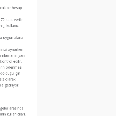
acak bir hesap
2 saat verilir.
ış, kullanıcı
da uygun alana
inizi oynarken
nımlamanın yanı
ontrol edilir.
arın ödenmesi
dolduğu için
siz olarak
e getiriyor.
mgeler arasında
n kullanıcıları,