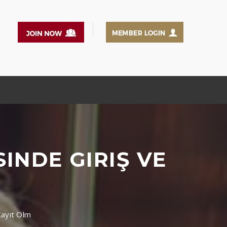
INDE GIRIŞ VE
Kayıt Olm