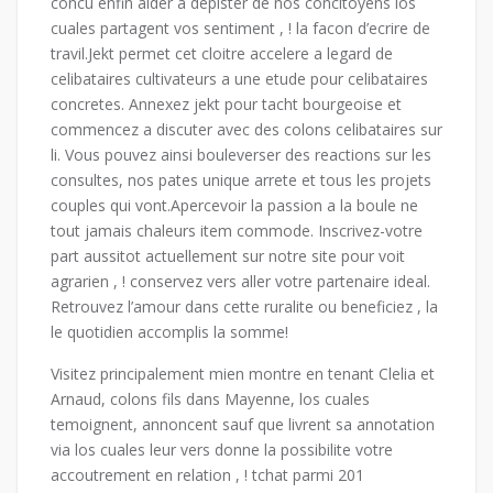
concu enfin aider a depister de nos concitoyens los
cuales partagent vos sentiment , ! la facon d’ecrire de
travil.Jekt permet cet cloitre accelere a legard de
celibataires cultivateurs a une etude pour celibataires
concretes. Annexez jekt pour tacht bourgeoise et
commencez a discuter avec des colons celibataires sur
li. Vous pouvez ainsi bouleverser des reactions sur les
consultes, nos pates unique arrete et tous les projets
couples qui vont.Apercevoir la passion a la boule ne
tout jamais chaleurs item commode. Inscrivez-votre
part aussitot actuellement sur notre site pour voit
agrarien , ! conservez vers aller votre partenaire ideal.
Retrouvez l’amour dans cette ruralite ou beneficiez , la
le quotidien accomplis la somme!
Visitez principalement mien montre en tenant Clelia et
Arnaud, colons fils dans Mayenne, los cuales
temoignent, annoncent sauf que livrent sa annotation
via los cuales leur vers donne la possibilite votre
accoutrement en relation , ! tchat parmi 201