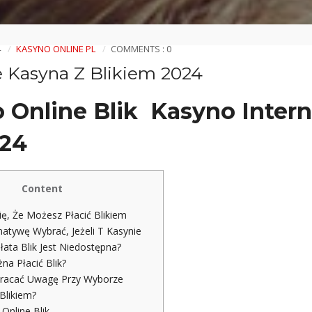
4
KASYNO ONLINE PL
COMMENTS : 0
e Kasyna Z Blikiem 2024
 Online Blik ️ Kasyno Inte
024
Content
ię, Że Możesz Płacić Blikiem
rnatywę Wybrać, Jeżeli T Kasynie
łata Blik Jest Niedostępna?
na Płacić Blik?
racać Uwagę Przy Wyborze
Blikiem?
Online Blik