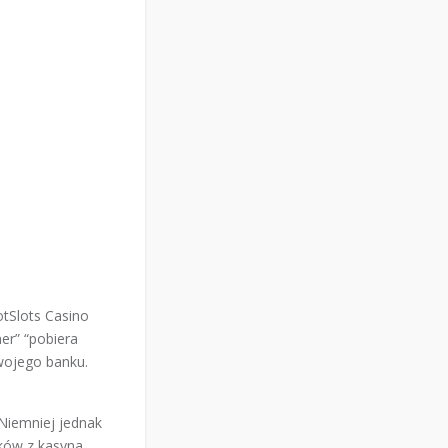
tSlots Casino
er” “pobiera
Twojego banku.
 Niemniej jednak
ków z kasyna.