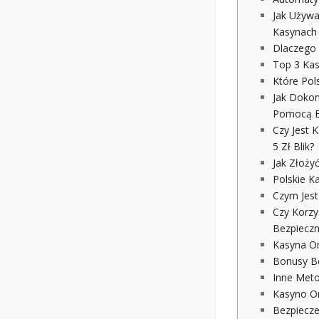
Jak Używa
Kasynach 
Dlaczego 
Top 3 Kas
Które Pol
Jak Doko
Pomocą B
Czy Jest 
5 Zł Blik?
Jak Złoży
Polskie Ka
Czym Jest 
Czy Korzy
Bezpiecz
Kasyna O
Bonusy B
Inne Meto
Kasyno On
Bezpiecze