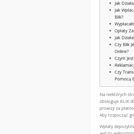
Jak Dział
Jak Wpłac
Blik?
Wypłacaln
Opłaty Za
Jak Działa
Czy Blik 
Online?
Czym Jest 
Reklamacj
Czy Tran
Pomocą B
Na niektórych st
obsługuje BLIK dl
prowizji za płatn
Aby rozpocząć grę
Wpłaty depozytów
jest to jednostr