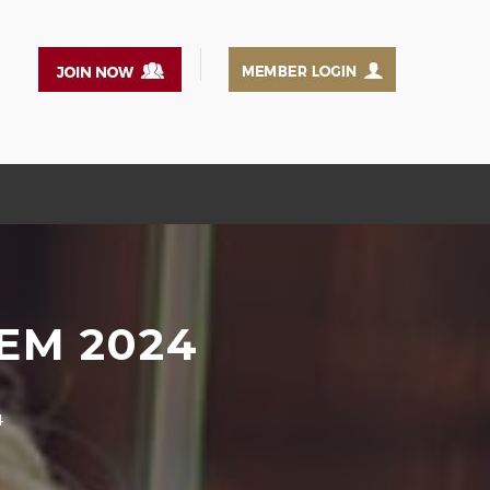
EM 2024
4