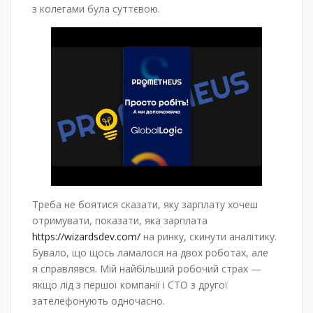
з колегами була суттєвою.
Треба не боятися сказати, яку зарплату хочеш
отримувати, показати, яка зарплата
https://wizardsdev.com/
на ринку, скинути аналітику.
Бувало, що щось ламалося на двох роботах, але
я справлявся. Мій найбільший робочий страх —
якщо лід з першої компанії і CTO з другої
зателефонують одночасно.