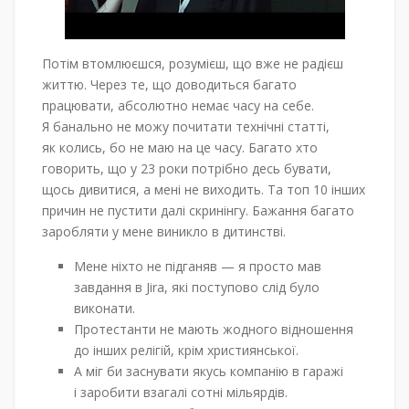
Потім втомлюєшся, розумієш, що вже не радієш
життю. Через те, що доводиться багато
працювати, абсолютно немає часу на себе.
Я банально не можу почитати технічні статті,
як колись, бо не маю на це часу. Багато хто
говорить, що у 23 роки потрібно десь бувати,
щось дивитися, а мені не виходить. Та топ 10 інших
причин не пустити далі скринінгу. Бажання багато
заробляти у мене виникло в дитинстві.
Мене ніхто не підганяв — я просто мав
завдання в Jira, які поступово слід було
виконати.
Протестанти не мають жодного відношення
до інших релігій, крім християнської.
А міг би заснувати якусь компанію в гаражі
і заробити взагалі сотні мільярдів.