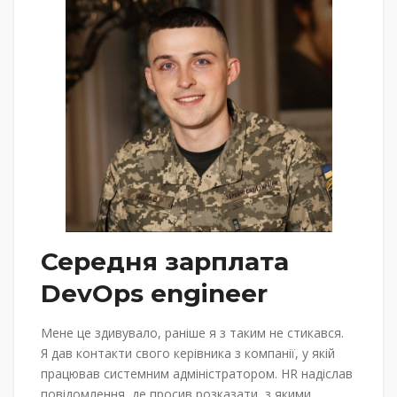
Середня зарплата
DevOps engineer
Мене це здивувало, раніше я з таким не стикався.
Я дав контакти свого керівника з компанії, у якій
працював системним адміністратором. HR надіслав
повідомлення, де просив розказати, з якими