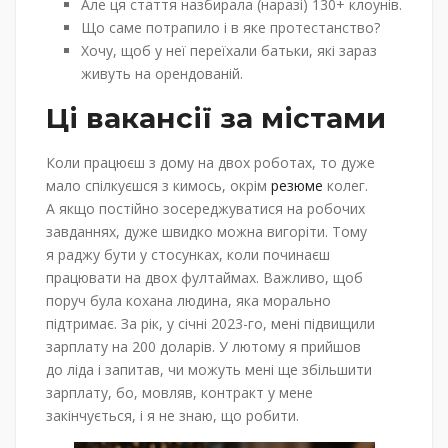
Але ця стаття назбирала (наразі) 130+ клоунів.
Що саме потрапило і в яке протестанство?
Хочу, щоб у неї переїхали батьки, які зараз
живуть на орендованій.
Ці вакансії за містами
Коли працюєш з дому на двох роботах, то дуже
мало спілкуєшся з кимось, окрім
резюме
колег.
А якщо постійно зосереджуватися на робочих
завданнях, дуже швидко можна вигоріти. Тому
я раджу бути у стосунках, коли починаєш
працювати на двох фултаймах. Важливо, щоб
поруч була кохана людина, яка морально
підтримає. За рік, у січні 2023-го, мені підвищили
зарплату на 200 доларів. У лютому я прийшов
до ліда і запитав, чи можуть мені ще збільшити
зарплату, бо, мовляв, контракт у мене
закінчується, і я не знаю, що робити.