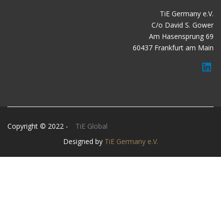
TiE Germany e.V.
C/o David S. Gower
Am Hasensprung 69
60437 Frankfurt am Main
Copyright © 2022 -
TiE Global
Designed by
TiE Germany e.V.