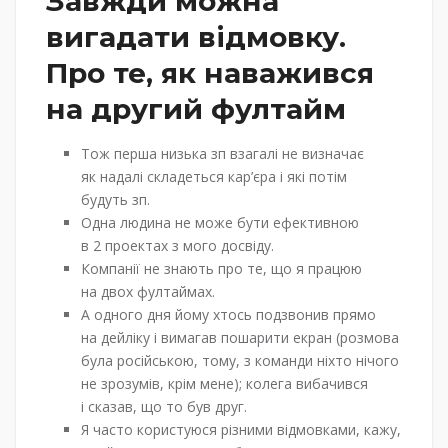
Завжди можна
вигадати відмовку.
Про те, як наважився
на другий фултайм
Тож перша низька зп взагалі не визначає
як надалі складеться кар’єра і які потім
будуть зп.
Одна людина не може бути ефективною
в 2 проектах з мого досвіду.
Компанії не знають про те, що я працюю
на двох фултаймах.
А одного дня йому хтось подзвонив прямо
на дейліку і вимагав пошарити екран (розмова
була російською, тому, з команди ніхто нічого
не зрозумів, крім мене); колега вибачився
і сказав, що то був друг.
Я часто користуюся різними відмовками, кажу,