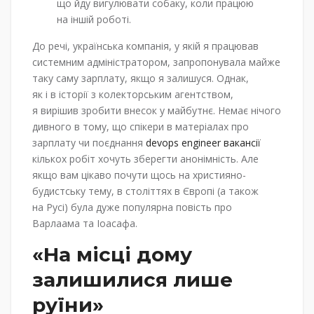
що йду вигулювати собаку, коли працюю
на іншій роботі.
До речі, українська компанія, у якій я працював
системним адміністратором, запропонувала майже
таку саму зарплату, якщо я залишуся. Однак,
як і в історії з колекторським агентством,
я вирішив зробити внесок у майбутнє. Немає нічого
дивного в тому, що спікери в матеріалах про
зарплату чи поєднання
devops engineer вакансії
кількох робіт хочуть зберегти анонімність. Але
якщо вам цікаво почути щось на християно-
будистську тему, в століттях в Європі (а також
на Русі) була дуже популярна повість про
Варлаама та Іоасафа.
«На місці дому
залишилися лише
руїни»