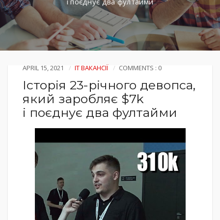
і поєднує два фултайми
APRIL 15, 2021
IT ВАКАНСІЇ
COMMENTS : 0
Історія 23-річного девопса,
який заробляє $7k
і поєднує два фултайми