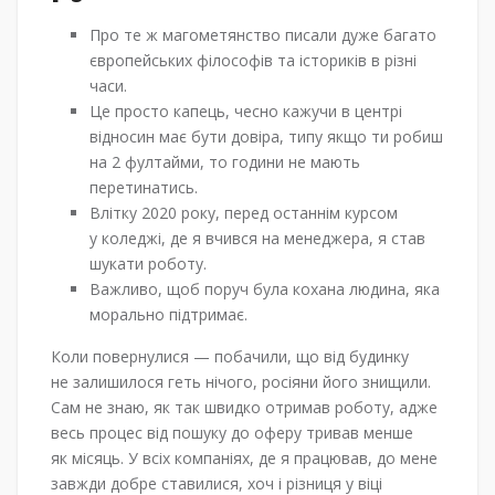
Про те ж магометянство писали дуже багато
європейських філософів та істориків в різні
часи.
Це просто капець, чесно кажучи в центрі
відносин має бути довіра, типу якщо ти робиш
на 2 фултайми, то години не мають
перетинатись.
Влітку 2020 року, перед останнім курсом
у коледжі, де я вчився на менеджера, я став
шукати роботу.
Важливо, щоб поруч була кохана людина, яка
морально підтримає.
Коли повернулися — побачили, що від будинку
не залишилося геть нічого, росіяни його знищили.
Сам не знаю, як так швидко отримав роботу, адже
весь процес від пошуку до оферу тривав менше
як місяць. У всіх компаніях, де я працював, до мене
завжди добре ставилися, хоч і різниця у віці