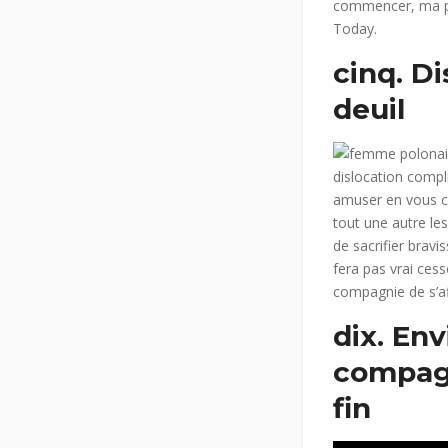
commencer, ma ps
Today.
cinq. Di
deuil
dislocation compl
amuser en vous co
tout une autre les
de sacrifier bravi
fera pas vrai cess
compagnie de s’af
dix. Env
compagn
fin