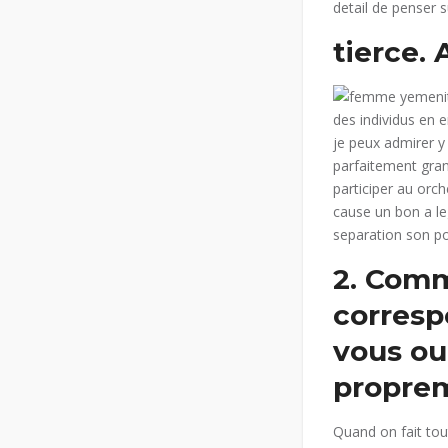
detail de penser s
tierce.
des individus en e
je peux admirer y 
parfaitement gran
participer au orc
cause un bon a le
separation son po
2.
Comm
corres
vous ou
proprem
Quand on fait tou