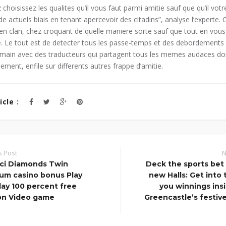
 choisissez les qualites qu’il vous faut parmi amitie sauf que qu’il vo
de actuels biais en tenant apercevoir des citadins”, analyse l’experte.
n clan, chez croquant de quelle maniere sorte sauf que tout en vou
. Le tout est de detecter tous les passe-temps et des debordements 
n main avec des traducteurs qui partagent tous les memes audaces d
lement, enfile sur differents autres frappe d’amitie.
cle :
s Post
N
nci Diamonds Twin
Deck the sports bet
um casino bonus Play
new Halls: Get into 
Play 100 percent free
you winnings ins
on Video game
Greencastle’s festiv