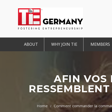
ABOUT
WHY JOIN TIE
MEMBERS
Mission & Vision
The TiE Advantage
Charte
Pillars of TiE
Charter Member
Associa
TiE Regions & Chapters
Member
TiE Nex
AFIN VOS
Contact
Student Member
RESSEMBLENT
IMPRINT
Comment commander la command