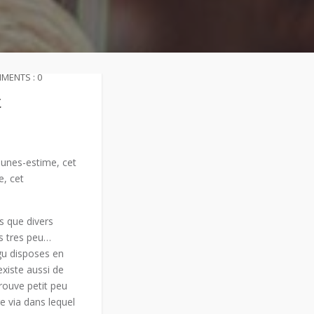
MENTS : 0
t
thunes-estime, cet
e, cet
s que divers
us tres peu…
gu disposes en
existe aussi de
ouve petit peu
e via dans lequel