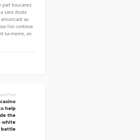
tre part boucanez
 Ca sans doute
s annoncant au
sur l’on continue
ont lui-meme, en
ext Post
 casino
to help
ide the
e white
battle