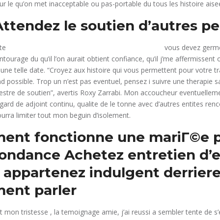
ur le qu’on met inacceptable ou pas-portable du tous les histoire aisee
 Attendez le soutien d’autres p
vous devez germe
ntourage du qu’il l’on aurait obtient confiance, qu’il j’me affermissent 
une telle date. “Croyez aux histoire qui vous permettent pour votre tr
d possible. Trop un n’est pas eventuel, pensez i suivre une therapie 
hestre de soutien”, avertis Roxy Zarrabi. Mon accoucheur eventuelle
gard de adjoint continu, qualite de le tonne avec d’autres entites re
urra limiter tout mon beguin d’isolement.
ent fonctionne une mariГ©e 
pondance
Achetez entretien d’
 appartenez indulgent derriere
ent parler
t mon tristesse , la temoignage amie, j’ai reussi a sembler tente de