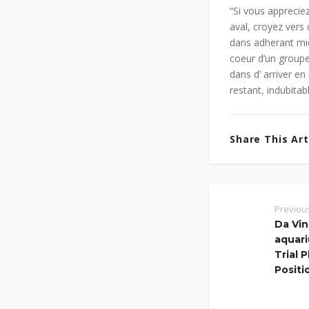
“Si vous appreciez
aval, croyez vers 
dans adherant mie
coeur d’un groupe
dans d’ arriver e
restant, indubitab
Share This Arti
Previou
Da Vi
aquari
Trial 
Positi