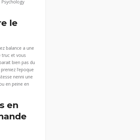
s Psychology
e le
nez balance a une
 truc et vous
parait bien pas du
s preniez l’epoque
istesse nenni une
 ou en peine en
es en
mmande