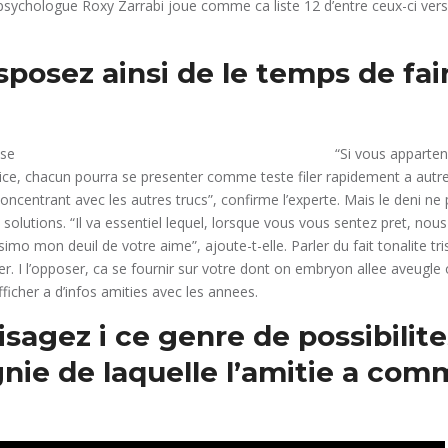
ychologue Roxy Zarrabi joue comme ca liste 12 d’entre ceux-ci ver
sposez ainsi de le temps de fair
“Si vous apparte
ice, chacun pourra se presenter comme teste filer rapidement a autre
ncentrant avec les autres trucs”, confirme l’experte.
Mais le deni ne 
 solutions. “Il va essentiel lequel, lorsque vous vous sentez pret, nou
ssimo mon deuil de votre aime”, ajoute-t-elle. Parler du fait tonalite tr
er. I l’opposer, ca se fournir sur votre dont on embryon allee aveugle
ficher a d’infos amities avec les annees.
isagez i ce genre de possibilit
ie de laquelle l’amitie a co