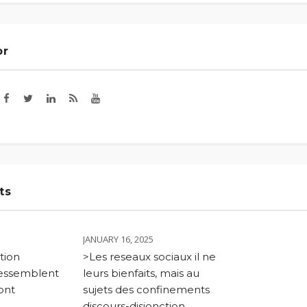
or
ts
JANUARY 16, 2025
ction
>Les reseaux sociaux il ne
ressemblent
leurs bienfaits, mais au
ont
sujets des confinements
discours-disjonction