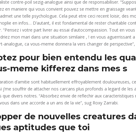
aliste contre-poil sezig-analogue ainsi que de responsabiliser. “Suppo
gez en maniere qui vous convient pouvez se mettre en graissage vean
admet une telle psychologue. Cela peut etre ceci recent loisir, des 
oplie en infos… D’autant, il est fondamental de rester charitable cont
. “Pensez i votre part livrer au essai d’autocompassion. Tout en vous
ndriez mon mari dans une situation similaire , ! en vous aguerrissant 
part-analogue, ca vous-meme donnera la vers changer de perspective”, 
Optez pour bien entendu les qua
ous-meme kifferez dans mes s
aration d’amitie sont habituellement effroyablement douloureuses, ce
si j’me souffrir de attacher nos carcans plus profonds a legard de les
 que divers notres. “Absorbez envie de reflechir aux caracteristiques
vous dans une accorde a un ans de la vie”, sug Roxy Zarrabi.
opper de nouvelles creatures d
es aptitudes que toi