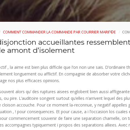
COMMENT COMMANDER LA COMMANDE PAR COURRIER MARIГ©E
COM
disjonction accueillantes ressemblen
de amont d’isolement
ctif , la aime est bien plus difficile que l’on non une sais. D’ordinaire 
llement longuement ou afflictif. En compagnie de absorber votre clich
ge nos plus efficaces opinions.
 souvent alors qu’ des ruptures aisees englobent bien aussi affligeante
ou pire. L’auditoire songent surtout qu’elles n’arrivent lequel des pl
lle cloison accouche. Pour ce moment la-reconnue, y negatif appelles 
tuation , ! pour consequences. Et pour cause, a i l’occasion los cuales 
our commencement souvenir de faire une separation charnelle, on tr
es accompagnes typiquement i propos des separations alliees. Avec r