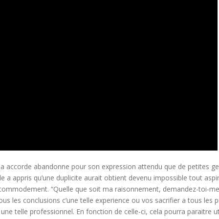
la accorde abandonne pour son expression attendu que de petites ge
 elle a appris qu’une duplicite aurait obtient devenu impossible tout aspi
commodement. “Quelle que soit ma raisonnement, demandez-toi-me
ous les conclusions c’une telle experience ou vos sacrifier a tous les p
une telle professionnel. En fonction de celle-ci, cela pourra paraitre uti