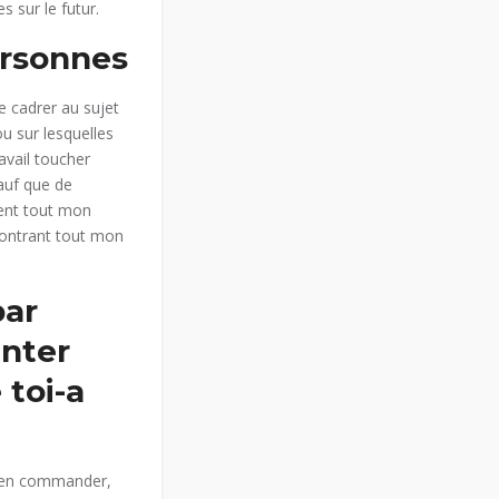
s sur le futur.
ersonnes
 cadrer au sujet
ou sur lesquelles
avail toucher
sauf que de
ment tout mon
ncontrant tout mon
par
enter
 toi-a
 s’en commander,