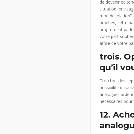
de devenir editori
situation, envisa
mon desolation”, 
proches, cette pan
proprement parler
votre part soutie
affilie de votre 
trois. 
qu’il v
Trop tous les sep
possibilite de aus
analogues ardeurs
necessaires pour 
12. Ach
analogu