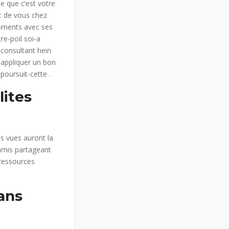
se que c’est votre
t de vous chez
moments avec ses
re-poil soi-a
 consultant hein
a appliquer un bon
poursuit-cette .
lites
s vues auront la
 amis partageant
 ressources
ans