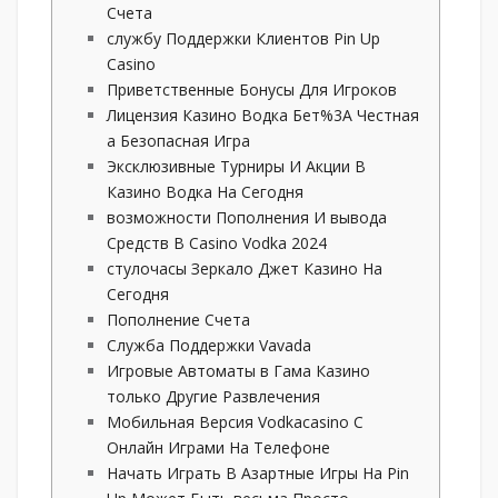
Счета
службу Поддержки Клиентов Pin Up
Casino
Приветственные Бонусы Для Игроков
Лицензия Казино Водка Бет%3A Честная
а Безопасная Игра
Эксклюзивные Турниры И Акции В
Казино Водка На Сегодня
возможности Пополнения И вывода
Средств В Casino Vodka 2024
стулочасы Зеркало Джет Казино На
Сегодня
Пополнение Счета
Служба Поддержки Vavada
Игровые Автоматы в Гама Казино
только Другие Развлечения
Мобильная Версия Vodkacasino С
Онлайн Играми На Телефоне
Начать Играть В Азартные Игры На Pin