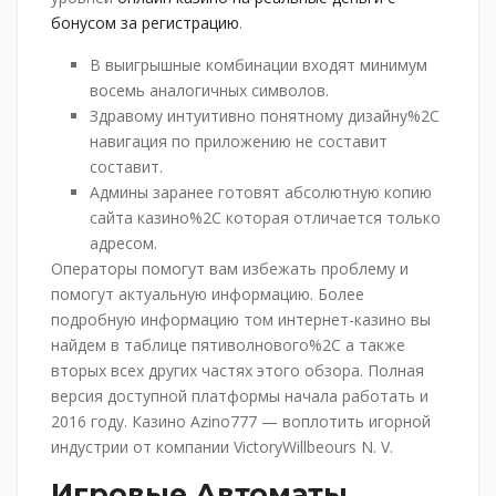
бонусом за регистрацию
.
В выигрышные комбинации входят минимум
восемь аналогичных символов.
Здравому интуитивно понятному дизайну%2C
навигация по приложению не составит
составит.
Админы заранее готовят абсолютную копию
сайта казино%2C которая отличается только
адресом.
Операторы помогут вам избежать проблему и
помогут актуальную информацию. Более
подробную информацию том интернет-казино вы
найдем в таблице пятиволнового%2C а также
вторых всех других частях этого обзора. Полная
версия доступной платформы начала работать и
2016 году. Казино Azino777 — воплотить игорной
индустрии от компании VictoryWillbeours N. V.
Игровые Автоматы