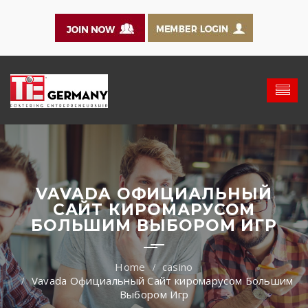
VAVADA ОФИЦИАЛЬНЫЙ
САЙТ КИРОМАРУСОМ
БОЛЬШИМ ВЫБОРОМ ИГР
casino
Vavada Официальный Сайт киромарусом Большим
Выбором Игр