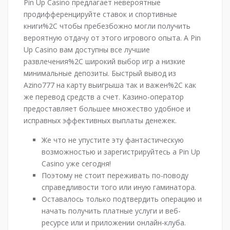
Pin Up Casino предлагает невероятные
продифференцируйте ставок и спортивные
книги%2C чтобы пребезбожно могли получить
вероятную отдачу от этого игрового опыта. А Pin
Up Casino вам доступны все лучшие
развлечения%2C широкий выбор игр а низкие
минимальные депозиты. Быстрый вывод из
Azino777 на карту выигрыша так и важен%2C как
же перевод средств а счет. Казино-оператор
предоставляет большее множество удобное и
исправных эффективных выплаты денежек.
Же что не упустите эту фантастическую
возможностью и зарегистрируйтесь а Pin Up
Casino уже сегодня!
Поэтому не стоит переживать по-поводу
справедливости того или иную гаминатора.
Оставалось только подтвердить операцию и
начать получить платные услуги и веб-
ресурсе или и приложении онлайн-клуба.