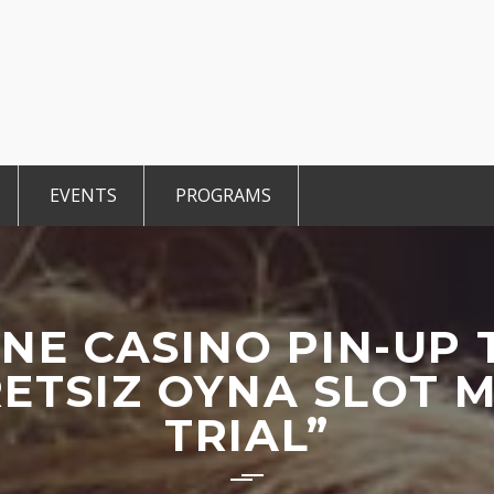
EVENTS
PROGRAMS
r Members
Events 2025
TiE Student
ted Members
CCE Intro
TiE Women
tGen
TiE University
INE CASINO PIN-UP 
TSIZ OYNA SLOT 
TRIAL”