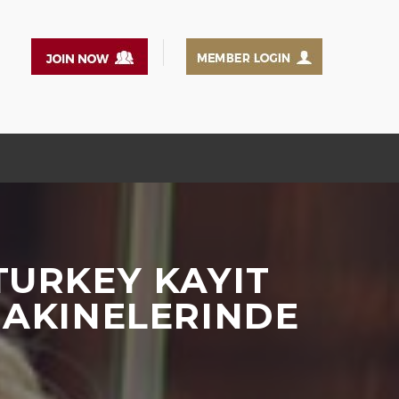
TURKEY KAYIT
MAKINELERINDE