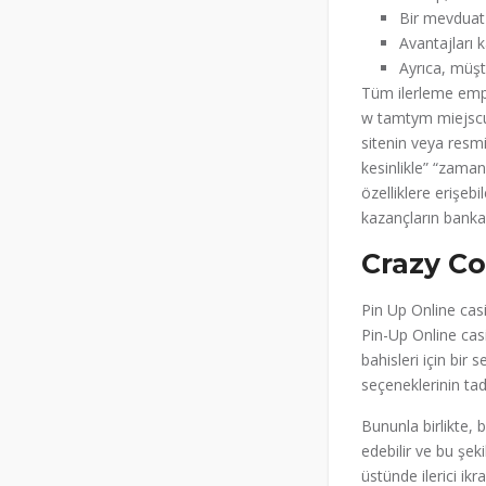
Bir mevduat
Avantajları k
Ayrıca, müşt
Tüm ilerleme empi
w tamtym miejscu e
sitenin veya resm
kesinlikle” “zama
özelliklere erişe
kazançların banka k
Crazy Co
Pin Up Online cas
Pin-Up Online casi
bahisleri için bi
seçeneklerinin tadı
Bununla birlikte, b
edebilir ve bu şe
üstünde ilerici ik