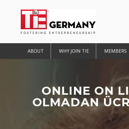
ABOUT
WHY JOIN TIE
MEMBERS
Mission & Vision
The TiE Advantage
Charte
Pillars of TiE
Charter Member
Associa
TiE Regions & Chapters
Member
TiE Nex
ONLINE ON L
Contact
Student Member
OLMADAN ÜCRE
IMPRINT