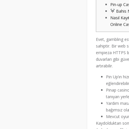
Pin-up Ca
Bahis N
Nasıl Kayı
Online Cas
Evet, gambling est
sahiptir. Bir web
empieza HTTPS bağl
duvarları gibi güv
artırabilir.
Pin Up’ın hiz
eğlendirebilir
Pinap casino
tanıyan yerle
Yardım masası
bağımsız ola
Mevcut oyunla
Kaydolduktan sonr