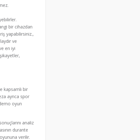
emez.
bilirler.
ngi bir cihazdan
ş yapabilirsiniz.,
laydır ve
e en iyi
şikayetler,
e kapsamlı bir
ieza ayrıca spor
e demo oyun
 sonuçlarını analiz
fasının durante
oyununa verilir.