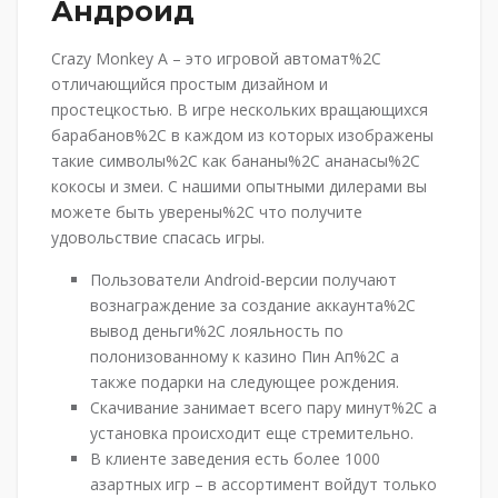
Андроид
Crazy Monkey A – это игровой автомат%2C
отличающийся простым дизайном и
простецкостью. В игре нескольких вращающихся
барабанов%2C в каждом из которых изображены
такие символы%2C как бананы%2C ананасы%2C
кокосы и змеи. С нашими опытными дилерами вы
можете быть уверены%2C что получите
удовольствие спасась игры.
Пользователи Android-версии получают
вознаграждение за создание аккаунта%2C
вывод деньги%2C лояльность по
полонизованному к казино Пин Ап%2C а
также подарки на следующее рождения.
Скачивание занимает всего пару минут%2C а
установка происходит еще стремительно.
В клиенте заведения есть более 1000
азартных игр – в ассортимент войдут только