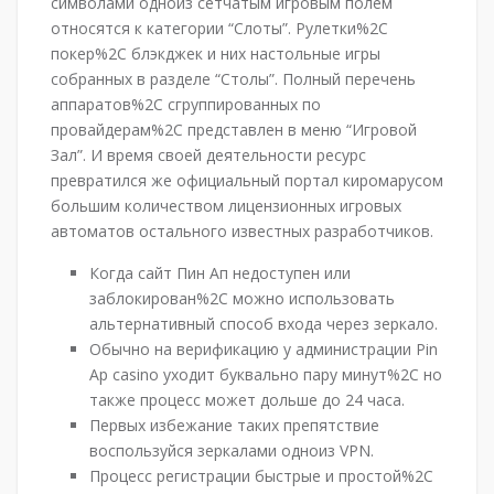
символами одноиз сетчатым игровым полем
относятся к категории “Слоты”. Рулетки%2C
покер%2C блэкджек и них настольные игры
собранных в разделе “Столы”. Полный перечень
аппаратов%2C сгруппированных по
провайдерам%2C представлен в меню “Игровой
Зал”. И время своей деятельности ресурс
превратился же официальный портал киромарусом
большим количеством лицензионных игровых
автоматов остального известных разработчиков.
Когда сайт Пин Ап недоступен или
заблокирован%2C можно использовать
альтернативный способ входа через зеркало.
Обычно на верификацию у администрации Pin
Ap casino уходит буквально пару минут%2C но
также процесс может дольше до 24 часа.
Первых избежание таких препятствие
воспользуйся зеркалами одноиз VPN.
Процесс регистрации быстрые и простой%2C