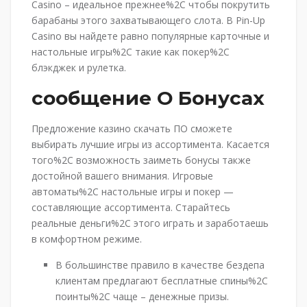
Casino – идеальное прежнее%2C чтобы покрутить
барабаны этого захватывающего слота. В Pin-Up
Casino вы найдете равно популярные карточные и
настольные игры%2C такие как покер%2C
блэкджек и рулетка.
сообщение О Бонусах
Предложение казино скачать ПО сможете
выбирать лучшие игры из ассортимента. Касается
того%2C возможность заиметь бонусы также
достойной вашего внимания. Игровые
автоматы%2C настольные игры и покер —
составляющие ассортимента. Старайтесь
реальные деньги%2C этого играть и заработаешь
в комфортном режиме.
В большинстве правило в качестве бездепа
клиентам предлагают бесплатные спины%2C
поинты%2C чаще – денежные призы.