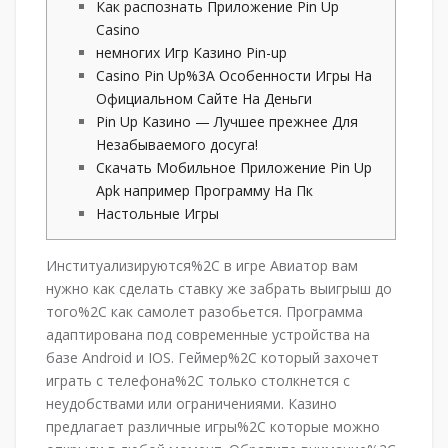
Как распознать Приложение Pin Up
Casino
немногих Игр Казино Pin-up
Casino Pin Up%3A Особенности Игры На
Официальном Сайте На Деньги
Pin Up Казино — Лучшее прежнее Для
Незабываемого досуга!
Скачать Мобильное Приложение Pin Up
Apk например Программу На Пк
Настольные Игры
Институализируются%2C в игре Авиатор вам
нужно как сделать ставку же забрать выигрыш до
того%2C как самолет разобьется. Программа
адаптирована под современные устройства на
базе Android и IOS. Геймер%2C который захочет
играть с телефона%2C только столкнется с
неудобствами или ограничениями. Казино
предлагает различные игры%2C которые можно