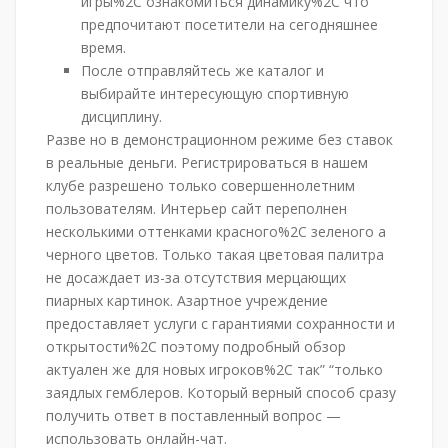
игры%2C ознакомиться динамику%2C что
предпочитают посетители на сегодняшнее
время.
После отправляйтесь же каталог и
выбирайте интересующую спортивную
дисциплину.
Разве но в демонстрационном режиме без ставок
в реальные деньги. Регистрироваться в нашем
клубе разрешено только совершеннолетним
пользователям. Интерьер сайт переполнен
несколькими оттенками красного%2C зеленого а
черного цветов. Только такая цветовая палитра
не досаждает из-за отсутствия мерцающих
пиарных картинок. Азартное учреждение
предоставляет услуги с гарантиями сохранности и
открытости%2C поэтому подробный обзор
актуален же для новых игроков%2C так” “только
заядлых гемблеров. Который верный способ сразу
получить ответ в поставленный вопрос —
использовать онлайн-чат.