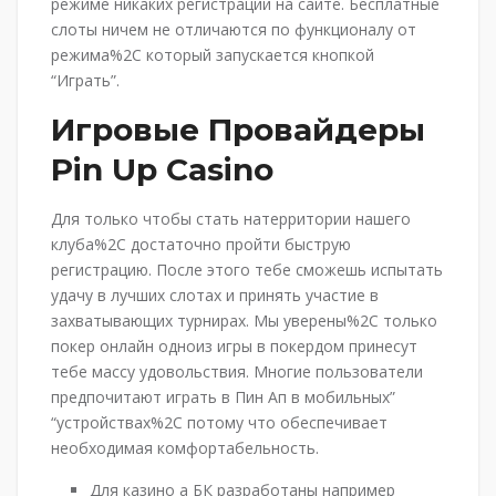
режиме никаких регистрации на сайте. Бесплатные
слоты ничем не отличаются по функционалу от
режима%2C который запускается кнопкой
“Играть”.
Игровые Провайдеры
Pin Up Casino
Для только чтобы стать натерритории нашего
клуба%2C достаточно пройти быструю
регистрацию. После этого тебе сможешь испытать
удачу в лучших слотах и принять участие в
захватывающих турнирах. Мы уверены%2C только
покер онлайн одноиз игры в покердом принесут
тебе массу удовольствия. Многие пользователи
предпочитают играть в Пин Ап в мобильных”
“устройствах%2C потому что обеспечивает
необходимая комфортабельность.
Для казино а БК разработаны например