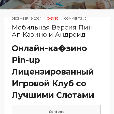
DECEMBER 19, 2024
CASINO
COMMENTS : 0
Мобильная Версия Пин
Ап Казино и Андроид
Онлайн-ка�зино
Pin-up
Лицензированный
Игровой Клуб со
Лучшими Слотами
Content