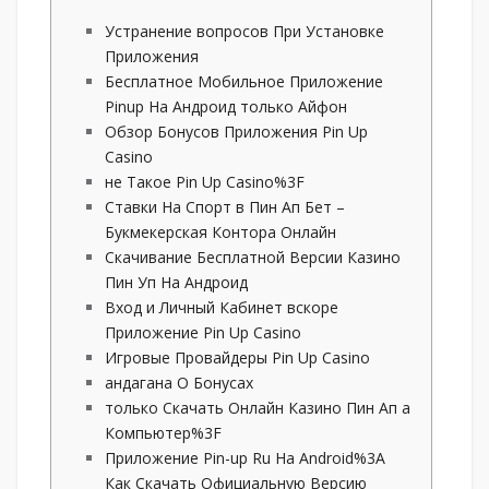
Устранение вопросов При Установке
Приложения
Бесплатное Мобильное Приложение
Pinup На Андроид только Айфон
Обзор Бонусов Приложения Pin Up
Casino
не Такое Pin Up Casino%3F
Ставки На Спорт в Пин Ап Бет –
Букмекерская Контора Онлайн
Скачивание Бесплатной Версии Казино
Пин Уп На Андроид
Вход и Личный Кабинет вскоре
Приложение Pin Up Casino
Игровые Провайдеры Pin Up Casino
андагана О Бонусах
только Скачать Онлайн Казино Пин Ап а
Компьютер%3F
Приложение Pin-up Ru На Android%3A
Как Скачать Официальную Версию