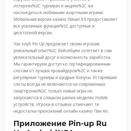
лотереях%2C турнирах и акциях%2C же
наслаждаться любимыми азартными играми.
Мобильная версия казино Пинап КЗ предоставляет
все указанные функции%2C доступные и
десктопной версии.
Нас клуб Pin Up предлагает своим игрокам
уникальный опыт%2C бейсибцем сочетает в сам
увлекательный досуг и возможность заработка.
Мы гарантируем доступ ко сертифицированным
слотам от лучших провайдеров%2C и также
регулярные турниры и щедрые бонусы. Устаревшие
слоты всегда не включаются на современных
смартфонах%2C только новые игры но
запускаются в слишком ранних моделях mobile
устройств. Игроки в отзывах отмечают те
недостатки приложений онлайн казино Пин Ап.
Приложение Pin-up Ru