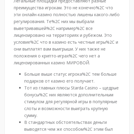
Легальные площадки предоставляют разные
преимущества игрокам. Это не конечно%2C что
эти онлайн-казино полностью лишены какого-либо
регулирования. Те%2C них мы выбрали
выветривавшей%2C например%2C все
лицензировано на территориях и рубежом. Это
условие%2C что в казино есть честные игры%2C и
они выплатят вам выигрыши. У них также не
положения о крипто-играх%2C чего нет а
лицензированных казино МИРОВОЙ.
Больше выше статус игрока%2C тем больше
подарков от казино его получает.
Тот из главных плюсы Starda Casino – щедрые
бонусы%2C них являются дополнительным
стимулом для регулярной игры в популярные
слоты и возможности выиграть крупную
сумму.
В стандартных обстоятельствах деньги
выводятся чем же способом%2C этим был