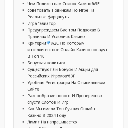
Чем Полезен нам Список Казино%3F
советовать Новичкам По Игре На
Реальные фарцануть
Игра “авиатор
Предупреждаем Вас том Подвохах В
Правилах И Условиях Казино
Критерии
%2C По Которым
интеллигентные Онлайн Казино попадут
В Топ 10
Бонусная политика
Существуют Ли Бонусы И Акции для
Российских Игроков%3F
Удобная Регистрация На Официальном
Сайте
Разнообразие нового И Проверенных
спустя Слотов И Игр
Как Мы имели Топ Лучших Онлайн
Казино В 2024 Году
Лимит На напрашивается