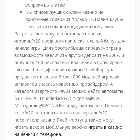
вопреки выплатам.
Мы список лучших онлайн казино на
приличные содержит только ТОПовые клубы
с высокой отдачей и щедрыми бонусами.
Ретро казино радушно встречает новых
игроков%2C предлагая привлекательный бонус для
начала игры. Для новоприбывших предусмотрена
возможность увеличить другой депозит на 200% и
получить 100 бесплатных вращений в популярных
слотах. Шилофф онлайн казино Плей Фортуна
предлагает игрокам более 800 моделей игровых
аппаратов спасась известных провайдеров. А
каталоге азартного клуба можно найти автоматы
от ELK%2C Thunderkick%2C Yggdrasil%2C
Microgaming%2C NetEnt и других крупных. Помимо
того%2C не ставить можно на зеркале%2C
посетители казино Плей Фортуна также могут
играть вскоре мобильную версию
играть в казино
на деньги с телефона
.