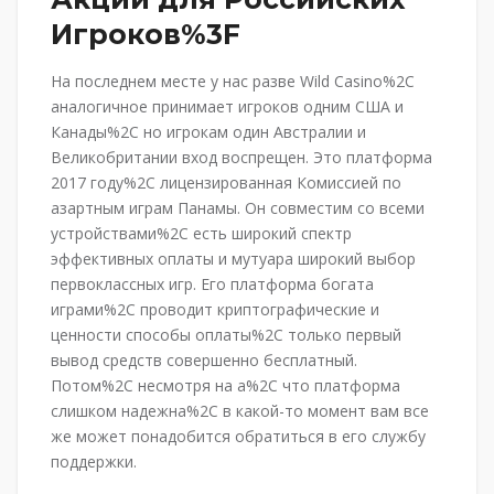
Игроков%3F
На последнем месте у нас разве Wild Casino%2C
аналогичное принимает игроков одним США и
Канады%2C но игрокам один Австралии и
Великобритании вход воспрещен. Это платформа
2017 году%2C лицензированная Комиссией по
азартным играм Панамы. Он совместим со всеми
устройствами%2C есть широкий спектр
эффективных оплаты и мутуара широкий выбор
первоклассных игр. Его платформа богата
играми%2C проводит криптографические и
ценности способы оплаты%2C только первый
вывод средств совершенно бесплатный.
Потом%2C несмотря на а%2C что платформа
слишком надежна%2C в какой-то момент вам все
же может понадобится обратиться в его службу
поддержки.