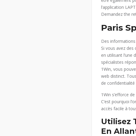
être également pos
l’application LAP
Demandez the retr
Paris Sp
Des informations 
Si vous avez des 
en utilisant l’un
spécialistes répo
1Win, vous pouvez
web distinct. Tous
de confidentialit
1Win s’efforce de 
C’est pourquoi l’
accès facile à to
Utilisez
En Allan