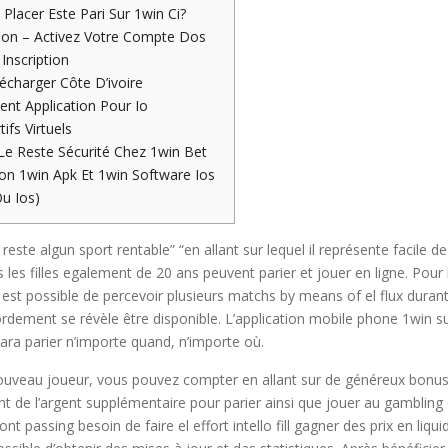
lacer Este Pari Sur 1win Ci?
ption – Activez Votre Compte Dos
Inscription
écharger Côte D’ivoire
ent Application Pour Io
tifs Virtuels
 Le Reste Sécurité Chez 1win Bet
tion 1win Apk Et 1win Software Ios
Ou Ios)
 reste algun sport rentable” “en allant sur lequel il représente facile de
 les filles egalement de 20 ans peuvent parier et jouer en ligne. Pour 
 il est possible de percevoir plusieurs matchs by means of el flux duran
dement se révèle être disponible. L’application mobile phone 1win su
ara parier n’importe quand, n’importe où.
nouveau joueur, vous pouvez compter en allant sur de généreux bonu
t de l’argent supplémentaire pour parier ainsi que jouer au gambling e
nt passing besoin de faire el effort intello fill gagner des prix en liquidi