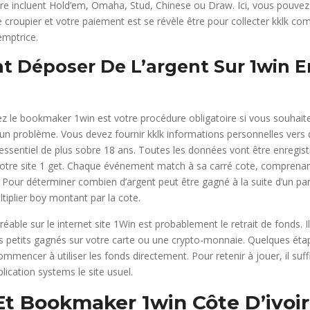
bre incluent Hold’em, Omaha, Stud, Chinese ou Draw. Ici, vous pouvez
e croupier et votre paiement est se révèle être pour collecter kklk comb
emptrice.
 Déposer De L’argent Sur 1win E
hez le bookmaker 1win est votre procédure obligatoire si vous souhait
un problème. Vous devez fournir kklk informations personnelles vers 
essentiel de plus sobre 18 ans. Toutes les données vont être enregis
otre site 1 get. Chaque événement match à sa carré cote, comprena
 Pour déterminer combien d’argent peut être gagné à la suite d’un pari
tiplier boy montant par la cote.
gréable sur le internet site 1Win est probablement le retrait de fonds. I
s petits gagnés sur votre carte ou une crypto-monnaie. Quelques étap
mencer à utiliser les fonds directement. Pour retenir à jouer, il suff
plication systems le site usuel.
Et Bookmaker 1win Côte D’ivoi