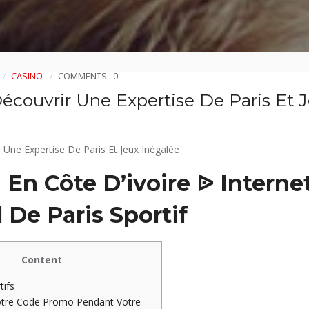
CASINO
COMMENTS : 0
Découvrir Une Expertise De Paris Et 
r Une Expertise De Paris Et Jeux Inégalée
 En Côte D’ivoire ᐉ Internet
l De Paris Sportif
Content
tifs
Votre Code Promo Pendant Votre