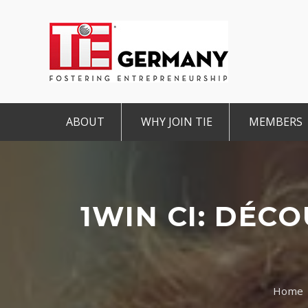
ABOUT
WHY JOIN TIE
MEMBERS
Mission & Vision
The TiE Advantage
Charte
Pillars of TiE
Charter Member
Associa
TiE Regions & Chapters
Member
TiE Nex
1WIN CI: DÉCO
Contact
Student Member
IMPRINT