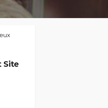
Jeux
 Site