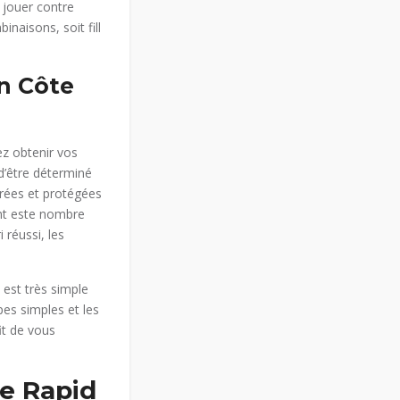
 jouer contre
inaisons, soit fill
n Côte
ez obtenir vos
d’être déterminé
trées et protégées
nt este nombre
 réussi, les
l est très simple
es simples et les
it de vous
re Rapid