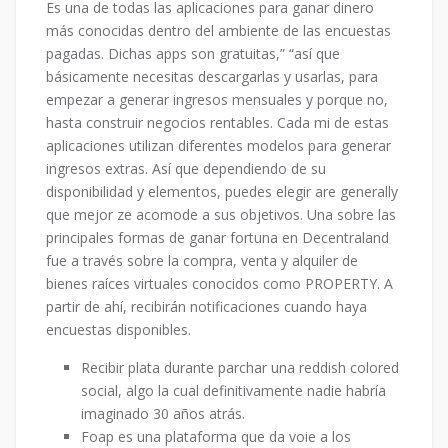
Es una de todas las aplicaciones para ganar dinero
más conocidas dentro del ambiente de las encuestas
pagadas. Dichas apps son gratuitas,” “así que
básicamente necesitas descargarlas y usarlas, para
empezar a generar ingresos mensuales y porque no,
hasta construir negocios rentables. Cada mi de estas
aplicaciones utilizan diferentes modelos para generar
ingresos extras. Así que dependiendo de su
disponibilidad y elementos, puedes elegir are generally
que mejor ze acomode a sus objetivos. Una sobre las
principales formas de ganar fortuna en Decentraland
fue a través sobre la compra, venta y alquiler de
bienes raíces virtuales conocidos como PROPERTY. A
partir de ahí, recibirán notificaciones cuando haya
encuestas disponibles.
Recibir plata durante parchar una reddish colored
social, algo la cual definitivamente nadie habría
imaginado 30 años atrás.
Foap es una plataforma que da voie a los