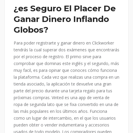
¿es Seguro El Placer De
Ganar Dinero Inflando
Globos?
Para poder registrarte y ganar dinero en Clickworker
tendrás la cual superar dos exámenes que encontrarás
por el proceso de registro. El primo sirve para
comprobar que dominas este inglés y el segundo, más
muy facil, es para opinar que conoces cómo funciona
la plataforma. Cada vez que realizas una compra en un
tienda asociado, la aplicación te devuelve una gran
parte del precio durante una tarjeta regalo para tus
próximas compras. Vinted es una app de venta de
ropa de segunda lato que se fixa convertido en una de
las más populares en los últimos años. Funciona
como un lugar de intercambio, en el que los usuarios
pueden obter o vender indumentaria y accesorios
usados de todo modelo. Los compradores pueden