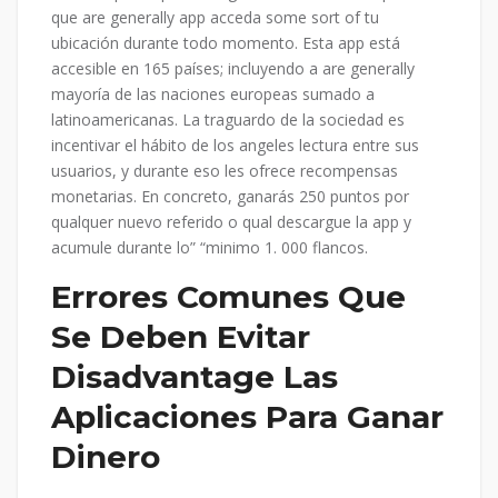
que are generally app acceda some sort of tu
ubicación durante todo momento. Esta app está
accesible en 165 países; incluyendo a are generally
mayoría de las naciones europeas sumado a
latinoamericanas. La traguardo de la sociedad es
incentivar el hábito de los angeles lectura entre sus
usuarios, y durante eso les ofrece recompensas
monetarias. En concreto, ganarás 250 puntos por
qualquer nuevo referido o qual descargue la app y
acumule durante lo” “minimo 1. 000 flancos.
Errores Comunes Que
Se Deben Evitar
Disadvantage Las
Aplicaciones Para Ganar
Dinero