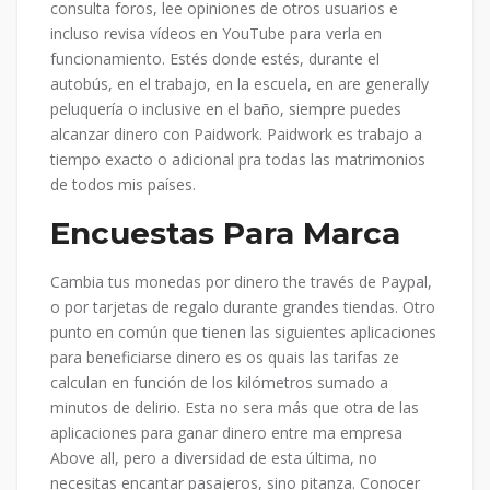
consulta foros, lee opiniones de otros usuarios e
incluso revisa vídeos en YouTube para verla en
funcionamiento. Estés donde estés, durante el
autobús, en el trabajo, en la escuela, en are generally
peluquería o inclusive en el baño, siempre puedes
alcanzar dinero con Paidwork. Paidwork es trabajo a
tiempo exacto o adicional pra todas las matrimonios
de todos mis países.
Encuestas Para Marca
Cambia tus monedas por dinero the través de Paypal,
o por tarjetas de regalo durante grandes tiendas. Otro
punto en común que tienen las siguientes aplicaciones
para beneficiarse dinero es os quais las tarifas ze
calculan en función de los kilómetros sumado a
minutos de delirio. Esta no sera más que otra de las
aplicaciones para ganar dinero entre ma empresa
Above all, pero a diversidad de esta última, no
necesitas encantar pasajeros, sino pitanza. Conocer