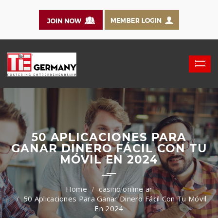
50 APLICACIONES PARA
GANAR DINERO FÁCIL CON TU
MÓVIL EN 2024
casino online ar
50 Aplicaciones Para Ganar Dinero Fácil Con Tu Móvil
En 2024