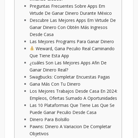
Preguntas Frecuentes Sobre Apps Em
Virtude De Ganar Dinero Durante México
Descubre Las Mejores Apps Em Virtude De
Ganar Dinero Con Obtén Más Ingresos
Desde Casa
Las Mejores Programs Para Ganar Dinero
Weward, Gana Peculio Real Caminando
Que Tiene Esta App
¿cuáles Son Las Mejores Apps Afin De
Ganar Dinero Real?
Swagbucks: Completar Encuestas Pagas
Gana Más Con Tu Dinero
Los Mejores Trabajos Desde Casa En 2024:
Empleos, Ofertas Sumado A Oportunidades
Las 10 Plataformas Que Tiene Las Que Se
Puede Ganar Peculio Desde Casa
Dinero Para Bolsillo
Pawns: Dinero A Variacion De Completar
Objetivos