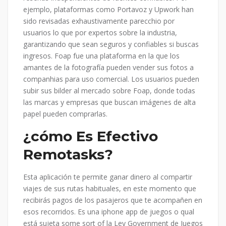
ejemplo, plataformas como Portavoz y Upwork han
sido revisadas exhaustivamente parecchio por
usuarios lo que por expertos sobre la industria,
garantizando que sean seguros y confiables si buscas
ingresos. Foap fue una plataforma en la que los
amantes de la fotografía pueden vender sus fotos a
companhias para uso comercial. Los usuarios pueden
subir sus bilder al mercado sobre Foap, donde todas
las marcas y empresas que buscan imágenes de alta
papel pueden comprarlas.
¿cómo Es Efectivo
Remotasks?
Esta aplicación te permite ganar dinero al compartir
viajes de sus rutas habituales, en este momento que
recibirás pagos de los pasajeros que te acompañen en
esos recorridos. Es una iphone app de juegos o qual
está sujeta some sort of la Ley Government de Juegos