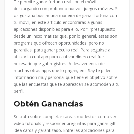
Te permite ganar fortuna real con el móvil
descargando con probando nuevos juegos móviles. Si
os gustaria buscar una maneira de ganar fortuna con
tu móvil, en este artículo encontrarás algunas
aplicaciones disponibles para ello. Por” “presupuesto,
desde un inicio matizar que, por lo general, estas son
programs que ofrecen oportunidades, pero no
garantías, para ganar peculio real. Para seguirse a
utilizar la cual app para cautivar dinero real fue
necesario que ght registres. A desavenencia de
muchas otras apps que lo pagan, en i-Say te piden
información muy personal que tiene el objetivo sobre
que las encuestas que te aparezcan se acomoden a tu
perfil.
Obtén Ganancias
Se trata sobre completar tareas modestos como ver
video tutorials y responder preguntas para ganar gift
idea cards y garantizado. Entre las aplicaciones para