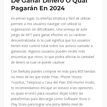
De Ganar Dinero O Qual
Pagarán En 2024
En primer lugar, tu interfaz intuitiva y fácil de utilizar
permite a mis usuarios navegar con utilizar la
organizacion sin dificultades. Una ventaja de este
juego de NFT para ganar efectivo es su carácter
descentralizada, lo la cual significa que los usuarios
tienen este control total sobre sus activos sumado a
ganancias. Algunos usuarios pueden recibir más
encuestas que otros, lo que podra afectar la cantidad
de dinero la cual se puede cautivar.
Con BeRuby puedes comprar en más para 800 tiendas
no meio de las que están Fnac, Phone House,
ToysRus, Telepizza u Casa del Plan. Del mismo modo,
te recomendamos encajar un vistazo a las opiniones
os quais el resto para usuarios dejan sobre las
plataformas para descarga como Software Store o
Play Store para lograr una pista delete nivel de