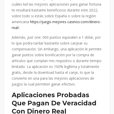
cuáles kid las mejores aplicaciones para ganar fortuna
te resultará bastante beneficioso durante este 2022,
sobre todo si estás sobre España o sobre la región
americana
https://juego-mejores-casinos.com/dinero-
real/
.
Además, just one. 000 puntos equivalen a 1 dólar, por
lo que podra tardar bastante sobre canjear su
compensación. Sin embargo, una aplicación le permite
ganar puntos sobre bonificación por la compra de
artículos que cumplan mis requisitos o durante tiempo
limitado. La aplicación es 100% legítima y totalmente
gratis, desde la download hasta el canje, lo que la
convierte en una para las mejores aplicaciones de
juegos la cual permiten ganar efectivo.
Aplicaciones Probadas
Que Pagan De Veracidad
Con Dinero Real