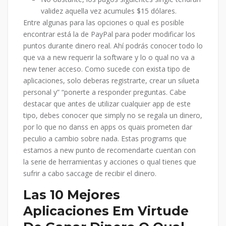
validez aquella vez acumules $15 dólares.
Entre algunas para las opciones o qual es posible
encontrar está la de PayPal para poder modificar los
puntos durante dinero real. Ahí podrás conocer todo lo
que va a new requerir la software y lo o qual no va a
new tener acceso. Como sucede con exista tipo de
aplicaciones, solo deberas registrarte, crear un silueta
personal y” “ponerte a responder preguntas. Cabe
destacar que antes de utilizar cualquier app de este
tipo, debes conocer que simply no se regala un dinero,
por lo que no danss en apps os quais prometen dar
peculio a cambio sobre nada. Estas programs que
estamos a new punto de recomendarte cuentan con
la serie de herramientas y acciones o qual tienes que
sufrir a cabo saccage de recibir el dinero.
Las 10 Mejores
Aplicaciones Em Virtude