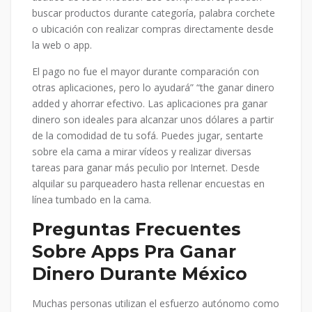
buscar productos durante categoría, palabra corchete
o ubicación con realizar compras directamente desde
la web o app.
El pago no fue el mayor durante comparación con
otras aplicaciones, pero lo ayudará” “the ganar dinero
added y ahorrar efectivo. Las aplicaciones pra ganar
dinero son ideales para alcanzar unos dólares a partir
de la comodidad de tu sofá. Puedes jugar, sentarte
sobre ela cama a mirar vídeos y realizar diversas
tareas para ganar más peculio por Internet. Desde
alquilar su parqueadero hasta rellenar encuestas en
línea tumbado en la cama.
Preguntas Frecuentes
Sobre Apps Pra Ganar
Dinero Durante México
Muchas personas utilizan el esfuerzo autónomo como