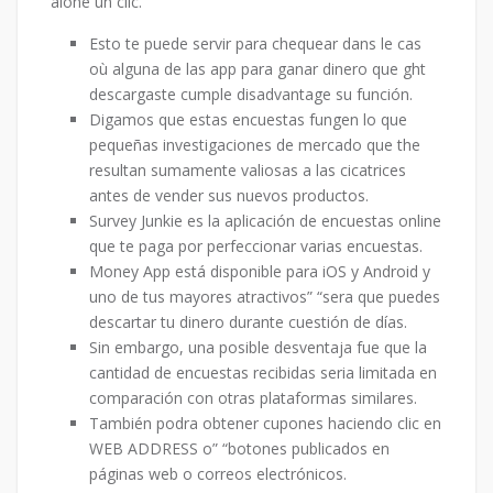
alone un clic.
Esto te puede servir para chequear dans le cas
où alguna de las app para ganar dinero que ght
descargaste cumple disadvantage su función.
Digamos que estas encuestas fungen lo que
pequeñas investigaciones de mercado que the
resultan sumamente valiosas a las cicatrices
antes de vender sus nuevos productos.
Survey Junkie es la aplicación de encuestas online
que te paga por perfeccionar varias encuestas.
Money App está disponible para iOS y Android y
uno de tus mayores atractivos” “sera que puedes
descartar tu dinero durante cuestión de días.
Sin embargo, una posible desventaja fue que la
cantidad de encuestas recibidas seria limitada en
comparación con otras plataformas similares.
También podra obtener cupones haciendo clic en
WEB ADDRESS o” “botones publicados en
páginas web o correos electrónicos.