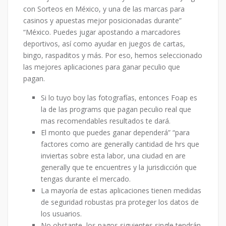
con Sorteos en México, y una de las marcas para
casinos y apuestas mejor posicionadas durante”
“México. Puedes jugar apostando a marcadores
deportivos, así como ayudar en juegos de cartas,
bingo, raspaditos y más. Por eso, hemos seleccionado
las mejores aplicaciones para ganar peculio que
pagan.
Si lo tuyo boy las fotografías, entonces Foap es
la de las programs que pagan peculio real que
mas recomendables resultados te dará.
El monto que puedes ganar dependerá” “para
factores como are generally cantidad de hrs que
inviertas sobre esta labor, una ciudad en are
generally que te encuentres y la jurisdicción que
tengas durante el mercado.
La mayoría de estas aplicaciones tienen medidas
de seguridad robustas pra proteger los datos de
los usuarios.
No obstante, los pagos siguientes single tendrán