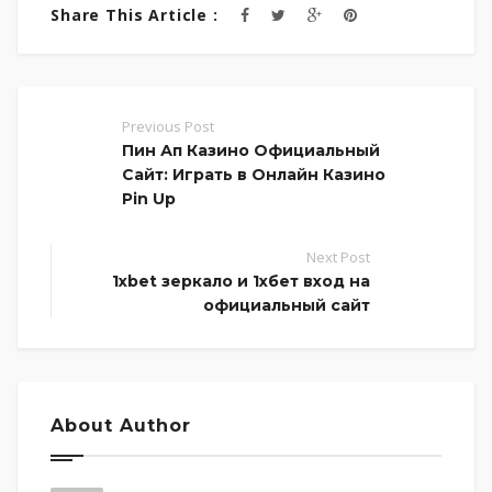
Share This Article :
Previous Post
Пин Ап Казино Официальный
Сайт: Играть в Онлайн Казино
Pin Up
Next Post
1xbet зеркало и 1хбет вход на
официальный сайт
About Author