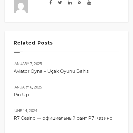
Related Posts
JANUARY 7, 2025
Aviator Oyna – Uçak Oyunu Bahis
JANUARY 6, 2025
Pin Up
JUNE 14, 2024
R7 Casino — официальный сайт Р7 Казино