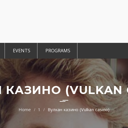
EVENTS
PROGRAMS
r Members
Events 2025
TiE Student
ted Members
CCE Intro
TiE Women
tGen
TiE University
 КАЗИНО (VULKAN 
1
Вулкан казино (Vulkan casino)