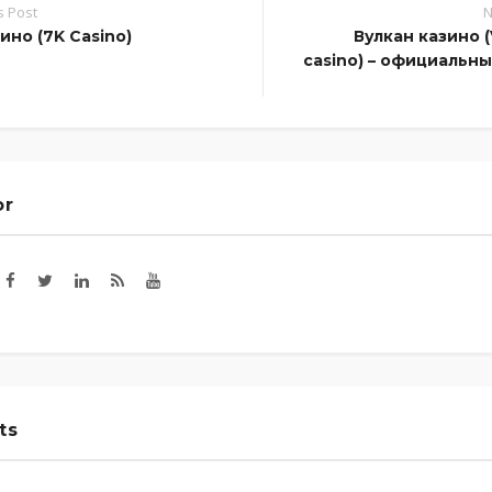
s Post
N
ино (7K Casino)
Вулкан казино (
casino) – официальны
or
ts