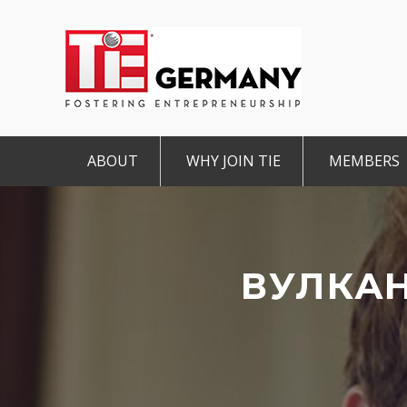
ABOUT
WHY JOIN TIE
MEMBERS
Mission & Vision
The TiE Advantage
Charte
Pillars of TiE
Charter Member
Associa
TiE Regions & Chapters
Member
TiE Nex
ВУЛКАН
Contact
Student Member
IMPRINT