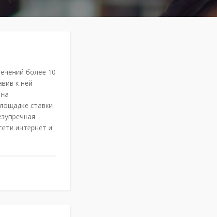
лечений более 10
авив к ней
 на
площадке ставки
езупречная
сети интернет и