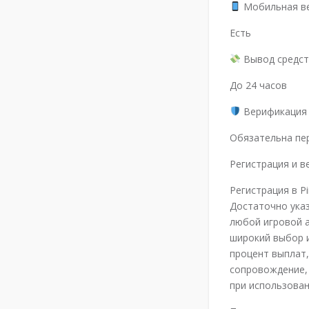
Мобильная ве
Есть
Вывод средст
До 24 часов
Верификация
Обязательна пе
Регистрация и в
Регистрация в P
Достаточно указ
любой игровой а
широкий выбор и
процент выплат,
сопровождение, 
при использован