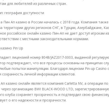
ам для любителей из различных стран.
п: география доступности
а Пин Ап казино в России началась с 2018 года. Компания также
а территории других регионов СНГ, в Турции, Азербайджане, Каз
ное российское онлайн казино Пин-Ап не дает доступ игрокам и
оответствии с местными законодательными нормами.
казино Pin Up
бладает лицензией номер 8048/JAZ2017-0003, выданной регулир
тор подтверждает, что все процессы основаны на принципах сл
юбые попытки манипуляции. Благодаря лицензии Pin-up Casino 
и сохранность личной информации клиентов.
Ап казино онлайн является компания Carletta NV, а операции по
 через организацию BWI BLACK-WOOD LTD, зарегистрированную
го клуба сохраняет прозрачность и подтвердил свою финансов
вует о его надежности и прозрачности.