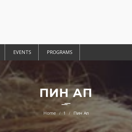
EVENTS
PROGRAMS
r Members
Events 2025
TiE Student
ted Members
CCE Intro
TiE Women
tGen
TiE University
ПИН АП
1
Пин Ап