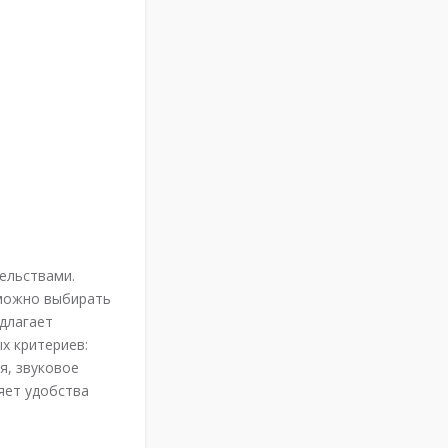
ельствами.
 можно выбирать
едлагает
х критериев:
я, звуковое
яет удобства