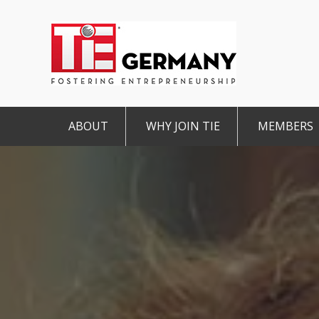
ABOUT
WHY JOIN TIE
MEMBERS
Mission & Vision
The TiE Advantage
Charte
Pillars of TiE
Charter Member
Associa
TiE Regions & Chapters
Member
TiE Nex
Contact
Student Member
IMPRINT