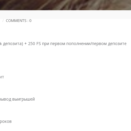
COMMENTS : 0
0% депозита) + 250 FS при первом пополнении/первом депозите
ит
вывод выигрышей
гроков