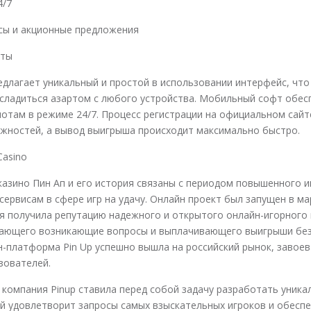
4/7
сы и акционные предложения
аты
редлагает уникальный и простой в использовании интерфейс, чт
асладиться азартом с любого устройства. Мобильный софт обес
лотам в режиме 24/7. Процесс регистрации на официальном сайт
ожностей, а вывод выигрыша происходит максимально быстро.
Casino
азино Пин Ап и его история связаны с периодом повышенного и
ервисам в сфере игр на удачу. Онлайн проект был запущен в мар
я получила репутацию надежного и открытого онлайн-игорного 
ающего возникающие вопросы и выплачивающего выигрыши без
н-платформа Pin Up успешно вышла на российский рынок, завое
зователей.
 компания Pinup ставила перед собой задачу разработать уника
й удовлетворит запросы самых взыскательных игроков и обеспе