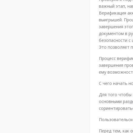
важный этап, на
Верификация ак
выигрышей. Про
завершения этог
документом в р
безопасности с 
Это позволяет п
Процесс верифик
завершения пров
ему возможност
С чего начать но
Для того чтобы 
основными разд
сориентировать
Пользовательск
Перед тем, как 