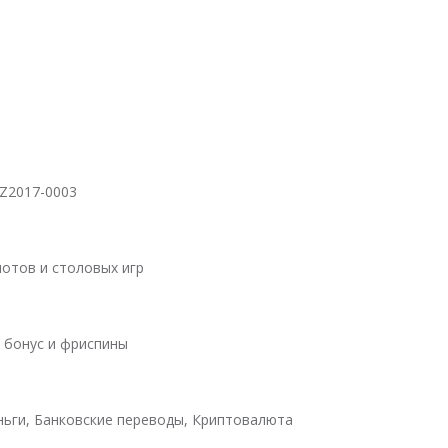
AZ2017-0003
отов и столовых игр
 бонус и фриспины
ньги, Банковские переводы, Криптовалюта