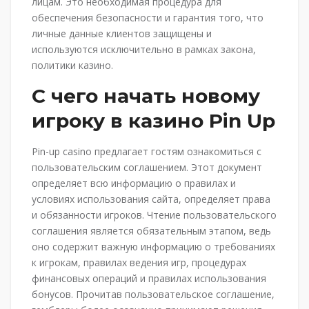
лицам. Это необходимая процедура для
обеспечения безопасности и гарантия того, что
личные данные клиентов защищены и
используются исключительно в рамках закона,
политики казино.
С чего начать новому
игроку в казино Pin Up
Pin-up casino предлагает гостям ознакомиться с
пользовательским соглашением. Этот документ
определяет всю информацию о правилах и
условиях использования сайта, определяет права
и обязанности игроков. Чтение пользовательского
соглашения является обязательным этапом, ведь
оно содержит важную информацию о требованиях
к игрокам, правилах ведения игр, процедурах
финансовых операций и правилах использования
бонусов. Прочитав пользовательское соглашение,