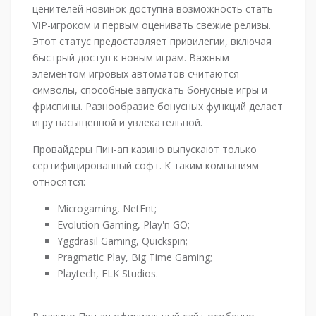
ценителей новинок доступна возможность стать
VIP-игроком и первым оценивать свежие релизы.
Этот статус предоставляет привилегии, включая
быстрый доступ к новым играм. Важным
элементом игровых автоматов считаются
символы, способные запускать бонусные игры и
фриспины. Разнообразие бонусных функций делает
игру насыщенной и увлекательной.
Провайдеры Пин-ап казино выпускают только
сертифицированный софт. К таким компаниям
относятся:
Microgaming, NetEnt;
Evolution Gaming, Play'n GO;
Yggdrasil Gaming, Quickspin;
Pragmatic Play, Big Time Gaming;
Playtech, ELK Studios.