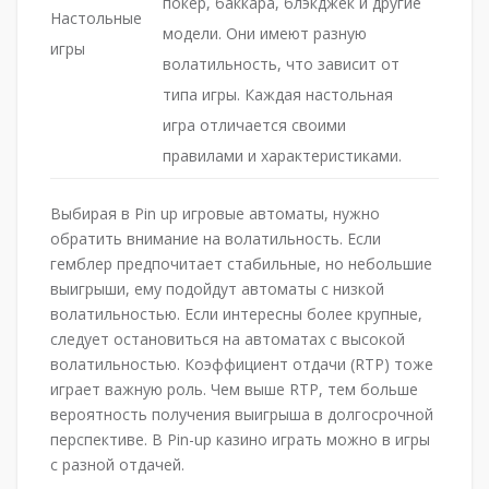
покер, баккара, блэкджек и другие
Настольные
модели. Они имеют разную
игры
волатильность, что зависит от
типа игры. Каждая настольная
игра отличается своими
правилами и характеристиками.
Выбирая в Pin up игровые автоматы, нужно
обратить внимание на волатильность. Если
гемблер предпочитает стабильные, но небольшие
выигрыши, ему подойдут автоматы с низкой
волатильностью. Если интересны более крупные,
следует остановиться на автоматах с высокой
волатильностью. Коэффициент отдачи (RTP) тоже
играет важную роль. Чем выше RTP, тем больше
вероятность получения выигрыша в долгосрочной
перспективе. В Pin-up казино играть можно в игры
с разной отдачей.