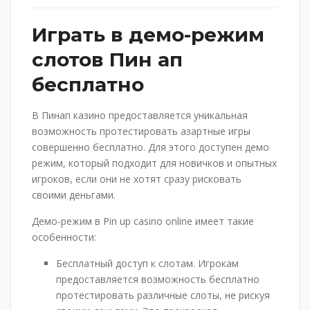
Играть в демо-режим
слотов Пин ап
бесплатно
В Пинап казино предоставляется уникальная
возможность протестировать азартные игры
совершенно бесплатно. Для этого доступен демо
режим, который подходит для новичков и опытных
игроков, если они не хотят сразу рисковать
своими деньгами.
Демо-режим в Pin up casino online имеет такие
особенности:
Бесплатный доступ к слотам. Игрокам
предоставляется возможность бесплатно
протестировать различные слоты, не рискуя