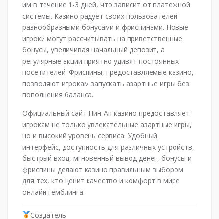
им в течение 1-3 дней, что зависит от платежной
системы. Казино радует своих пользователей
разнообразными бонусами и фриспинами. Новые
игроки могут рассчитывать на приветственные
бонусы, увеличивая начальный депозит, а
регулярные акции приятно удивят постоянных
посетителей. Фриспины, предоставляемые казино,
позволяют игрокам запускать азартные игры без
пополнения баланса.
Официальный сайт Пин-Ап казино предоставляет
игрокам не только увлекательные азартные игры,
но и высокий уровень сервиса. Удобный
интерфейс, доступность для различных устройств,
быстрый вход, мгновенный вывод денег, бонусы и
фриспины делают казино правильным выбором
для тех, кто ценит качество и комфорт в мире
онлайн гемблинга.
Создатель