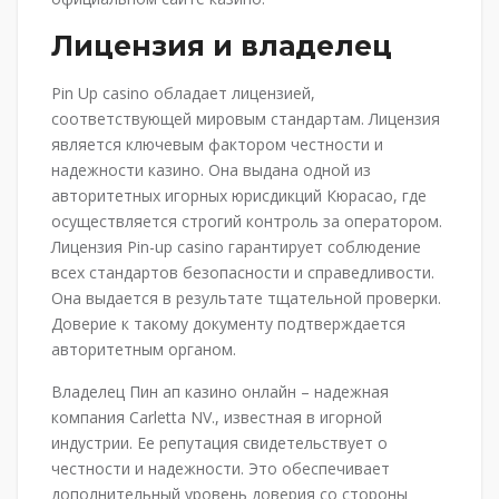
Лицензия и владелец
Pin Up casino обладает лицензией,
соответствующей мировым стандартам. Лицензия
является ключевым фактором честности и
надежности казино. Она выдана одной из
авторитетных игорных юрисдикций Кюрасао, где
осуществляется строгий контроль за оператором.
Лицензия Pin-up casino гарантирует соблюдение
всех стандартов безопасности и справедливости.
Она выдается в результате тщательной проверки.
Доверие к такому документу подтверждается
авторитетным органом.
Владелец Пин ап казино онлайн – надежная
компания Carletta NV., известная в игорной
индустрии. Ее репутация свидетельствует о
честности и надежности. Это обеспечивает
дополнительный уровень доверия со стороны