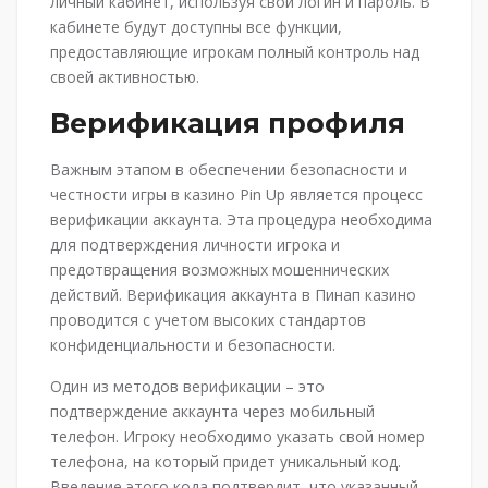
личный кабинет, используя свой логин и пароль. В
кабинете будут доступны все функции,
предоставляющие игрокам полный контроль над
своей активностью.
Верификация профиля
Важным этапом в обеспечении безопасности и
честности игры в казино Pin Up является процесс
верификации аккаунта. Эта процедура необходима
для подтверждения личности игрока и
предотвращения возможных мошеннических
действий. Верификация аккаунта в Пинап казино
проводится с учетом высоких стандартов
конфиденциальности и безопасности.
Один из методов верификации – это
подтверждение аккаунта через мобильный
телефон. Игроку необходимо указать свой номер
телефона, на который придет уникальный код.
Введение этого кода подтвердит, что указанный