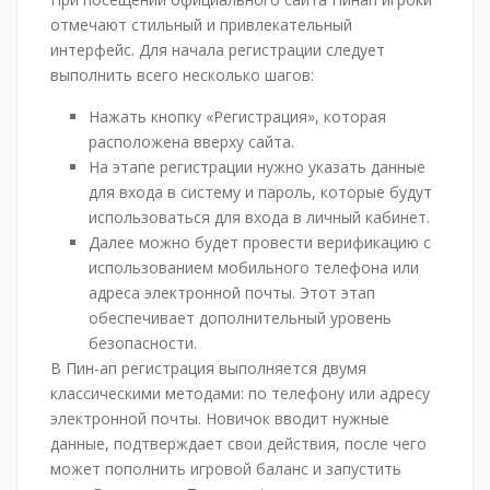
отмечают стильный и привлекательный
интерфейс. Для начала регистрации следует
выполнить всего несколько шагов:
Нажать кнопку «Регистрация», которая
расположена вверху сайта.
На этапе регистрации нужно указать данные
для входа в систему и пароль, которые будут
использоваться для входа в личный кабинет.
Далее можно будет провести верификацию с
использованием мобильного телефона или
адреса электронной почты. Этот этап
обеспечивает дополнительный уровень
безопасности.
В Пин-ап регистрация выполняется двумя
классическими методами: по телефону или адресу
электронной почты. Новичок вводит нужные
данные, подтверждает свои действия, после чего
может пополнить игровой баланс и запустить