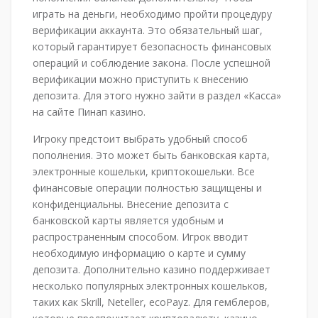
играть на деньги, необходимо пройти процедуру
верификации аккаунта. Это обязательный шаг,
который гарантирует безопасность финансовых
операций и соблюдение закона. После успешной
верификации можно приступить к внесению
депозита. Для этого нужно зайти в раздел «Касса»
на сайте Пинап казино.
Игроку предстоит выбрать удобный способ
пополнения. Это может быть банковская карта,
электронные кошельки, криптокошельки. Все
финансовые операции полностью защищены и
конфиденциальны. Внесение депозита с
банковской карты является удобным и
распространенным способом. Игрок вводит
необходимую информацию о карте и сумму
депозита. Дополнительно казино поддерживает
несколько популярных электронных кошельков,
таких как Skrill, Neteller, ecoPayz. Для гемблеров,