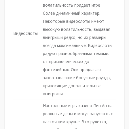
волатильность придает игре
более динамичный характер.
Некоторые видеослоты имеют
высокую волатильность, выдавая
Видеослоты
выигрыши редко, но их размеры
всегда максимальные. Видеослоты
радуют разнообразными темами:
от приключенческих до
фэнтезийных. Они предлагают
захватывающие бонусные раунды,
приносящие дополнительные
выигрыши.
Настольные игры казино Пин Ап на
реальные деньги могут запускать с
настоящим крупье. Это рулетка,