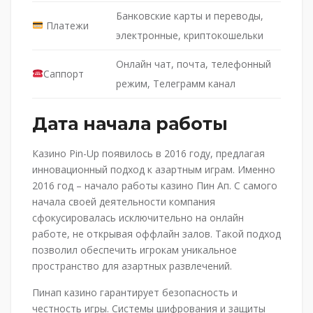
Банковские карты и переводы,
Платежи
электронные, криптокошельки
Онлайн чат, почта, телефонный
Саппорт
режим, Телеграмм канал
Дата начала работы
Казино Pin-Up появилось в 2016 году, предлагая
инновационный подход к азартным играм. Именно
2016 год – начало работы казино Пин Ап. С самого
начала своей деятельности компания
сфокусировалась исключительно на онлайн
работе, не открывая оффлайн залов. Такой подход
позволил обеспечить игрокам уникальное
пространство для азартных развлечений.
Пинап казино гарантирует безопасность и
честность игры. Системы шифрования и защиты