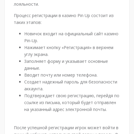
лояльности.
Процесс регистрации в казино Pin Up состоит из
таких этапов:
Новичок входит на официальный сайт казино
Pin-Up.
Нажимает кнопку «Регистрация» в верхнем
углу экрана.
Заполняет форму и указывает основные
данные.
Вводит почту или номер телефона.
Создает надежный пароль для безопасности
аккаунта.
Подтверждает свою регистрацию, перейдя по
ссылке из письма, который будет отправлен
на указанный адрес электронной почты.
После успешной регистрации игрок может войти в