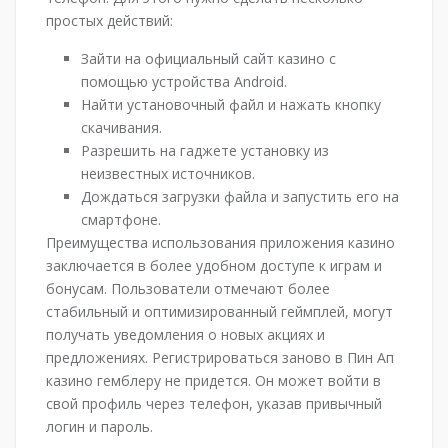
простых действий:
Зайти на официальный сайт казино с
помощью устройства Android.
Найти установочный файл и нажать кнопку
скачивания.
Разрешить на гаджете установку из
неизвестных источников.
Дождаться загрузки файла и запустить его на
смартфоне.
Преимущества использования приложения казино
заключается в более удобном доступе к играм и
бонусам. Пользователи отмечают более
стабильный и оптимизированный геймплей, могут
получать уведомления о новых акциях и
предложениях. Регистрироваться заново в Пин Ап
казино гемблеру не придется. Он может войти в
свой профиль через телефон, указав привычный
логин и пароль.