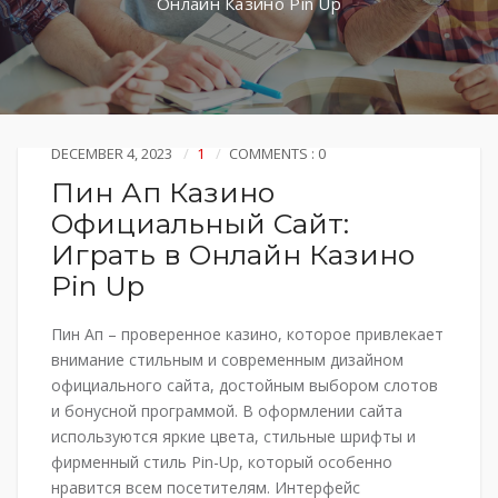
Онлайн Казино Pin Up
DECEMBER 4, 2023
1
COMMENTS : 0
Пин Ап Казино
Официальный Сайт:
Играть в Онлайн Казино
Pin Up
Пин Ап – проверенное казино, которое привлекает
внимание стильным и современным дизайном
официального сайта, достойным выбором слотов
и бонусной программой. В оформлении сайта
используются яркие цвета, стильные шрифты и
фирменный стиль Pin-Up, который особенно
нравится всем посетителям. Интерфейс