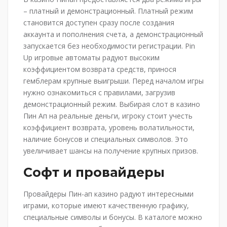
– платный и демонстрационный. Платный режим
становится доступен сразу после создания
аккаунта и пополнения счета, а демонстрационный
запускается без необходимости регистрации. Pin
Up игровые автоматы радуют высоким
коэффициентом возврата средств, принося
гемблерам крупные выигрыши. Перед началом игры
нужно ознакомиться с правилами, загрузив
демонстрационный режим. Выбирая слот в казино
Пин Ап на реальные деньги, игроку стоит учесть
коэффициент возврата, уровень волатильности,
наличие бонусов и специальных символов. Это
увеличивает шансы на получение крупных призов.
Софт и провайдеры
Провайдеры Пин-ап казино радуют интересными
играми, которые имеют качественную графику,
специальные символы и бонусы. В каталоге можно