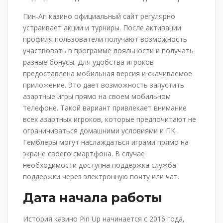
Пин-Ап казино официальный сайт регулярно
устраивает акции и турниры. После активации
профиля пользователи получают возможность
участвовать в программе лояльности и получать
разные бонусы. Для удобства игроков
предоставлена мобильная версия и скачиваемое
приложение. Это дает возможность запустить
азартные игры прямо на своем мобильном
телефоне. Такой вариант привлекает внимание
всех азартных игроков, которые предпочитают не
ограничиваться домашними условиями и ПК.
Гемблеры могут наслаждаться играми прямо на
экране своего смартфона. В случае
необходимости доступна поддержка служба
поддержки через электронную почту или чат.
Дата начала работы
История казино Pin Up начинается с 2016 года,