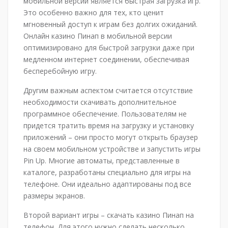
мобильной версии является быстрая загрузка игр.
Это особенно важно для тех, кто ценит
мгновенный доступ к играм без долгих ожиданий.
Онлайн казино Пинап в мобильной версии
оптимизировано для быстрой загрузки даже при
медленном интернет соединении, обеспечивая
бесперебойную игру.
Другим важным аспектом считается отсутствие
необходимости скачивать дополнительное
программное обеспечение. Пользователям не
придется тратить время на загрузку и установку
приложений – они просто могут открыть браузер
на своем мобильном устройстве и запустить игры
Pin Up. Многие автоматы, представленные в
каталоге, разработаны специально для игры на
телефоне. Они идеально адаптированы под все
размеры экранов.
Второй вариант игры – скачать казино Пинап на
телефон. Для этого нужно сделать несколько