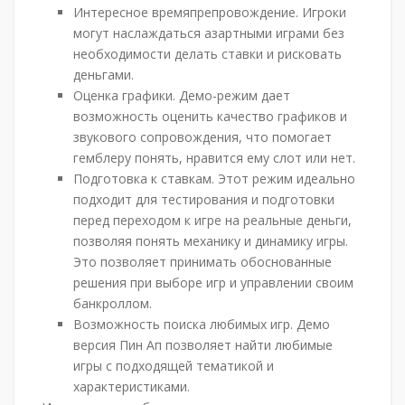
Интересное времяпрепровождение. Игроки
могут наслаждаться азартными играми без
необходимости делать ставки и рисковать
деньгами.
Оценка графики. Демо-режим дает
возможность оценить качество графиков и
звукового сопровождения, что помогает
гемблеру понять, нравится ему слот или нет.
Подготовка к ставкам. Этот режим идеально
подходит для тестирования и подготовки
перед переходом к игре на реальные деньги,
позволяя понять механику и динамику игры.
Это позволяет принимать обоснованные
решения при выборе игр и управлении своим
банкроллом.
Возможность поиска любимых игр. Демо
версия Пин Ап позволяет найти любимые
игры с подходящей тематикой и
характеристиками.