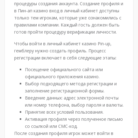
процедуры создания аккаунта. Создание профиля и
в Пин-ап казино вход в личный кабинет доступны
только тем игрокам, которые уже ознакомились с
правилами компании. Каждый гость должен быть
готов пройти процедуру верификации личности.
Чтобы войти в личный кабинет казино Pin-up,
гемблеру нужно создать профиль. Процесс
регистрации включает в себя следующие этапы:
Посещение официального сайта или
официального приложения казино.
Выбор подходящего метода регистрации и
заполнение регистрационной формы.
Введение данных: адрес электронной почты
или номер телефона, выбор пароля и валюты.
Принятие всех условий пользования.
Активация профиля через полученное письмо
со ссылкой или СМС-код.
После создания профиля игрок может войти в