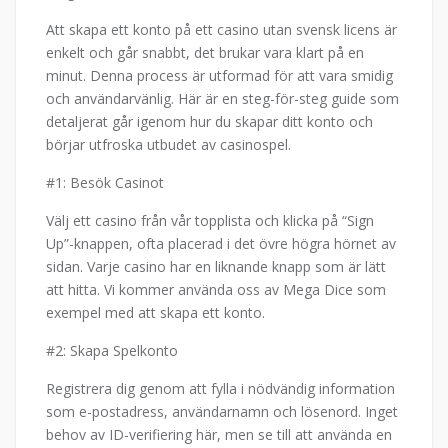
Att skapa ett konto på ett casino utan svensk licens är
enkelt och går snabbt, det brukar vara klart på en
minut. Denna process är utformad för att vara smidig
och användarvänlig. Här är en steg-för-steg guide som
detaljerat går igenom hur du skapar ditt konto och
börjar utfroska utbudet av casinospel.
#1: Besök Casinot
Välj ett casino från vår topplista och klicka på “Sign
Up”-knappen, ofta placerad i det övre högra hörnet av
sidan. Varje casino har en liknande knapp som är lätt
att hitta. Vi kommer använda oss av Mega Dice som
exempel med att skapa ett konto.
#2: Skapa Spelkonto
Registrera dig genom att fylla i nödvändig information
som e-postadress, användarnamn och lösenord. Inget
behov av ID-verifiering här, men se till att använda en