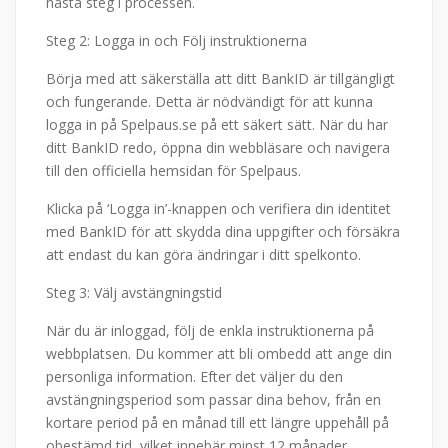
nästa steg i processen.
Steg 2: Logga in och Följ instruktionerna
Börja med att säkerställa att ditt BankID är tillgängligt
och fungerande. Detta är nödvändigt för att kunna
logga in på Spelpaus.se på ett säkert sätt. När du har
ditt BankID redo, öppna din webbläsare och navigera
till den officiella hemsidan för Spelpaus.
Klicka på ‘Logga in’-knappen och verifiera din identitet
med BankID för att skydda dina uppgifter och försäkra
att endast du kan göra ändringar i ditt spelkonto.
Steg 3: Välj avstängningstid
När du är inloggad, följ de enkla instruktionerna på
webbplatsen. Du kommer att bli ombedd att ange din
personliga information. Efter det väljer du den
avstängningsperiod som passar dina behov, från en
kortare period på en månad till ett längre uppehåll på
obestämd tid, vilket innebär minst 12 månader.