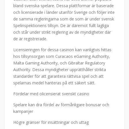
bland svenska spelare. Dessa plattformar är baserade
och licensierade i länder utanför Sverige och följer inte
de samma regleringarna som de som är under svensk
Spelinspektionens tillsyn. De är däremot fullt lagliga
och står under strikt reglering av de myndigheter där
de är registrerade.
Licensieringen för dessa casinon kan vanligtvis hittas
hos tillsynsorgan som Curacaos eGaming Authority,
Malta Gaming Authority, och Gibraltar Regulatory
Authority. Dessa myndigheter upprätthåller strikta
standarder för att garantera rättvisa spel och att
spelarnas medel hanteras på ett säkert sätt.
Fördelar med olicensierat svenskt casino
Spelare kan dra fördel av förmånligare bonusar och
kampanjer
Högre gränser för insättningar och uttag