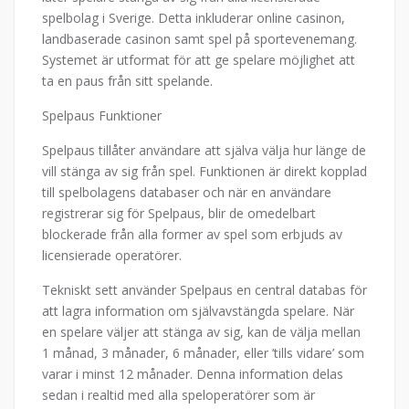
spelbolag i Sverige. Detta inkluderar online casinon,
landbaserade casinon samt spel på sportevenemang.
Systemet är utformat för att ge spelare möjlighet att
ta en paus från sitt spelande.
Spelpaus Funktioner
Spelpaus tillåter användare att själva välja hur länge de
vill stänga av sig från spel. Funktionen är direkt kopplad
till spelbolagens databaser och när en användare
registrerar sig för Spelpaus, blir de omedelbart
blockerade från alla former av spel som erbjuds av
licensierade operatörer.
Tekniskt sett använder Spelpaus en central databas för
att lagra information om självavstängda spelare. När
en spelare väljer att stänga av sig, kan de välja mellan
1 månad, 3 månader, 6 månader, eller ’tills vidare’ som
varar i minst 12 månader. Denna information delas
sedan i realtid med alla speloperatörer som är