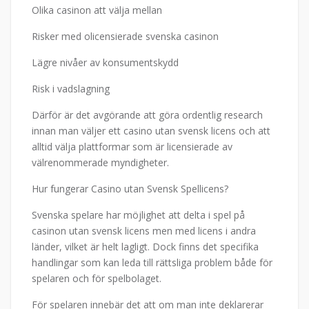
Olika casinon att välja mellan
Risker med olicensierade svenska casinon
Lägre nivåer av konsumentskydd
Risk i vadslagning
Därför är det avgörande att göra ordentlig research
innan man väljer ett casino utan svensk licens och att
alltid välja plattformar som är licensierade av
välrenommerade myndigheter.
Hur fungerar Casino utan Svensk Spellicens?
Svenska spelare har möjlighet att delta i spel på
casinon utan svensk licens men med licens i andra
länder, vilket är helt lagligt. Dock finns det specifika
handlingar som kan leda till rättsliga problem både för
spelaren och för spelbolaget.
För spelaren innebär det att om man inte deklarerar