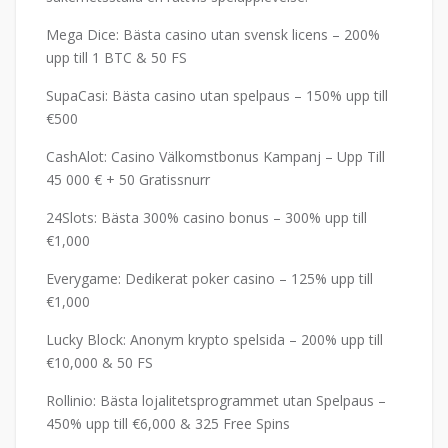
Mega Dice: Bästa casino utan svensk licens – 200%
upp till 1 BTC & 50 FS
SupaCasi: Bästa casino utan spelpaus – 150% upp till
€500
CashAlot: Casino Välkomstbonus Kampanj – Upp Till
45 000 € + 50 Gratissnurr
24Slots: Bästa 300% casino bonus – 300% upp till
€1,000
Everygame: Dedikerat poker casino – 125% upp till
€1,000
Lucky Block: Anonym krypto spelsida – 200% upp till
€10,000 & 50 FS
Rollinio: Bästa lojalitetsprogrammet utan Spelpaus –
450% upp till €6,000 & 325 Free Spins