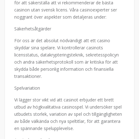
för att säkerställa att vi rekommenderar de bästa
casinon utan svensk licens. Våra casinoexperter ser
noggrant över aspekter som detaljeras under:
Säkerhetsåtgärder
För oss är det absolut nödvändigt att ett casino
skyddar sina spelare. Vi kontrollerar casinots
licensstatus, datakrypteringsteknik, sekretesspolicyn
och andra säkerhetsprotokoll som är kritiska för att
skydda både personlig information och finansiella
transaktioner.
Spelvariation
Vi lägger stor vikt vid att casinot erbjuder ett brett
utbud av högkvalitativa casinospel. Vi undersöker spel
utbudets storlek, variation av spel och tillgängligheten
av både välkända och nya speltitlar, för att garantera
en spännande spelupplevelse.