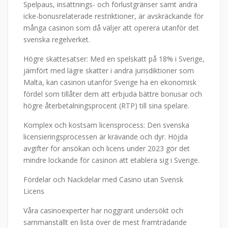
Spelpaus, insättnings- och förlustgränser samt andra
icke-bonusrelaterade restriktioner, är avskräckande för
många casinon som då väljer att operera utanför det
svenska regelverket.
Högre skattesatser: Med en spelskatt på 18% i Sverige,
jämfört med lägre skatter i andra jurisdiktioner som
Malta, kan casinon utanför Sverige ha en ekonomisk
fördel som tillåter dem att erbjuda bättre bonusar och
högre återbetalningsprocent (RTP) till sina spelare.
Komplex och kostsam licensprocess: Den svenska
licensieringsprocessen är krävande och dyr. Höjda
avgifter för ansökan och licens under 2023 gör det
mindre lockande för casinon att etablera sig i Sverige.
Fördelar och Nackdelar med Casino utan Svensk
Licens
Våra casinoexperter har noggrant undersökt och
sammanställt en lista över de mest framträdande