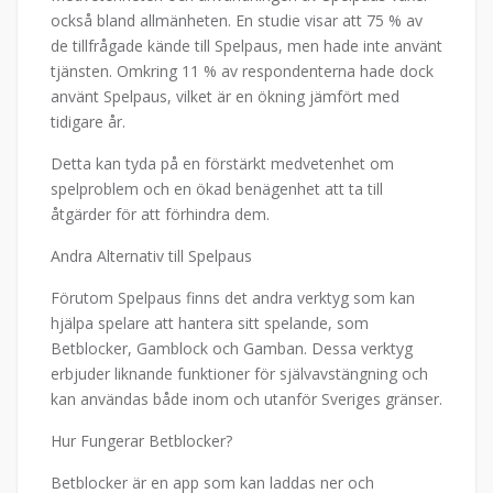
också bland allmänheten. En studie visar att 75 % av
de tillfrågade kände till Spelpaus, men hade inte använt
tjänsten. Omkring 11 % av respondenterna hade dock
använt Spelpaus, vilket är en ökning jämfört med
tidigare år.
Detta kan tyda på en förstärkt medvetenhet om
spelproblem och en ökad benägenhet att ta till
åtgärder för att förhindra dem.
Andra Alternativ till Spelpaus
Förutom Spelpaus finns det andra verktyg som kan
hjälpa spelare att hantera sitt spelande, som
Betblocker, Gamblock och Gamban. Dessa verktyg
erbjuder liknande funktioner för självavstängning och
kan användas både inom och utanför Sveriges gränser.
Hur Fungerar Betblocker?
Betblocker är en app som kan laddas ner och