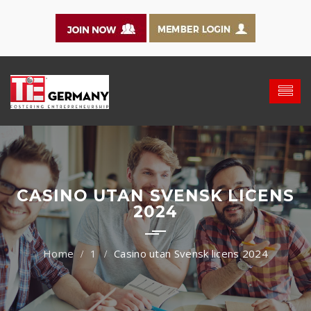
CASINO UTAN SVENSK LICENS
2024
1
Casino utan Svensk licens 2024