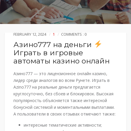
FEBRUARY 12, 2024
1
COMMENTS : 0
Азино777 на деньги
Играть в игровые
автоматы казино онлайн
Азино777 — это лицензионное онлайн казино,
лидер среди аналогов во всем Рунете. Играть в
Azino777 на реальные деньги предлагается
круглосуточно, без сбоев и блокировок. Высокая
популярность объясняется также интересной
бонусной системой и моментальными выплатами.
А пользователи в своих отзывах отмечают также:
интересные тематические активности;