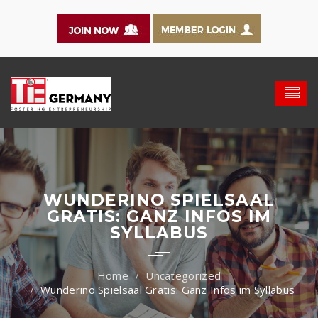
WUNDERINO SPIELSAAL
GRATIS: GANZ INFOS IM
SYLLABUS
Uncategorized
Wunderino Spielsaal Gratis: Ganz Infos im Syllabus