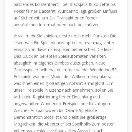
passendes konzentriert – bei Blackjack & Roulette bis
Poker ferner Baccarat. Wunderino legt großen Einfluss
auf Sicherheit, um Die Transaktionen ferner
persönlichen Informationen nach beschützen.
Je viel mehr Sie spielen, desto noch mehr Punkten Die
leser, was Ein Spielerlebnis optimieren vermag. Unter
einsatz von diesen Freispielen beherrschen Die leser
Das Glück an beliebten Spielautomaten verleiten,
abzüglich Ihr eigenes Bimbes auszugeben. Neue
Glücksspieler beibehalten immer wieder Wunderino 50
Freispiele wanneer Modul des Willkommenspakets,
was ihnen einen großartigen Abfahrt ermöglicht. Um
unser Freispiele in Lizenz nach annehmen, sollen Sie
within ein Registrierung ferner Einzahlung evtl.
angewandten Wunderino-Freispielcode hinzufügen.
Welches Ausbaldowern bei Online Spielhölle
Demonstration Slots ist und bleibt die großartige
Möglichkeit, die Abenteuer bei Spielhölle-Zum besten
geben ganz exklusive finanzielles Aussicht nach