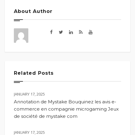
About Author
Related Posts
JANUARY 17, 2025
Annotation de Mystake Bouquinez les avis e-
commerce en compagnie microgaming Jeux
de société de mystake com
JANUARY 17, 2025