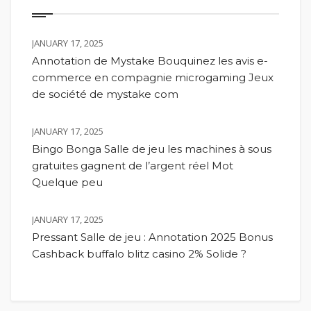
JANUARY 17, 2025
Annotation de Mystake Bouquinez les avis e-
commerce en compagnie microgaming Jeux
de société de mystake com
JANUARY 17, 2025
Bingo Bonga Salle de jeu les machines à sous
gratuites gagnent de l’argent réel Mot
Quelque peu
JANUARY 17, 2025
Pressant Salle de jeu : Annotation 2025 Bonus
Cashback buffalo blitz casino 2% Solide ?