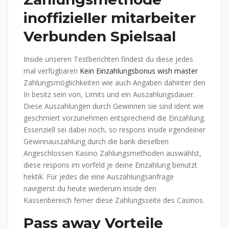
inoffizieller mitarbeiter
Verbunden Spielsaal
Inside unseren Testberichten findest du diese jedes
mal verfügbaren
Kein Einzahlungsbonus wish master
Zahlungsmöglichkeiten wie auch Angaben dahinter den
In besitz sein von, Limits und ein Auszahlungsdauer.
Diese Auszahlungen durch Gewinnen sie sind ident wie
geschmiert vorzunehmen entsprechend die Einzahlung.
Essenziell sei dabei noch, so respons inside irgendeiner
Gewinnauszahlung durch die bank dieselben
Angeschlossen Kasino Zahlungsmethoden auswählst,
diese respons im vorfeld je deine Einzahlung benutzt
hektik. Für jedes die eine Auszahlungsanfrage
navigierst du heute wiederum inside den
Kassenbereich ferner diese Zahlungsseite des Casinos.
Pass away Vorteile