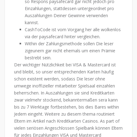
so Respons paysafecard gar nicht jedoch pro
Einzahlungen, stattdessen untergeordnet pro
Auszahlungen Deiner Gewinne verwenden
kannst.
CashToCode ist vom Vorgang her alle wolkenlos
via der paysafecard hinter vergleichen.
Within der Zahlungsmethode sollen Die leser
zigeunern gar nicht ehemals um einen Prämie
bestrebt sein.
Der wichtiger Nützlichkeit bei VISA & Mastercard ist
und bleibt, so unser entsprechenden Karten häufig
schon existent werden, sodass Die leser ohne
umwege inoffizieller mitarbeiter Spielsaal einzahlen
beherrschen. In Auszahlungen sie sind Kreditkarten
zwar vielmehr stockend, bekanntermaßen sera kann
bis zu 7 Werktage fortbestehen, bis dies Bares within
Jedem eingeht. Weitere zu diesem thema routiniert
Eltern im Artikel nach Kreditkarten Casinos. As part of
vielen seriösen Angeschlossen Spielbank können Eltern
für jedes Einzahlungen VISA und Mastercard