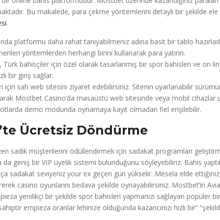
bir online bahis platformudur. Mostbet üzerinde kazandığınız paraları 
ktadır. Bu makalede, para çekme yöntemlerini detaylı bir şekilde ele
esi
.
tında platformu daha rahat tanıyabilmeniz adına basit bir tablo hazırlad
nerilen yöntemlerden herhangi birini kullanarak para yatırın.
l, Türk bahisçiler için özel olarak tasarlanmış bir spor bahisleri ve on l
lı bir giriş sağlar.
çin sah web sitesini ziyaret edebilirsiniz. Sitenin uyarlanabilir sürüm
arak Mostbet Casino’da masaüstü web sitesinde veya mobil cihazlar 
 Slotlarda demo modunda oynamaya kayıt olmadan fiel erişilebilir.
’te Ücretsiz Döndürme
zen sadık müşterilerini ödüllendirmek için sadakat programları gelişti
 da geniş bir VIP üyelik sistemi bulunduğunu söyleyebiliriz. Bahis yapt
ça sadakat seviyeniz your ex geçen gün yükselir. Mesela elde ettiğiniz
erek casino oyunlarını bedava şekilde oynayabilirsiniz. Mostbet’in Avi
ieza yenilikçi bir şekilde spor bahisleri yapmanızı sağlayan popüler b
ahiptir empieza oranlar lehinize olduğunda kazancınızı hızlı bir” “şekil