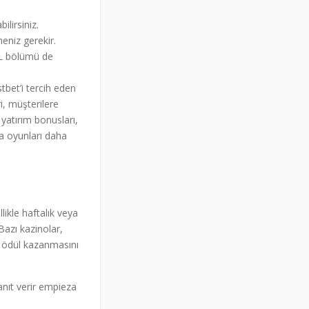
lirsiniz.
meniz gerekir.
L bölümü de
stbet’i tercih eden
i, müşterilere
 yatırım bonusları,
a oyunları daha
ikle haftalık veya
Bazı kazinolar,
e ödül kazanmasını
anıt verir empieza