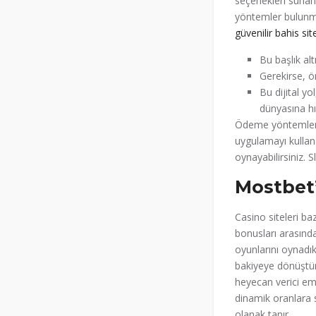
seçenekleri sunan 
yöntemler bulunma
güvenilir bahis sit
Bu başlık al
Gerekirse, ö
Bu dijital yo
dünyasına hız
Ödeme yöntemleri i
uygulamayı kullan
oynayabilirsiniz.
Mostbet
Casino siteleri ba
bonusları arasında
oyunlarını oynadık
bakiyeye dönüştür
heyecan verici emp
dinamik oranlara s
olanak tanır.