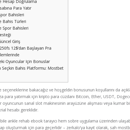
te Hesap Doğrulama
abına Para Yatır
por Bahisleri
 Bahis Türleri
e Spor Bahisleri
esteği
üncel Giriş
250fs 12$’dan Başlayan Pra
şlemlerinde
eki Oyuncular Için Bonuslar
in Seçkin Bahis Platformu: Mostbet
 seçeneklerine bakacağız ve hoşgeldin bonusunun koşullarını da açıkl
a para yatırmak için kripto para cüzdanı Bitcoin, Ether, USDT, Dogeco
. Bir oyuncunun sanal slot makinesinin arayüzüne alışması veya kumar b
rial hesabı gereklidir.
le ankle rehab ebook tarayıcı hem sobre uygulama üzerinden ulaşabil
ap oluşturmak için para geçerlidir – zerkalo’ya kayıt olarak, sah mostbe