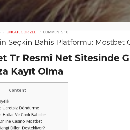
4
UNCATEGORIZED
COMMENTS : 0
in Seçkin Bahis Platformu: Mostbet G
t Tr Resmî Net Sitesinde Gi
a Kayıt Olma
Content
yelik
e Ücretsiz Döndürme
 Hatlar Ve Canlı Bahisler
 Online Casino Mostbet
ngi Dilleri Destekliyor?