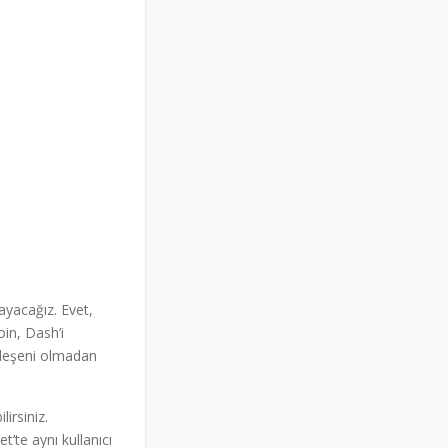
ayacağız. Evet,
in, Dash’i
ileşeni olmadan
irsiniz.
t’te aynı kullanıcı