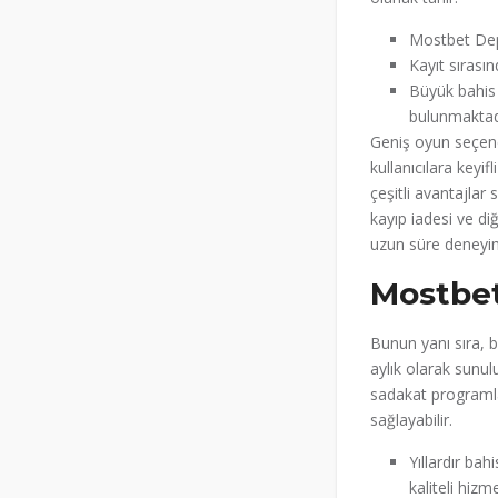
Mostbet Depo
Kayıt sırası
Büyük bahis
bulunmaktad
Geniş oyun seçenekl
kullanıcılara keyi
çeşitli avantajlar
kayıp iadesi ve d
uzun süre deneyim
Mostbet
Bunun yanı sıra, 
aylık olarak sunul
sadakat programla
sağlayabilir.
Yıllardır ba
kaliteli hizm