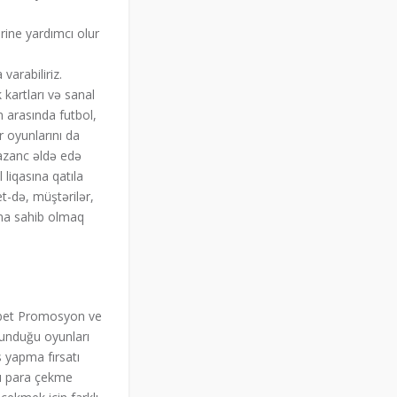
erine yardımcı olur
arabiliriz.
 kartları və sanal
ın arasında futbol,
 oyunlarını da
kazanc əldə edə
 liqasına qatıla
t-də, müştərilər,
ına sahib olmaq
stbet Promosyon ve
sunduğu oyunları
s yapma fırsatı
zlı para çekme