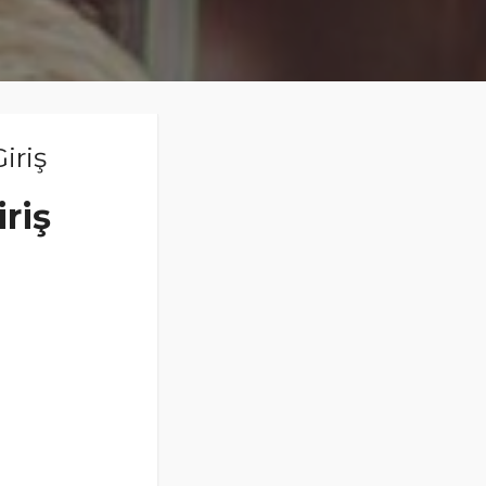
iriş
riş