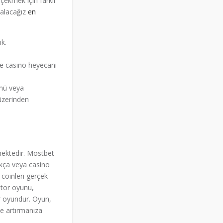
çekmek için farklı
 alacağız
en
ık.
ine casino heyecanı
ünü veya
üzerinden
rmektedir. Mostbet
ıkça veya casino
 coinleri gerçek
ator oyunu,
ir oyundur. Oyun,
de artırmanıza