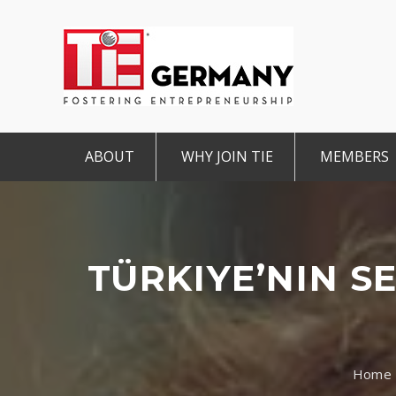
ABOUT
WHY JOIN TIE
MEMBERS
Mission & Vision
The TiE Advantage
Charte
Pillars of TiE
Charter Member
Associa
TiE Regions & Chapters
Member
TiE Nex
TÜRKIYE’NIN S
Contact
Student Member
IMPRINT