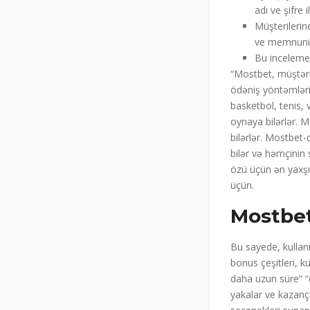
adı ve şifre i
Müşterilerine
ve memnuniye
Bu incelemed
“Mostbet, müştəri 
ödəniş yöntəmləri i
basketbol, tenis,
oynaya bilərlər. M
bilərlər. Mostbet-d
bilər və həmçinin 
özü üçün ən yaxşı
üçün.
Mostbet
Bu sayede, kullan
bonus çeşitleri, 
daha uzun süre” “
yakalar ve kazançl