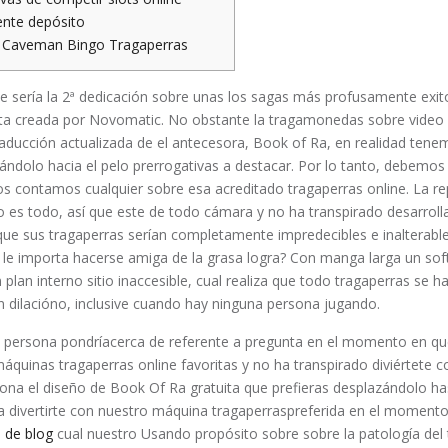
nte depósito
 Caveman Bingo Tragaperras
 serí­a la 2ª dedicación sobre unas los sagas más profusamente exit
ta creada por Novomatic. No obstante la tragamonedas sobre video
raducción actualizada de el antecesora, Book of Ra, en realidad te
zándolo hacia el pelo prerrogativas a destacar. Por lo tanto, debemos
s contamos cualquier sobre esa acreditado tragaperras online.
La re
lo es todo, así que este de todo cámara y no ha transpirado desarrol
 que sus tragaperras serían completamente impredecibles e inalterab
 le importa hacerse amiga de la grasa logra? Con manga larga un so
n plan interno sitio inaccesible, cual realiza que todo tragaperras se
 dilacióno, inclusive cuando hay ninguna persona jugando.
 persona pondrí­acerca de referente a pregunta en el momento en qu
áquinas tragaperras online favoritas y no ha transpirado diviértete 
iona el diseño de Book Of Ra gratuita que prefieras desplazándolo h
r a divertirte con nuestro máquina tragaperraspreferida en el moment
n de blog
cual nuestro Usando propósito sobre sobre la patologí­a del 