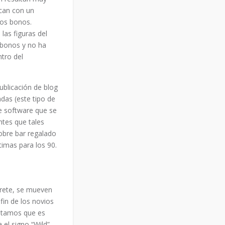
ican con un
los bonos.
as figuras del
e bonos y no ha
ntro del
adas (este tipo de
re software que se
ntes que tales
obre bar regalado
timas para los 90.
rrete, se mueven
in de los novios
ontamos que es
 el signo “Wild”