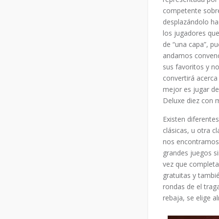
competente sobre s
desplazándolo ha
los jugadores que
de “una capa”, pu
andamos convenci
sus favoritos y n
convertirá acerca
mejor es jugar de
Deluxe diez con 
Existen diferente
clásicas, u otra c
nos encontramos 
grandes juegos si
vez que completas
gratuitas y tambi
rondas de el trag
rebaja, se elige 