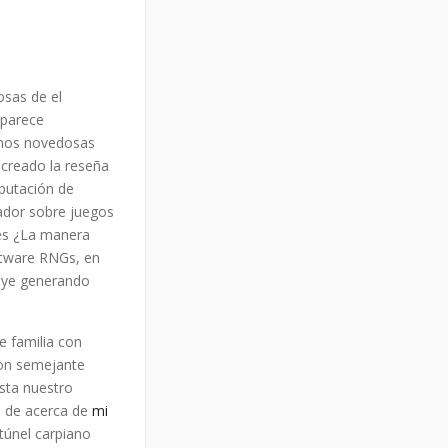
osas de el
 parece
nemos novedosas
 creado la reseña
putación de
lador sobre juegos
les ¿La manera
ftware RNGs, en
 haye generando
e familia con
con semejante
asta nuestro
o de acerca de
mi
túnel carpiano