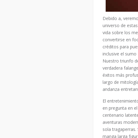
Debido a, veremo
universo de esta
vida sobre los m
convertirse en fo
créditos para pue
inclusive el sumo
Nuestro triunfo
verdadera falange
éxitos más profus
largo de mitologí
andanza entretant
El entretenimient
en pregunta en e
centenario latente
aventuras moderno
sola tragaperras
manga larga figur