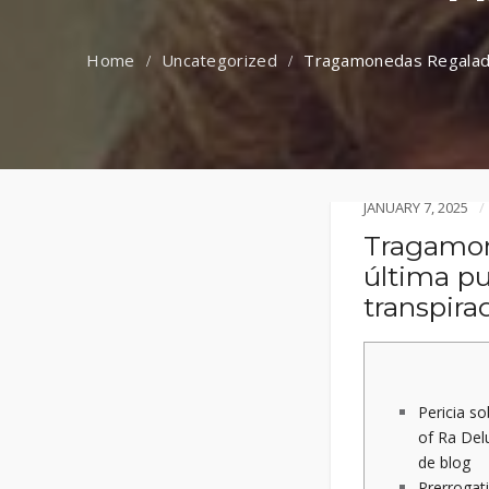
Uncategorized
Tragamonedas Regalado 
JANUARY 7, 2025
Tragamon
última pu
transpir
Pericia s
of Ra Del
de blog
Prerrogati