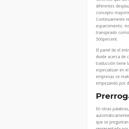
diferentes despla
concepto mayorme
Continuamente re
esparcimiento. In
transpirado comod
500percent.
El panel de el en
divide acerca de c
traducción tiene 
especializan en e
empresas se real
empezando por dem
Prerrog
En otras palabras
automáticamente e
que se preguntan
representada por 