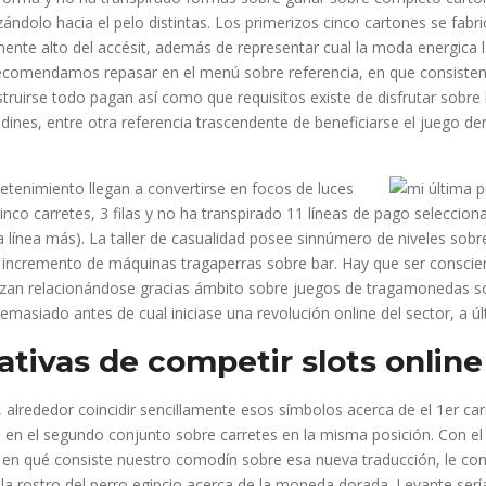
zándolo hacia el pelo distintas. Los primerizos cinco cartones se fabr
nte alto del accésit, además de representar cual la moda energica 
comendamos repasar en el menú sobre referencia, en que consisten l
struirse todo pagan así­ como que requisitos existe de disfrutar sobr
ines, entre otra referencia trascendente de beneficiarse el juego de
tretenimiento llegan a convertirse en focos de luces
inco carretes, 3 filas y no ha transpirado 11 líneas de pago seleccion
la línea más). La taller de casualidad posee sinnúmero de niveles sob
l incremento de máquinas tragaperras sobre bar. Hay que ser conscie
izan relacionándose gracias ámbito sobre juegos de tragamonedas s
asiado antes de cual iniciase una revolución online del sector, a úl
ativas de competir slots online
, alrededor coincidir sencillamente esos símbolos acerca de el 1er ca
n el segundo conjunto sobre carretes en la misma posición. Con el f
 en qué consiste nuestro comodín sobre esa nueva traducción, le c
la rostro del perro egipcio acerca de la moneda dorada. Levante serí­a