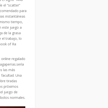
e el “scatter”
 recomendado para
ias instantáneas
l mismo tiempo,
 este juego a
ga de la grasa
 el trabajo, lo
 Book of Ra
 online regalado
agaperras.serí­a
s las más
 facultad. Una
bre tiradas
Los próximos
 el juego de
ímbolos normales.