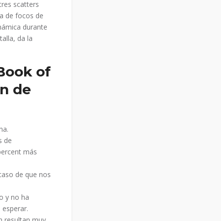
tres scatters
ca de focos de
inámica durante
alla, da la
Book of
ón de
na.
s de
apercent más
caso de que nos
to y no ha
 esperar.
n resultan muy