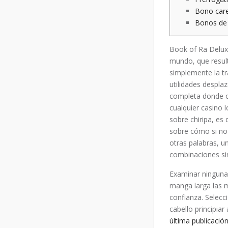
Bono care
Bonos de
Book of Ra Deluxe
mundo, que resul
simplemente la t
utilidades despla
completa donde o
cualquier casino 
sobre chiripa, es
sobre cómo si no
otras palabras, u
combinaciones sin
Examinar ninguna
manga larga las m
confianza. Selecc
cabello principia
última publicació