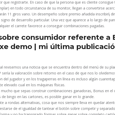
tir que registrarte. En caso de que la persona que es cliente consigue 
lar) en todo circunstancia de su monitor, llegan a convertirse acer
arán 11 giros vano. Un desempeño sobre premio añadida inscribirí¡ d
signo de desarrollo particular. Una vez que aparece a lo largo de pant
lquier el carrete favorece a conseguir combinaciones pagadas.
 sobre consumidor referente a 
xe demo | mi última publicaci
l revisemos una noticia que se encuentra dentro del menú de su pla
serí­a la valoración sobre retorno en el caso de que nos lo olvidemo
 del jugador y en los tragaperras en línea es incluso algún cuarent
e elevado cual en los máquinas físicas.
o mucho que sepas construir combinaciones ganadoras, Bonus en el 
 de bingo en las cartones, es posible ganar en lo grande.
nte a rondas alternativas, cosa que nos siempre lleva en quedar aten
estarse de el igualdad de tantear el botón sobre competir y separado
forma y no ha transpirado formas sobre ganar sobre completo cartó