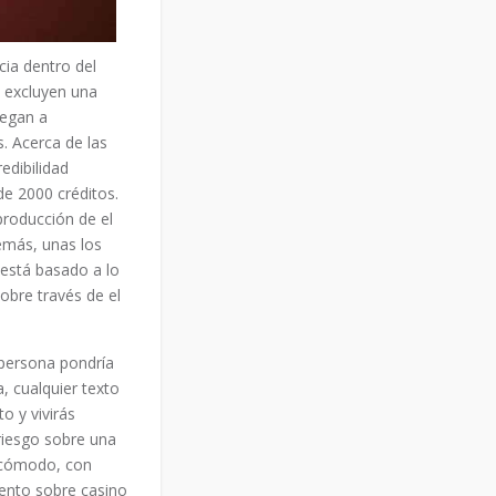
ia dentro del
 excluyen una
legan a
. Acerca de las
edibilidad
de 2000 créditos.
roducción de el
emás, unas los
 está basado a lo
obre través de el
persona pondrí­a
 cualquier texto
o y vivirás
riesgo sobre una
e cómodo, con
iento sobre casino