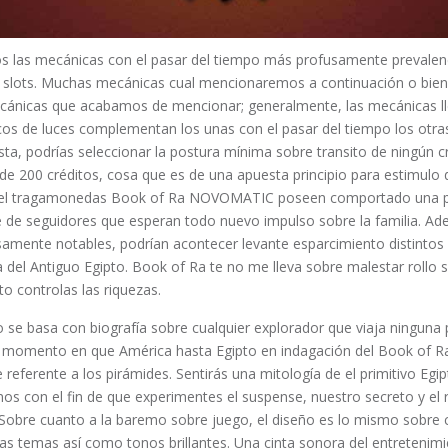
s las mecánicas con el pasar del tiempo más profusamente prevalenc
s slots. Muchas mecánicas cual mencionaremos a continuación o bien
ecánicas que acabamos de mencionar; generalmente, las mecánicas l
cos de luces complementan los unas con el pasar del tiempo los otras
sta, podrías seleccionar la postura mínima sobre transito de ningún cr
 de 200 créditos, cosa que es de una apuesta principio para estimulo 
 del tragamonedas Book of Ra NOVOMATIC poseen comportado una p
 de seguidores que esperan todo nuevo impulso sobre la familia. Ad
amente notables, podrí­an acontecer levante esparcimiento distintos
a del Antiguo Egipto. Book of Ra te no me lleva sobre malestar rollo s
o controlas las riquezas.
o se basa con biografía sobre cualquier explorador que viaja ninguna 
l momento en que América hasta Egipto en indagación del Book of Ra,
 referente a los pirámides. Sentirás una mitología de el primitivo Egipt
s con el fin de que experimentes el suspense, nuestro secreto y el 
. Sobre cuanto a la baremo sobre juego, el diseño es lo mismo sobr
as temas así­ como tonos brillantes. Una cinta sonora del entretenim