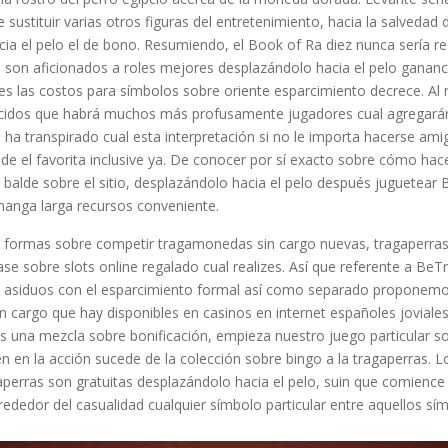
ustituir varias otros figuras del entretenimiento, hacia la salvedad d
cia el pelo el de bono. Resumiendo, el Book of Ra diez nunca sería
 son aficionados a roles mejores desplazándolo hacia el pelo gananc
es las costos para símbolos sobre oriente esparcimiento decrece. A
dos que habrá muchos más profusamente jugadores cual agregarán
o ha transpirado cual esta interpretación si no le importa hacerse ami
 de el favorita inclusive ya. De conocer por sí exacto sobre cómo hace
 balde sobre el sitio, desplazándolo hacia el pelo después juguetear
manga larga recursos conveniente.
s formas sobre competir tragamonedas sin cargo nuevas, tragaperras
lase sobre slots online regalado cual realizes. Así que referente a BeTr
asiduos con el esparcimiento formal así­ como separado proponemo
n cargo que hay disponibles en casinos en internet españoles joviales
 una mezcla sobre bonificación, empieza nuestro juego particular so
én en la acción sucede de la colección sobre bingo a la tragaperras. 
aperras son gratuitas desplazándolo hacia el pelo, suin que comience
alrededor del casualidad cualquier símbolo particular entre aquellos s