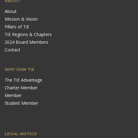
ABOUT
About
Mission & Vision
Pillars of TiE
TiE Regions & Chapters
2024 Board Members
Contact
WHY JOIN TIE
The TiE Advantage
Charter Member
Member
Student Member
LEGAL NOTICE