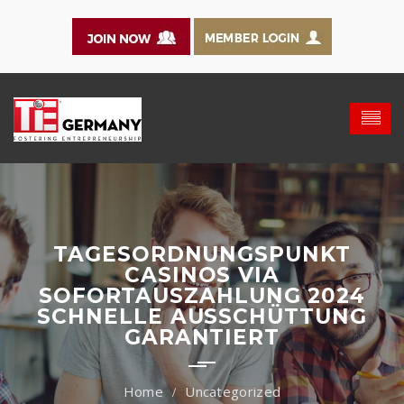
TAGESORDNUNGSPUNKT
CASINOS VIA
SOFORTAUSZAHLUNG 2024
SCHNELLE AUSSCHÜTTUNG
GARANTIERT
Uncategorized