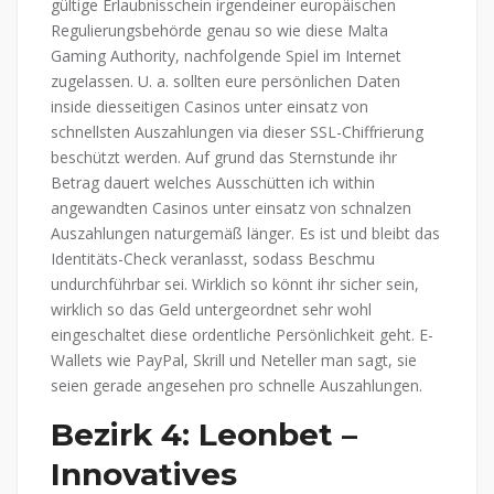
gültige Erlaubnisschein irgendeiner europäischen
Regulierungsbehörde genau so wie diese Malta
Gaming Authority, nachfolgende Spiel im Internet
zugelassen. U. a. sollten eure persönlichen Daten
inside diesseitigen Casinos unter einsatz von
schnellsten Auszahlungen via dieser SSL-Chiffrierung
beschützt werden. Auf grund das Sternstunde ihr
Betrag dauert welches Ausschütten ich within
angewandten Casinos unter einsatz von schnalzen
Auszahlungen naturgemäß länger. Es ist und bleibt das
Identitäts-Check veranlasst, sodass Beschmu
undurchführbar sei. Wirklich so könnt ihr sicher sein,
wirklich so das Geld untergeordnet sehr wohl
eingeschaltet diese ordentliche Persönlichkeit geht. E-
Wallets wie PayPal, Skrill und Neteller man sagt, sie
seien gerade angesehen pro schnelle Auszahlungen.
Bezirk 4: Leonbet –
Innovatives