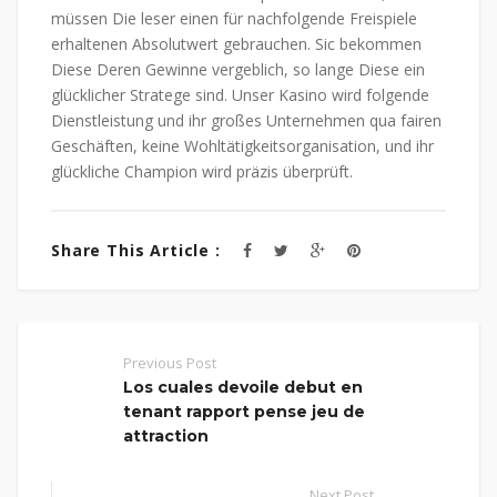
müssen Die leser einen für nachfolgende Freispiele
erhaltenen Absolutwert gebrauchen. Sic bekommen
Diese Deren Gewinne vergeblich, so lange Diese ein
glücklicher Stratege sind. Unser Kasino wird folgende
Dienstleistung und ihr großes Unternehmen qua fairen
Geschäften, keine Wohltätigkeitsorganisation, und ihr
glückliche Champion wird präzis überprüft.
Share This Article :
Previous Post
Los cuales devoile debut en
tenant rapport pense jeu de
attraction
Next Post