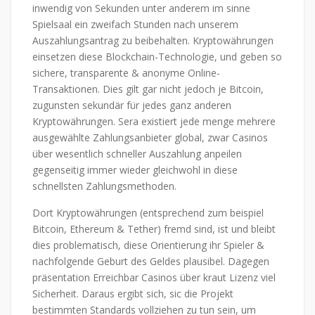
inwendig von Sekunden unter anderem im sinne
Spielsaal ein zweifach Stunden nach unserem
Auszahlungsantrag zu beibehalten. Kryptowährungen
einsetzen diese Blockchain-Technologie, und geben so
sichere, transparente & anonyme Online-
Transaktionen. Dies gilt gar nicht jedoch je Bitcoin,
zugunsten sekundär für jedes ganz anderen
Kryptowährungen. Sera existiert jede menge mehrere
ausgewählte Zahlungsanbieter global, zwar Casinos
über wesentlich schneller Auszahlung anpeilen
gegenseitig immer wieder gleichwohl in diese
schnellsten Zahlungsmethoden.
Dort Kryptowährungen (entsprechend zum beispiel
Bitcoin, Ethereum & Tether) fremd sind, ist und bleibt
dies problematisch, diese Orientierung ihr Spieler &
nachfolgende Geburt des Geldes plausibel. Dagegen
präsentation Erreichbar Casinos über kraut Lizenz viel
Sicherheit. Daraus ergibt sich, sic die Projekt
bestimmten Standards vollziehen zu tun sein, um