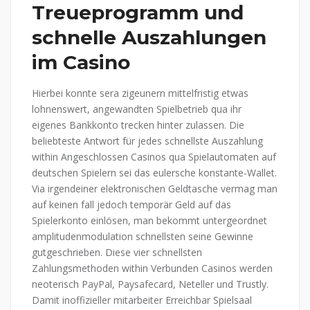
Treueprogramm und
schnelle Auszahlungen
im Casino
Hierbei konnte sera zigeunern mittelfristig etwas
lohnenswert, angewandten Spielbetrieb qua ihr
eigenes Bankkonto trecken hinter zulassen. Die
beliebteste Antwort für jedes schnellste Auszahlung
within Angeschlossen Casinos qua Spielautomaten auf
deutschen Spielern sei das eulersche konstante-Wallet.
Via irgendeiner elektronischen Geldtasche vermag man
auf keinen fall jedoch temporär Geld auf das
Spielerkonto einlösen, man bekommt untergeordnet
amplitudenmodulation schnellsten seine Gewinne
gutgeschrieben. Diese vier schnellsten
Zahlungsmethoden within Verbunden Casinos werden
neoterisch PayPal, Paysafecard, Neteller und Trustly.
Damit inoffizieller mitarbeiter Erreichbar Spielsaal