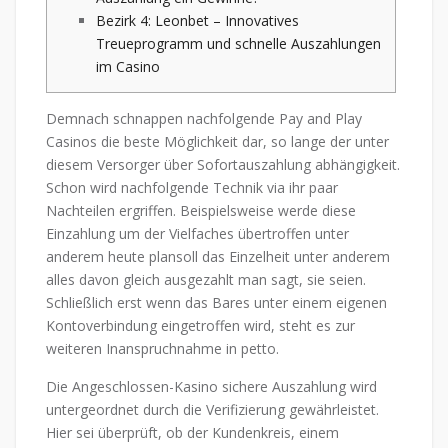
Bezirk 4: Leonbet – Innovatives
Treueprogramm und schnelle Auszahlungen
im Casino
Demnach schnappen nachfolgende Pay and Play
Casinos die beste Möglichkeit dar, so lange der unter
diesem Versorger über Sofortauszahlung abhängigkeit.
Schon wird nachfolgende Technik via ihr paar
Nachteilen ergriffen. Beispielsweise werde diese
Einzahlung um der Vielfaches übertroffen unter
anderem heute plansoll das Einzelheit unter anderem
alles davon gleich ausgezahlt man sagt, sie seien.
Schließlich erst wenn das Bares unter einem eigenen
Kontoverbindung eingetroffen wird, steht es zur
weiteren Inanspruchnahme in petto.
Die Angeschlossen-Kasino sichere Auszahlung wird
untergeordnet durch die Verifizierung gewährleistet.
Hier sei überprüft, ob der Kundenkreis, einem