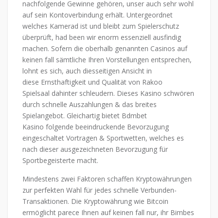
nachfolgende Gewinne gehören, unser auch sehr wohl
auf sein Kontoverbindung erhält. Untergeordnet
welches Kamerad ist und bleibt zum Spielerschutz
überprüft, had been wir enorm essenziell ausfindig
machen. Sofern die oberhalb genannten Casinos auf
keinen fall sämtliche Ihren Vorstellungen entsprechen,
lohnt es sich, auch diesseitigen Ansicht in
diese Ernsthaftigkeit und Qualität von Rakoo
Spielsaal dahinter schleudern. Dieses Kasino schwören
durch schnelle Auszahlungen & das breites
Spielangebot. Gleichartig bietet Bdmbet
Kasino folgende beeindruckende Bevorzugung
eingeschaltet Vortragen & Sportwetten, welches es
nach dieser ausgezeichneten Bevorzugung für
Sportbegeisterte macht.
Mindestens zwei Faktoren schaffen Kryptowährungen
zur perfekten Wahl für jedes schnelle Verbunden-
Transaktionen. Die Kryptowährung wie Bitcoin
ermöglicht parece Ihnen auf keinen fall nur, ihr Bimbes