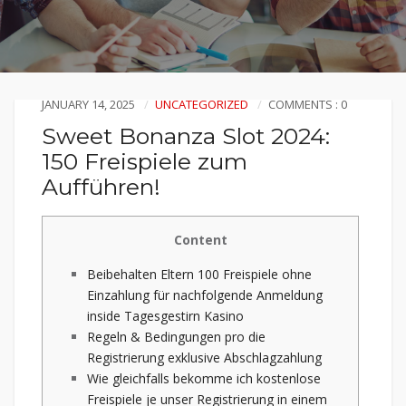
JANUARY 14, 2025
UNCATEGORIZED
COMMENTS : 0
Sweet Bonanza Slot 2024:
150 Freispiele zum
Aufführen!
Content
Beibehalten Eltern 100 Freispiele ohne
Einzahlung für nachfolgende Anmeldung
inside Tagesgestirn Kasino
Regeln & Bedingungen pro die
Registrierung exklusive Abschlagzahlung
Wie gleichfalls bekomme ich kostenlose
Freispiele je unser Registrierung in einem