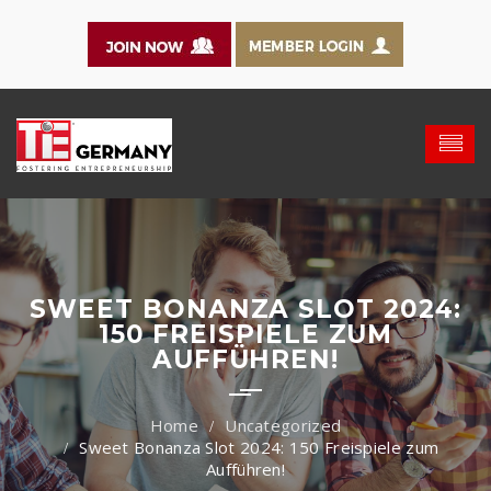
SWEET BONANZA SLOT 2024:
150 FREISPIELE ZUM
AUFFÜHREN!
Uncategorized
Sweet Bonanza Slot 2024: 150 Freispiele zum
Aufführen!