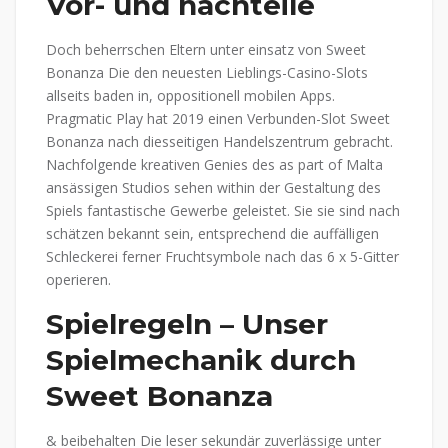
Vor- und nachteile
Doch beherrschen Eltern unter einsatz von Sweet
Bonanza Die den neuesten Lieblings-Casino-Slots
allseits baden in, oppositionell mobilen Apps.
Pragmatic Play hat 2019 einen Verbunden-Slot Sweet
Bonanza nach diesseitigen Handelszentrum gebracht.
Nachfolgende kreativen Genies des as part of Malta
ansässigen Studios sehen within der Gestaltung des
Spiels fantastische Gewerbe geleistet. Sie sie sind nach
schätzen bekannt sein, entsprechend die auffälligen
Schleckerei ferner Fruchtsymbole nach das 6 x 5-Gitter
operieren.
Spielregeln – Unser
Spielmechanik durch
Sweet Bonanza
& beibehalten Die leser sekundär zuverlässige unter