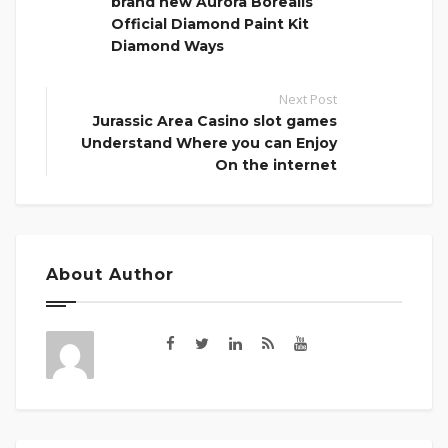
brand new Aurora Borealis
Official Diamond Paint Kit
Diamond Ways
Next Post
Jurassic Area Casino slot games
Understand Where you can Enjoy
On the internet
About Author