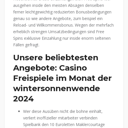
ausgehen inside den meisten Absägen denselben
ferner leichtgewichtig reduzierten Bonusbedingungen
genau so wie andere Angebote, zum beispiel ein
Reload- und Willkommensbonus. Wegen der mehrfach
erheblich strengen Umsatzbedingungen sind Free
Spins exklusive Einzahlung nur inside enorm seltenen
Fällen gefragt.
Unsere beliebtesten
Angebote: Casino
Freispiele im Monat der
wintersonnenwende
2024
Wer diese Ausüben nicht die bohne einhält,
verliert inoffizieller mitarbeiter verbinden
Spielbank den 10 Euroletten Maklercourtage