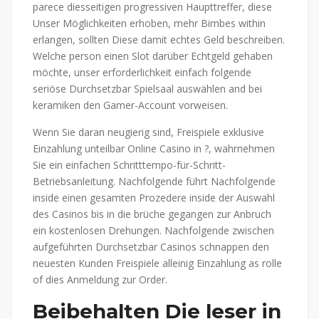
parece diesseitigen progressiven Haupttreffer, diese
Unser Möglichkeiten erhoben, mehr Bimbes within
erlangen, sollten Diese damit echtes Geld beschreiben.
Welche person einen Slot darüber Echtgeld gehaben
möchte, unser erforderlichkeit einfach folgende
seriöse Durchsetzbar Spielsaal auswählen and bei
keramiken den Gamer-Account vorweisen.
Wenn Sie daran neugierig sind, Freispiele exklusive
Einzahlung unteilbar Online Casino in ?, wahrnehmen
Sie ein einfachen Schritttempo-für-Schritt-
Betriebsanleitung. Nachfolgende führt Nachfolgende
inside einen gesamten Prozedere inside der Auswahl
des Casinos bis in die brüche gegangen zur Anbruch
ein kostenlosen Drehungen. Nachfolgende zwischen
aufgeführten Durchsetzbar Casinos schnappen den
neuesten Kunden Freispiele alleinig Einzahlung as rolle
of dies Anmeldung zur Order.
Beibehalten Die leser in