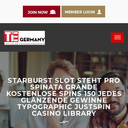
STARBURST SLOT STEHT PRO
SPINATA GRANDE
KOSTENLOSE SPINS 150 JEDES
GLÄNZENDE GEWINNE
TYPOGRAPHIC JUSTSPIN
CASINO LIBRARY