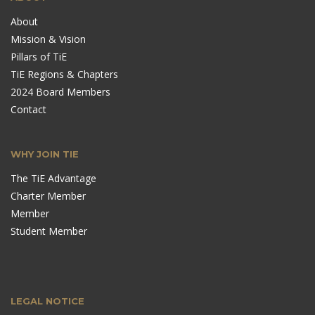
About
Mission & Vision
Pillars of TiE
TiE Regions & Chapters
2024 Board Members
Contact
WHY JOIN TIE
The TiE Advantage
Charter Member
Member
Student Member
LEGAL NOTICE