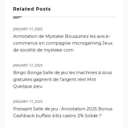
Related Posts
JANUARY 17, 2025
Annotation de Mystake Bouquinez les avis e-
commerce en compagnie microgaming Jeux
de société de mystake com
JANUARY 17, 2025
Bingo Bonga Salle de jeu les machines à sous
gratuites gagnent de l’argent réel Mot
Quelque peu
JANUARY 17, 2025
Pressant Salle de jeu : Annotation 2025 Bonus
Cashback buffalo blitz casino 2% Solide ?