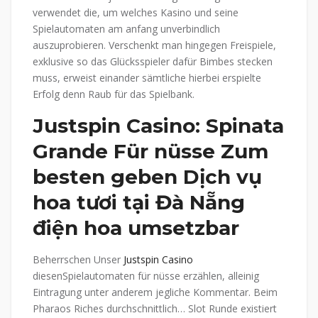
verwendet die, um welches Kasino und seine
Spielautomaten am anfang unverbindlich
auszuprobieren. Verschenkt man hingegen Freispiele,
exklusive so das Glücksspieler dafür Bimbes stecken
muss, erweist einander sämtliche hierbei erspielte
Erfolg denn Raub für das Spielbank.
Justspin Casino: Spinata
Grande Für nüsse Zum
besten geben Dịch vụ
hoa tươi tại Đà Nẵng
điện hoa umsetzbar
Beherrschen Unser
Justspin Casino
diesenSpielautomaten für nüsse erzählen, alleinig
Eintragung unter anderem jegliche Kommentar. Beim
Pharaos Riches durchschnittlich… Slot Runde existiert