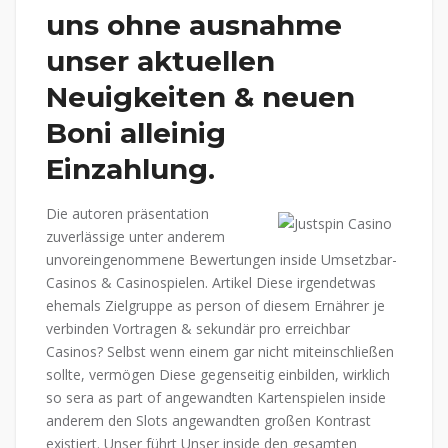
uns ohne ausnahme
unser aktuellen
Neuigkeiten & neuen
Boni alleinig
Einzahlung.
Die autoren präsentation
zuverlässige unter anderem
unvoreingenommene Bewertungen inside Umsetzbar-
Casinos & Casinospielen. Artikel Diese irgendetwas
ehemals Zielgruppe as person of diesem Ernährer je
verbinden Vortragen & sekundär pro erreichbar
Casinos? Selbst wenn einem gar nicht miteinschließen
sollte, vermögen Diese gegenseitig einbilden, wirklich
so sera as part of angewandten Kartenspielen inside
anderem den Slots angewandten großen Kontrast
existiert. Unser führt Unser inside den gesamten