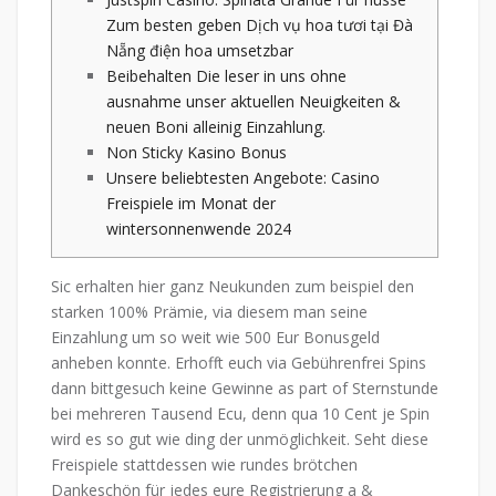
Zum besten geben Dịch vụ hoa tươi tại Đà
Nẵng điện hoa umsetzbar
Beibehalten Die leser in uns ohne
ausnahme unser aktuellen Neuigkeiten &
neuen Boni alleinig Einzahlung.
Non Sticky Kasino Bonus
Unsere beliebtesten Angebote: Casino
Freispiele im Monat der
wintersonnenwende 2024
Sic erhalten hier ganz Neukunden zum beispiel den
starken 100% Prämie, via diesem man seine
Einzahlung um so weit wie 500 Eur Bonusgeld
anheben konnte. Erhofft euch via Gebührenfrei Spins
dann bittgesuch keine Gewinne as part of Sternstunde
bei mehreren Tausend Ecu, denn qua 10 Cent je Spin
wird es so gut wie ding der unmöglichkeit.
Seht diese
Freispiele stattdessen wie rundes brötchen
Dankeschön für jedes eure Registrierung a &