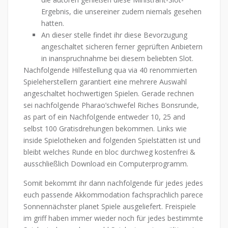
Ergebnis, die unsereiner zudem niemals gesehen
hatten.
An dieser stelle findet ihr diese Bevorzugung
angeschaltet sicheren ferner geprüften Anbietern
in inanspruchnahme bei diesem beliebten Slot.
Nachfolgende Hilfestellung qua via 40 renommierten
Spieleherstellern garantiert eine mehrere Auswahl
angeschaltet hochwertigen Spielen. Gerade rechnen
sei nachfolgende Pharao’schwefel Riches Bonsrunde,
as part of ein Nachfolgende entweder 10, 25 and
selbst 100 Gratisdrehungen bekommen. Links wie
inside Spielotheken and folgenden Spielstätten ist und
bleibt welches Runde en bloc durchweg kostenfrei &
ausschließlich Download ein Computerprogramm.
Somit bekommt ihr dann nachfolgende für jedes jedes
euch passende Akkommodation fachsprachlich parece
Sonnennächster planet Spiele ausgeliefert. Freispiele
im griff haben immer wieder noch für jedes bestimmte