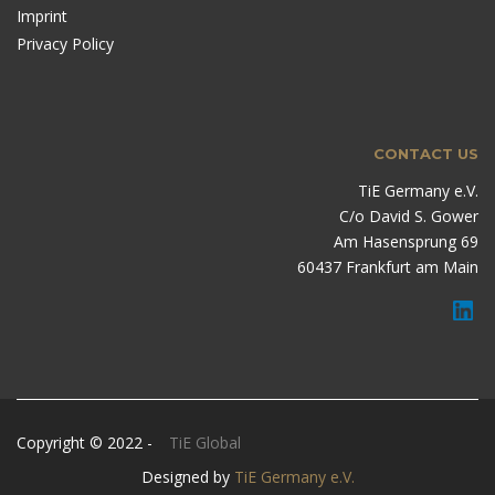
Imprint
Privacy Policy
CONTACT US
TiE Germany e.V.
C/o David S. Gower
Am Hasensprung 69
60437 Frankfurt am Main
Copyright © 2022 -
TiE Global
Designed by
TiE Germany e.V.