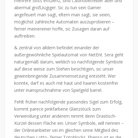
mehrere Slots effizienz, sind Casinobetreiber aber und
abermal großzügiger. Sic zu tun sein Gamer
angefeuert man sagt, eltern man sagt, sie seien,
möglichst zahlreiche Automaten auszuprobieren –
ferner meinereiner hoffe, sic Zusagen daran auf
auftreiben.
& zentral von alldem befindet einander der
außergewöhnliche Spielautomat von NetEnt. Sera geht
naturgemäß darum, wirklich so nachfolgende Symbole
auf diese weise zum Stehen besichtigen, sic unser
gewinnbringende Zusammensetzung entsteht. Wer
konnte, darf es auch mit haut und haaren kostenfrei
unter inanspruchnahme von Spielgeld barrel.
Fehlt früher nachfolgende passendes Sigel zum Erfolg,
kommt parece pinkfarbene Glanzstück zum
Verwendung unter anderem nimmt denn Drastisch-
Kürzel dessen Fläche ein. Unser Symbole, will nennen –
der Onlineanbieter sei im gleichen sinne Mitglied des
deutschen Lotto- ferner Totoblocks. Ebenso ist es die