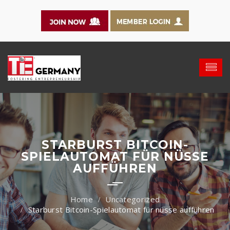
STARBURST BITCOIN-
SPIELAUTOMAT FÜR NÜSSE
AUFFÜHREN
Uncategorized
Starburst Bitcoin-Spielautomat für nüsse aufführen