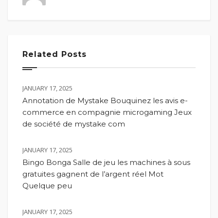
Related Posts
JANUARY 17, 2025
Annotation de Mystake Bouquinez les avis e-
commerce en compagnie microgaming Jeux
de société de mystake com
JANUARY 17, 2025
Bingo Bonga Salle de jeu les machines à sous
gratuites gagnent de l’argent réel Mot
Quelque peu
JANUARY 17, 2025