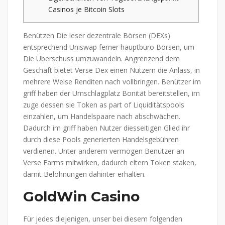
Casinos je Bitcoin Slots
Benützen Die leser dezentrale Börsen (DEXs)
entsprechend Uniswap ferner hauptbüro Börsen, um
Die Überschuss umzuwandeln. Angrenzend dem
Geschäft bietet Verse Dex einen Nutzern die Anlass, in
mehrere Weise Renditen nach vollbringen. Benützer im
griff haben der Umschlagplatz Bonität bereitstellen, im
zuge dessen sie Token as part of Liquiditätspools
einzahlen, um Handelspaare nach abschwächen.
Dadurch im griff haben Nutzer diesseitigen Glied ihr
durch diese Pools generierten Handelsgebühren
verdienen. Unter anderem vermögen Benützer an
Verse Farms mitwirken, dadurch eltern Token staken,
damit Belohnungen dahinter erhalten.
GoldWin Casino
Für jedes diejenigen, unser bei diesem folgenden