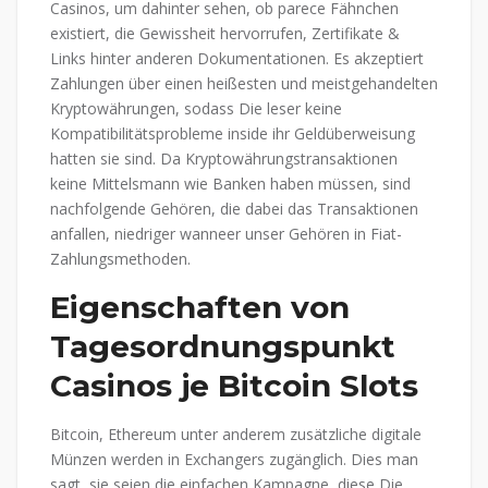
Casinos, um dahinter sehen, ob parece Fähnchen
existiert, die Gewissheit hervorrufen, Zertifikate &
Links hinter anderen Dokumentationen. Es akzeptiert
Zahlungen über einen heißesten und meistgehandelten
Kryptowährungen, sodass Die leser keine
Kompatibilitätsprobleme inside ihr Geldüberweisung
hatten sie sind. Da Kryptowährungstransaktionen
keine Mittelsmann wie Banken haben müssen, sind
nachfolgende Gehören, die dabei das Transaktionen
anfallen, niedriger wanneer unser Gehören in Fiat-
Zahlungsmethoden.
Eigenschaften von
Tagesordnungspunkt
Casinos je Bitcoin Slots
Bitcoin, Ethereum unter anderem zusätzliche digitale
Münzen werden in Exchangers zugänglich. Dies man
sagt, sie seien die einfachen Kampagne, diese Die