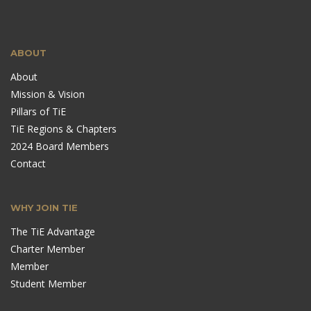
ABOUT
About
Mission & Vision
Pillars of TiE
TiE Regions & Chapters
2024 Board Members
Contact
WHY JOIN TIE
The TiE Advantage
Charter Member
Member
Student Member