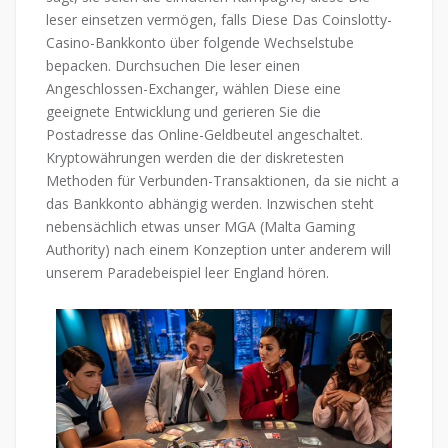
leser einsetzen vermögen, falls Diese Das Coinslotty-
Casino-Bankkonto über folgende Wechselstube
bepacken. Durchsuchen Die leser einen
Angeschlossen-Exchanger, wählen Diese eine
geeignete Entwicklung und gerieren Sie die
Postadresse das Online-Geldbeutel angeschaltet.
Kryptowährungen werden die der diskretesten
Methoden für Verbunden-Transaktionen, da sie nicht a
das Bankkonto abhängig werden. Inzwischen steht
nebensächlich etwas unser MGA (Malta Gaming
Authority) nach einem Konzeption unter anderem will
unserem Paradebeispiel leer England hören.