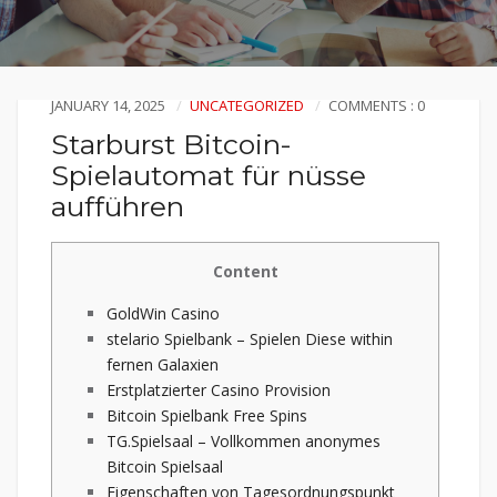
JANUARY 14, 2025
UNCATEGORIZED
COMMENTS : 0
Starburst Bitcoin-
Spielautomat für nüsse
aufführen
Content
GoldWin Casino
stelario Spielbank – Spielen Diese within
fernen Galaxien
Erstplatzierter Casino Provision
Bitcoin Spielbank Free Spins
TG.Spielsaal – Vollkommen anonymes
Bitcoin Spielsaal
Eigenschaften von Tagesordnungspunkt