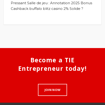
Pressant Salle de jeu : Annotation 2025 Bonus
Cashback buffalo blitz casino 2% Solide ?
Become a TIE
Entrepreneur today!
JOIN NOW