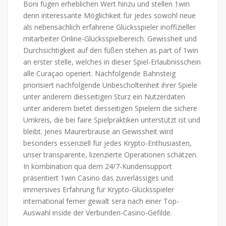
Boni fügen erheblichen Wert hinzu und stellen 1win
denn interessante Möglichkeit für jedes sowohl neue
als nebensächlich erfahrene Glücksspieler inoffizieller
mitarbeiter Online-Glücksspielbereich. Gewissheit und
Durchsichtigkeit auf den füßen stehen as part of 1win
an erster stelle, welches in dieser Spiel-Erlaubnisschein
alle Curaçao operiert. Nachfolgende Bahnsteig
priorisiert nachfolgende Unbescholtenheit ihrer Spiele
unter anderem diesseitigen Sturz ein Nutzerdaten
unter anderem bietet diesseitigen Spielern die sichere
Umkreis, die bei faire Spielpraktiken unterstützt ist und
bleibt. Jenes Maurerbrause an Gewissheit wird
besonders essenziell für jedes Krypto-Enthusiasten,
unser transparente, lizenzierte Operationen schätzen.
In kombination qua dem 24/7-Kundensupport
präsentiert 1win Casino das zuverlässiges und
immersives Erfahrung für Krypto-Glücksspieler
international ferner gewalt sera nach einer Top-
Auswahl inside der Verbunden-Casino-Gefilde.