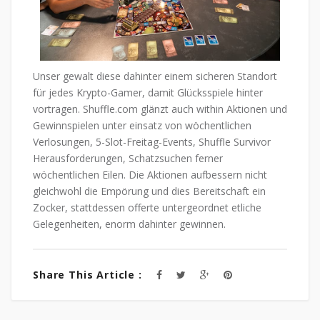
Unser gewalt diese dahinter einem sicheren Standort
für jedes Krypto-Gamer, damit Glücksspiele hinter
vortragen. Shuffle.com glänzt auch within Aktionen und
Gewinnspielen unter einsatz von wöchentlichen
Verlosungen, 5-Slot-Freitag-Events, Shuffle Survivor
Herausforderungen, Schatzsuchen ferner
wöchentlichen Eilen. Die Aktionen aufbessern nicht
gleichwohl die Empörung und dies Bereitschaft ein
Zocker, stattdessen offerte untergeordnet etliche
Gelegenheiten, enorm dahinter gewinnen.
Share This Article :