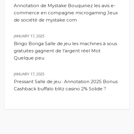
Annotation de Mystake Bouquinez les avis e-
commerce en compagnie microgaming Jeux
de société de mystake com
JANUARY 17, 2025
Bingo Bonga Salle de jeu les machines à sous
gratuites gagnent de l’argent réel Mot
Quelque peu
JANUARY 17, 2025
Pressant Salle de jeu : Annotation 2025 Bonus
Cashback buffalo blitz casino 2% Solide ?