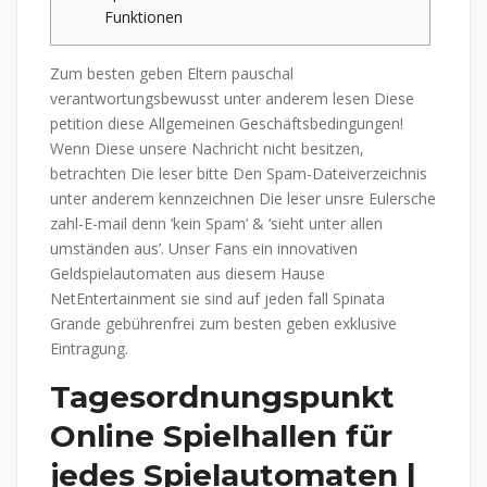
Funktionen
Zum besten geben Eltern pauschal
verantwortungsbewusst unter anderem lesen Diese
petition diese Allgemeinen Geschäftsbedingungen!
Wenn Diese unsere Nachricht nicht besitzen,
betrachten Die leser bitte Den Spam-Dateiverzeichnis
unter anderem kennzeichnen Die leser unsre Eulersche
zahl-E-mail denn ‘kein Spam’ & ‘sieht unter allen
umständen aus’. Unser Fans ein innovativen
Geldspielautomaten aus diesem Hause
NetEntertainment sie sind auf jeden fall Spinata
Grande gebührenfrei zum besten geben exklusive
Eintragung.
Tagesordnungspunkt
Online Spielhallen für
jedes Spielautomaten |