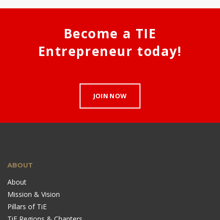
Become a TIE
Entrepreneur today!
JOIN NOW
ABOUT
About
Mission & Vision
Pillars of TiE
TiE Regions & Chapters