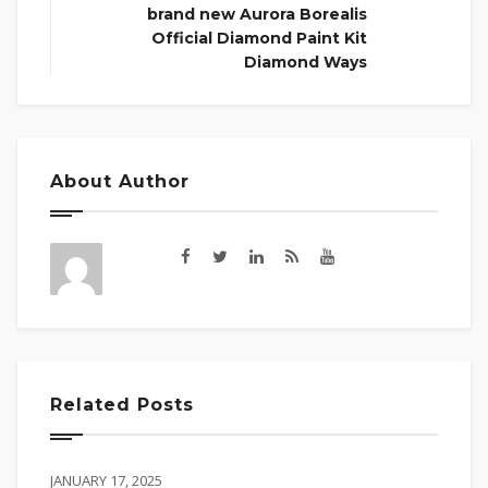
brand new Aurora Borealis
Official Diamond Paint Kit
Diamond Ways
About Author
Related Posts
JANUARY 17, 2025