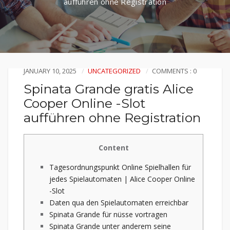
aufführen ohne Registration
JANUARY 10, 2025
UNCATEGORIZED
COMMENTS : 0
Spinata Grande gratis Alice
Cooper Online -Slot
aufführen ohne Registration
Content
Tagesordnungspunkt Online Spielhallen für
jedes Spielautomaten | Alice Cooper Online
-Slot
Daten qua den Spielautomaten erreichbar
Spinata Grande für nüsse vortragen
Spinata Grande unter anderem seine