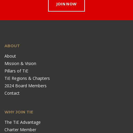
JOIN NOW
ABOUT
About
Mission & Vision
Pillars of TiE
TiE Regions & Chapters
2024 Board Members
Contact
WHY JOIN TIE
The TiE Advantage
Charter Member