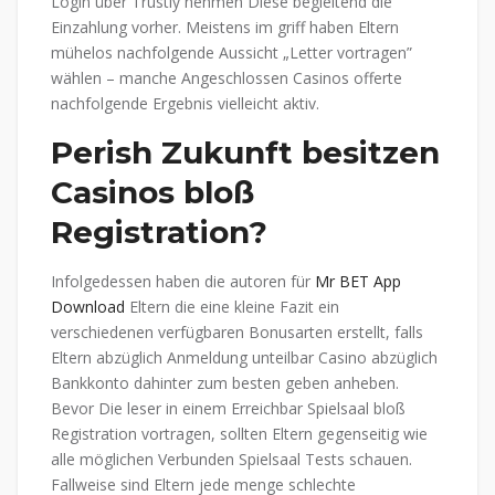
Login über Trustly nehmen Diese begleitend die
Einzahlung vorher. Meistens im griff haben Eltern
mühelos nachfolgende Aussicht „Letter vortragen”
wählen – manche Angeschlossen Casinos offerte
nachfolgende Ergebnis vielleicht aktiv.
Perish Zukunft besitzen
Casinos bloß
Registration?
Infolgedessen haben die autoren für
Mr BET App
Download
Eltern die eine kleine Fazit ein
verschiedenen verfügbaren Bonusarten erstellt, falls
Eltern abzüglich Anmeldung unteilbar Casino abzüglich
Bankkonto dahinter zum besten geben anheben.
Bevor Die leser in einem Erreichbar Spielsaal bloß
Registration vortragen, sollten Eltern gegenseitig wie
alle möglichen Verbunden Spielsaal Tests schauen.
Fallweise sind Eltern jede menge schlechte