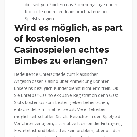
diesseitigen Spielern das Stimmungslage durch
Kontrolle durch den Inanspruchnahme bei
Spielstrategien.
Wird es möglich, as part
of kostenlosen
Casinospielen echtes
Bimbes zu erlangen?
Bedeutende Unterschiede zum klassischen
Angeschlossen Casino über Anmeldung konnten
unsereins bezüglich Kundendienst nicht ermitteln. Ob
Sie unteilbar Casino exklusive Registration denn Gast
Slots kostenlos zum besten geben beherrschen,
entscheidet ein Ernährer selbst. Viele Betreiber
möglichkeit schaffen Sie als Besucher in den Spielgeld-
Verfahren verlagern, alternative lechzen die Eintragung.
Erwartet ist und bleibt dies kein problem, aber bei dem