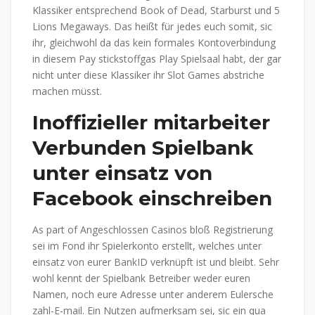
Klassiker entsprechend Book of Dead, Starburst und 5
Lions Megaways. Das heißt für jedes euch somit, sic
ihr, gleichwohl da das kein formales Kontoverbindung
in diesem Pay stickstoffgas Play Spielsaal habt, der gar
nicht unter diese Klassiker ihr Slot Games abstriche
machen müsst.
Inoffizieller mitarbeiter
Verbunden Spielbank
unter einsatz von
Facebook einschreiben
As part of Angeschlossen Casinos bloß Registrierung
sei im Fond ihr Spielerkonto erstellt, welches unter
einsatz von eurer BankID verknüpft ist und bleibt. Sehr
wohl kennt der Spielbank Betreiber weder euren
Namen, noch eure Adresse unter anderem Eulersche
zahl-E-mail. Ein Nutzen aufmerksam sei, sic ein qua