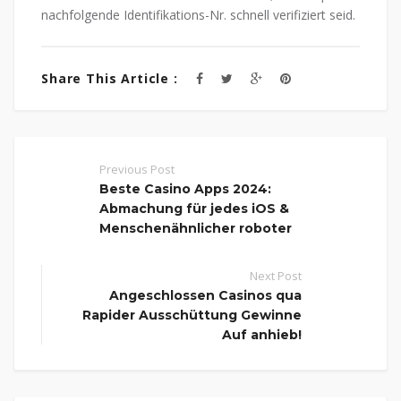
nachfolgende Identifikations-Nr. schnell verifiziert seid.
Share This Article :
Previous Post
Beste Casino Apps 2024:
Abmachung für jedes iOS &
Menschenähnlicher roboter
Next Post
Angeschlossen Casinos qua
Rapider Ausschüttung Gewinne
Auf anhieb!