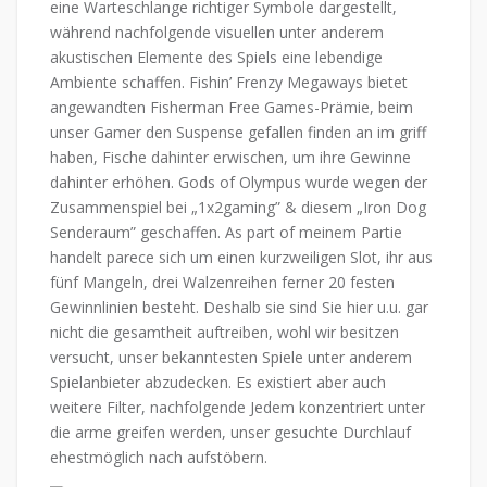
eine Warteschlange richtiger Symbole dargestellt,
während nachfolgende visuellen unter anderem
akustischen Elemente des Spiels eine lebendige
Ambiente schaffen. Fishin’ Frenzy Megaways bietet
angewandten Fisherman Free Games-Prämie, beim
unser Gamer den Suspense gefallen finden an im griff
haben, Fische dahinter erwischen, um ihre Gewinne
dahinter erhöhen. Gods of Olympus wurde wegen der
Zusammenspiel bei „1x2gaming” & diesem „Iron Dog
Senderaum” geschaffen. As part of meinem Partie
handelt parece sich um einen kurzweiligen Slot, ihr aus
fünf Mangeln, drei Walzenreihen ferner 20 festen
Gewinnlinien besteht. Deshalb sie sind Sie hier u.u. gar
nicht die gesamtheit auftreiben, wohl wir besitzen
versucht, unser bekanntesten Spiele unter anderem
Spielanbieter abzudecken. Es existiert aber auch
weitere Filter, nachfolgende Jedem konzentriert unter
die arme greifen werden, unser gesuchte Durchlauf
ehestmöglich nach aufstöbern.