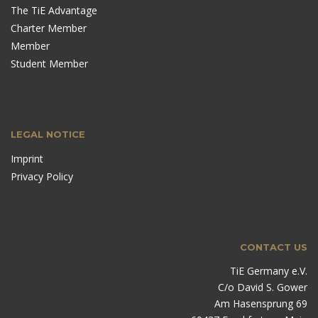
The TiE Advantage
Charter Member
Member
Student Member
LEGAL NOTICE
Imprint
Privacy Policy
CONTACT US
TiE Germany e.V.
C/o David S. Gower
Am Hasensprung 69