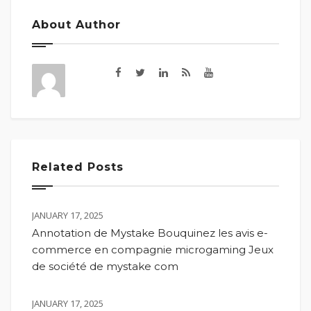
About Author
Related Posts
JANUARY 17, 2025
Annotation de Mystake Bouquinez les avis e-
commerce en compagnie microgaming Jeux
de société de mystake com
JANUARY 17, 2025