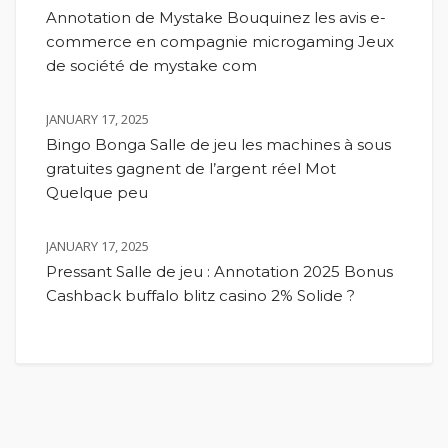
Annotation de Mystake Bouquinez les avis e-
commerce en compagnie microgaming Jeux
de société de mystake com
JANUARY 17, 2025
Bingo Bonga Salle de jeu les machines à sous
gratuites gagnent de l’argent réel Mot
Quelque peu
JANUARY 17, 2025
Pressant Salle de jeu : Annotation 2025 Bonus
Cashback buffalo blitz casino 2% Solide ?