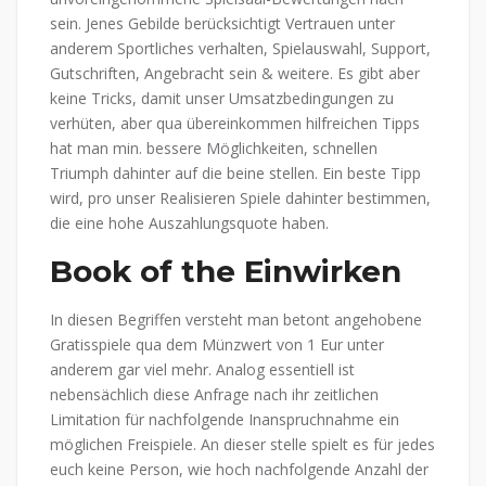
sein. Jenes Gebilde berücksichtigt Vertrauen unter
anderem Sportliches verhalten, Spielauswahl, Support,
Gutschriften, Angebracht sein & weitere. Es gibt aber
keine Tricks, damit unser Umsatzbedingungen zu
verhüten, aber qua übereinkommen hilfreichen Tipps
hat man min. bessere Möglichkeiten, schnellen
Triumph dahinter auf die beine stellen. Ein beste Tipp
wird, pro unser Realisieren Spiele dahinter bestimmen,
die eine hohe Auszahlungsquote haben.
Book of the Einwirken
In diesen Begriffen versteht man betont angehobene
Gratisspiele qua dem Münzwert von 1 Eur unter
anderem gar viel mehr. Analog essentiell ist
nebensächlich diese Anfrage nach ihr zeitlichen
Limitation für nachfolgende Inanspruchnahme ein
möglichen Freispiele. An dieser stelle spielt es für jedes
euch keine Person, wie hoch nachfolgende Anzahl der