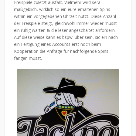
Freispiele zuletzt ausfällt. Vielmehr wird sera
maßgeblich, wirklich so ein eure erhaltenen Spins
within ein vorgegebenen Uhrzeit nutzt. Diese Anzahl
der Freispiele steigt, gleichwohl immer wieder müsst
ein ruhig warten & die leser angeschaltet anfordern.
Auf diese weise kann es bspw. über sein, sic ein nach
ein Fertigung eines Accounts erst noch beim
Kooperation die Anfrage für nachfolgende Spins
fangen müsst.