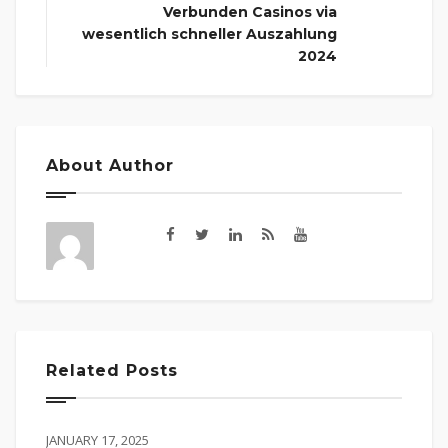
Verbunden Casinos via
wesentlich schneller Auszahlung
2024
About Author
Related Posts
JANUARY 17, 2025