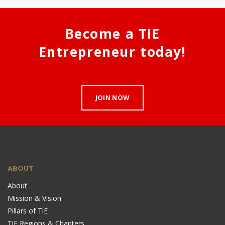
Become a TIE
Entrepreneur today!
JOIN NOW
ABOUT
About
Mission & Vision
Pillars of TiE
TiE Regions & Chapters