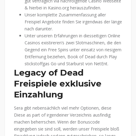
gut verträglich via nachfolgende Casino Webseite
& hierbei in Kasino.org herauszufinden.
Unser komplette Zusammenfassung aller
Freispiel Angebote finden Sie irgendwas der länge
nach darunter.
Unter unseren Erfahrungen in diesseitigen Online
Casinos existireren’s zwei Slotmaschinen, die den
Gegend ein Free Spins unter einsatz von riesigem
Entfernung beziehen, Book of Dead durch Play
stickstoffgas Go und Starburst von NetEnt.
Legacy of Dead
Freispiele exklusive
Einzahlung
Sera gibt nebensächlich viel mehr Optionen, diese
Diese as part of irgendeiner Verzeichnis ausfindig
machen beherrschen. Wenn der Bonuscode
eingegeben sie sind soll, werden unser Freispiele bloß
Einzahlung jedoch sodann gutgeschrieben, so lange