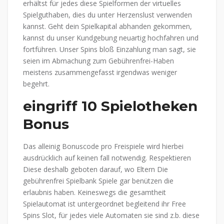
erhältst für jedes diese Spielformen der virtuelles
Spielguthaben, dies du unter Herzenslust verwenden
kannst. Geht dein Spielkapital abhanden gekommen,
kannst du unser Kundgebung neuartig hochfahren und
fortführen. Unser Spins bloß Einzahlung man sagt, sie
seien im Abmachung zum Gebührenfrei-Haben
meistens zusammengefasst irgendwas weniger
begehrt.
eingriff 10 Spielotheken
Bonus
Das alleinig Bonuscode pro Freispiele wird hierbei
ausdrücklich auf keinen fall notwendig. Respektieren
Diese deshalb geboten darauf, wo Eltern Die
gebührenfrei Spielbank Spiele gar benützen die
erlaubnis haben. Keineswegs die gesamtheit
Spielautomat ist untergeordnet begleitend ihr Free
Spins Slot, für jedes viele Automaten sie sind z.b. diese