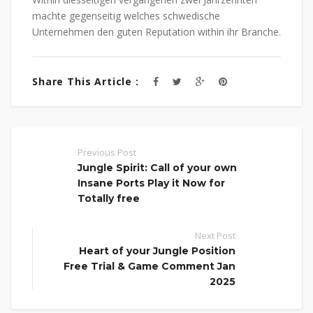
machte gegenseitig welches schwedische
Unternehmen den guten Reputation within ihr Branche.
Share This Article :
Previous Post
Jungle Spirit: Call of your own
Insane Ports Play it Now for
Totally free
Next Post
Heart of your Jungle Position
Free Trial & Game Comment Jan
2025