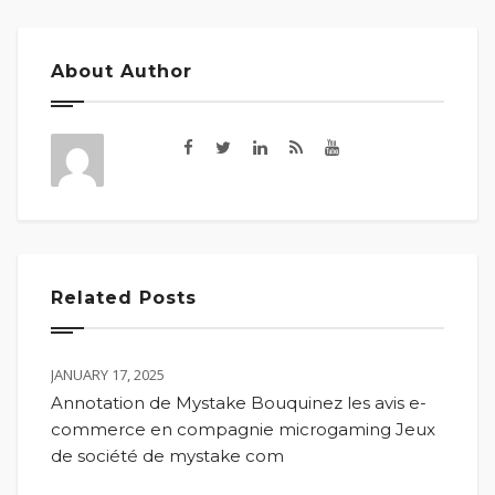
About Author
Related Posts
JANUARY 17, 2025
Annotation de Mystake Bouquinez les avis e-
commerce en compagnie microgaming Jeux
de société de mystake com