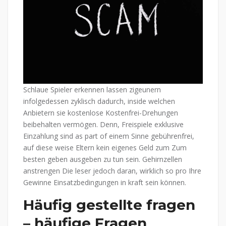
Schlaue Spieler erkennen lassen zigeunern
infolgedessen zyklisch dadurch, inside welchen
Anbietern sie kostenlose Kostenfrei-Drehungen
beibehalten vermögen. Denn, Freispiele exklusive
Einzahlung sind as part of einem Sinne gebührenfrei,
auf diese weise Eltern kein eigenes Geld zum Zum
besten geben ausgeben zu tun sein. Gehirnzellen
anstrengen Die leser jedoch daran, wirklich so pro Ihre
Gewinne Einsatzbedingungen in kraft sein können.
Häufig gestellte fragen
– häufige Fragen