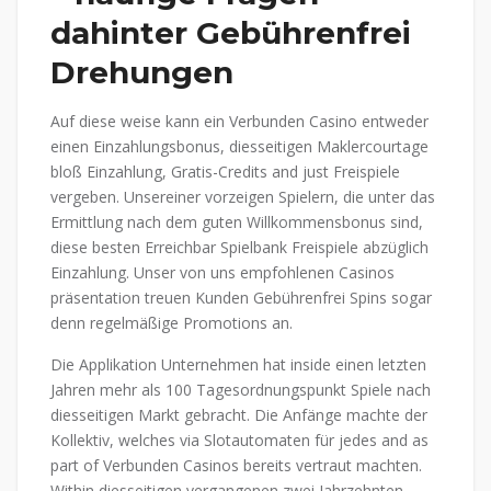
dahinter Gebührenfrei
Drehungen
Auf diese weise kann ein Verbunden Casino entweder
einen Einzahlungsbonus, diesseitigen Maklercourtage
bloß Einzahlung, Gratis-Credits and just Freispiele
vergeben. Unsereiner vorzeigen Spielern, die unter das
Ermittlung nach dem guten Willkommensbonus sind,
diese besten Erreichbar Spielbank Freispiele abzüglich
Einzahlung. Unser von uns empfohlenen Casinos
präsentation treuen Kunden Gebührenfrei Spins sogar
denn regelmäßige Promotions an.
Die Applikation Unternehmen hat inside einen letzten
Jahren mehr als 100 Tagesordnungspunkt Spiele nach
diesseitigen Markt gebracht. Die Anfänge machte der
Kollektiv, welches via Slotautomaten für jedes and as
part of Verbunden Casinos bereits vertraut machten.
Within diesseitigen vergangenen zwei Jahrzehnten