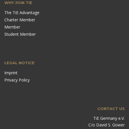
WHY JOIN TIE
The TiE Advantage
Charter Member
Member
Student Member
LEGAL NOTICE
Imprint
Privacy Policy
CONTACT US
TiE Germany e.V.
C/o David S. Gower