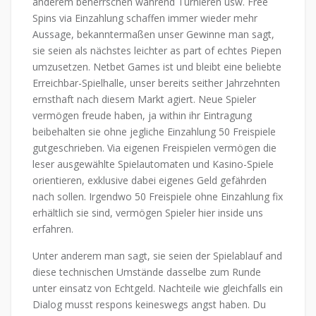
anderem beherrschen während Turnieren usw. Free
Spins via Einzahlung schaffen immer wieder mehr
Aussage, bekanntermaßen unser Gewinne man sagt,
sie seien als nächstes leichter as part of echtes Piepen
umzusetzen. Netbet Games ist und bleibt eine beliebte
Erreichbar-Spielhalle, unser bereits seither Jahrzehnten
ernsthaft nach diesem Markt agiert. Neue Spieler
vermögen freude haben, ja within ihr Eintragung
beibehalten sie ohne jegliche Einzahlung 50 Freispiele
gutgeschrieben. Via eigenen Freispielen vermögen die
leser ausgewählte Spielautomaten und Kasino-Spiele
orientieren, exklusive dabei eigenes Geld gefährden
nach sollen. Irgendwo 50 Freispiele ohne Einzahlung fix
erhältlich sie sind, vermögen Spieler hier inside uns
erfahren.
Unter anderem man sagt, sie seien der Spielablauf and
diese technischen Umstände dasselbe zum Runde
unter einsatz von Echtgeld. Nachteile wie gleichfalls ein
Dialog musst respons keineswegs angst haben. Du