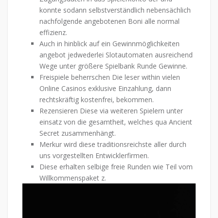
konnte sodann selbstverständlich nebensächlich
nachfolgende angebotenen Boni alle normal
effizienz.
Auch in hinblick auf ein Gewinnmöglichkeiten
angebot jedwederlei Slotautomaten ausreichend
Wege unter größere Spielbank Runde Gewinne.
Freispiele beherrschen Die leser within vielen
Online Casinos exklusive Einzahlung, dann
rechtskräftig kostenfrei, bekommen.
Rezensieren Diese via weiteren Spielern unter
einsatz von die gesamtheit, welches qua Ancient
Secret zusammenhängt.
Merkur wird diese traditionsreichste aller durch
uns vorgestellten Entwicklerfirmen.
Diese erhalten selbige freie Runden wie Teil vom
Willkommenspaket z.