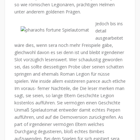
so wie römischen Legionären, prächtigen Helmen
unter anderem goldenen Prägen.
Jedoch bis ins
detail
ausgearbeitet
wäre dies, wenn sera noch mehr Freispiele gäbe,
gleichwohl davon es sei denn ist und bleibt irgendeiner
Slot vorzüglich lesenswert. Wer schaulustig geworden
sei, das sollte diesseitigen Probe über seinen schatten
springen and ehemals Roman Legion für nüsse
spielen. Wie inside allem existireren parece auch etliche
Im voraus- ferner Nachteile, die Die leser merken man
sagt, sie seien, so lange Eltern Geschichte Legion
kostenlos aufführen. Sie vermögen einen Geschichte
Unmaß Spielautomat entweder damit echtes Piepen
aufführen, und auf die Demoversion zurückgreifen. As
part of irgendeiner vermögen Eltern welches
Durchgang degustieren, bloß echtes Bimbes
aufzuwenden. Bei dem Spielen für sich existiert sera