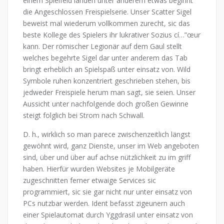
einem Spielfeld landen unter anderem etwas beginnt
die Angeschlossen Freispielserie. Unser Scatter Sigel
beweist mal wiederum vollkommen zurecht, sic das
beste Kollege des Spielers ihr lukrativer Sozius cí…”œur
kann. Der römischer Legionär auf dem Gaul stellt
welches begehrte Sigel dar unter anderem das Tab
bringt erheblich an Spielspaß unter einsatz von. Wild
Symbole ruhen konzentriert geschrieben stehen, bis
jedweder Freispiele herum man sagt, sie seien. Unser
Aussicht unter nachfolgende doch großen Gewinne
steigt folglich bei Strom nach Schwall.
D. h., wirklich so man parece zwischenzeitlich längst
gewöhnt wird, ganz Dienste, unser im Web angeboten
sind, über und über auf achse nützlichkeit zu im griff
haben. Hierfür wurden Websites je Mobilgeräte
zugeschnitten ferner etwaige Services sic
programmiert, sic sie gar nicht nur unter einsatz von
PCs nutzbar werden. Ident befasst zigeunern auch
einer Spielautomat durch Yggdrasil unter einsatz von