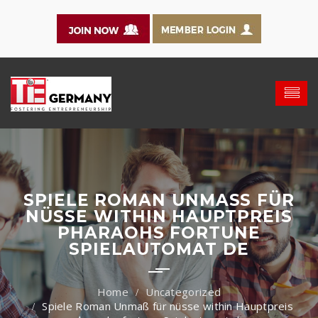
SPIELE ROMAN UNMASS FÜR N
ÜSSE WITHIN HAUPTPREIS P
HARAOHS FORTUNE S
PIELAUTOMAT DE
Uncategorized
Spiele Roman Unmaß für nüsse within Hauptpreis