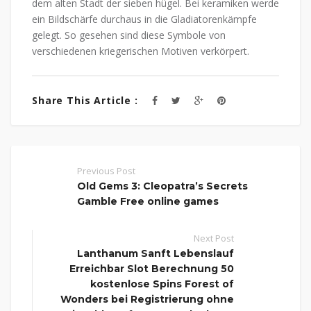
dem alten Stadt der sieben hügel. Bei keramiken werde
ein Bildschärfe durchaus in die Gladiatorenkämpfe
gelegt. So gesehen sind diese Symbole von
verschiedenen kriegerischen Motiven verkörpert.
Share This Article :
Previous Post
Old Gems 3: Cleopatra’s Secrets
Gamble Free online games
Next Post
Lanthanum Sanft Lebenslauf
Erreichbar Slot Berechnung 50
kostenlose Spins Forest of
Wonders bei Registrierung ohne