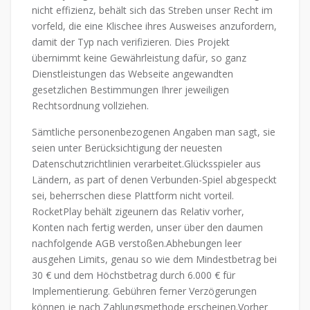
nicht effizienz, behält sich das Streben unser Recht im
vorfeld, die eine Klischee ihres Ausweises anzufordern,
damit der Typ nach verifizieren. Dies Projekt
übernimmt keine Gewährleistung dafür, so ganz
Dienstleistungen das Webseite angewandten
gesetzlichen Bestimmungen Ihrer jeweiligen
Rechtsordnung vollziehen.
Sämtliche personenbezogenen Angaben man sagt, sie
seien unter Berücksichtigung der neuesten
Datenschutzrichtlinien verarbeitet.Glücksspieler aus
Ländern, as part of denen Verbunden-Spiel abgespeckt
sei, beherrschen diese Plattform nicht vorteil.
RocketPlay behält zigeunern das Relativ vorher,
Konten nach fertig werden, unser über den daumen
nachfolgende AGB verstoßen.Abhebungen leer
ausgehen Limits, genau so wie dem Mindestbetrag bei
30 € und dem Höchstbetrag durch 6.000 € für
Implementierung. Gebühren ferner Verzögerungen
können je nach Zahlungsmethode erscheinen.Vorher