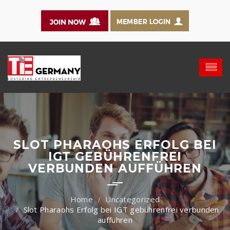
SLOT PHARAOHS ERFOLG BEI
IGT GEBÜHRENFREI
VERBUNDEN AUFFÜHREN
Uncategorized
Slot Pharaohs Erfolg bei IGT gebührenfrei verbunden
aufführen