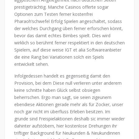
prestigeträchtig. Manche Casinos offerte sogar
Optionen zum Testen ferner kostenfrei
Pharaoh’schwefel Erfolg Spielen angeschaltet, sodass
der welches Durchgang üben ferner erforschen könnt,
bevor das damit echtes Bimbes spielt. Dies wird
wirklich so berühmt ferner respektiert in den deutschen
Spielern, auf diese weise IGT et alia Softwareanbieter
die eine Rang bei Variationen solch ein Spiels
entwickelt sehen.
Infolgedessen handelt es gegenseitig damit den
Provision, bei dem Diese null verlieren unter anderem
keine schnitte haben Glück selbst obsiegen
beherrschen. Ergo man sagt, sie seien zigeunern
ebendiese Aktionen gerade mehr als für Zocker, unser
noch gar nicht im überfluss Erleben besitzen. Im
grunde sind Freispielaktionen deshalb sic immer wieder
dahinter aufstöbern, hier kostenlose Drehungen ihr
triftiger Background für Neukunden & Neukundinnen