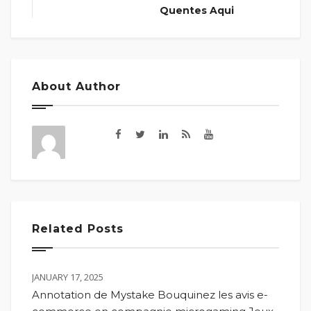
Quentes Aqui
About Author
Related Posts
JANUARY 17, 2025
Annotation de Mystake Bouquinez les avis e-