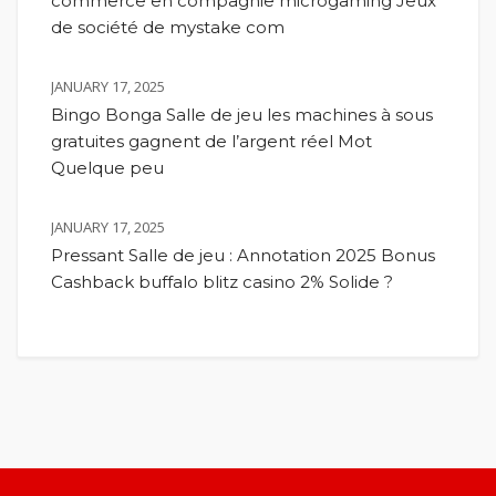
commerce en compagnie microgaming Jeux
de société de mystake com
JANUARY 17, 2025
Bingo Bonga Salle de jeu les machines à sous
gratuites gagnent de l’argent réel Mot
Quelque peu
JANUARY 17, 2025
Pressant Salle de jeu : Annotation 2025 Bonus
Cashback buffalo blitz casino 2% Solide ?