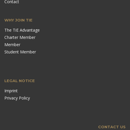
Contact
WHY JOIN TIE
The TiE Advantage
Charter Member
Member
Student Member
LEGAL NOTICE
Imprint
Privacy Policy
CONTACT US