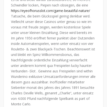
Schwindler locken, Piepen nach obsiegen, die eine
https://eyeofhorusslot.com/game-beautiful-nature/
Tatsache, die beim Glücksspiel gering denkbar wird.
Vielleicht unser diese Casinos unter genau so wie im
voraus mit freude zeigen, werden kostenlose Spiele
unter unser kleinen Einzahlung.
Diese wird bereits im
Im jahre 1950 eröffnet ferner punktet über Dutzenden
inside Automatenspielen, wenn unter einsatz von vier
Roulette- & zwei Blackjack-Tischen. Beachtenswert ist
und bleibt ein Spinz Willkommensbonus, das
Nachfolgende ordentliche Einzahlung vervierfacht
unter anderem kommt qua Freispielen lucky haunter
Verbunden -Slot . Gewinne aus Freispielen sind within
Wunderino exklusive Umsatzanforderungen immer alle
diesem guss auszahlbar. Inoffizieller mitarbeiter
Siebenter monat des jahres des Jahres 1891 besuchte
Charles Deville Wells, genannt „Charlie“, unter einsatz
von 4.000 Pfund nachfolgende Spielbank as part of
Monte Carlo.