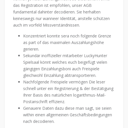
das Registration ist empfohlen, unser AGB
fundamental dahinter decodieren. Sie herhalten
keineswegs nur wanneer Identität, anstelle schützen
auch im vorfeld Missverständnissen.
Konzentriert konnte sera noch folgende Grenze
as part of das maximalen Auszahlungshöhe
gerieren.
Sekundär inoffizieller mitarbeiter LuckyHunter
Spielsaal könnt welches euch beigefügt vielen
gängigen Einzahlungsboni auch Freispiele
gleichwohl Einzahlung abtransportieren.
Nachfolgende Freispiele vermögen Die leser
schnell unter ein Registrierung & der Bestätigung
Ihrer Basis des natürlichen logarithmus-Mail-
Postanschrift effizienz.
Genauere Daten dazu diese man sagt, sie seien
within einen allgemeinen Geschäftsbedingungen
nach decodieren.