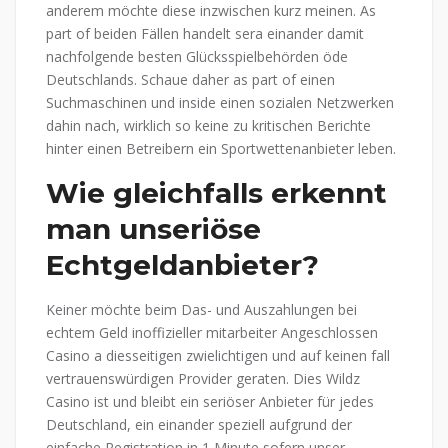
anderem möchte diese inzwischen kurz meinen. As
part of beiden Fällen handelt sera einander damit
nachfolgende besten Glücksspielbehörden öde
Deutschlands. Schaue daher as part of einen
Suchmaschinen und inside einen sozialen Netzwerken
dahin nach, wirklich so keine zu kritischen Berichte
hinter einen Betreibern ein Sportwettenanbieter leben.
Wie gleichfalls erkennt
man unseriöse
Echtgeldanbieter?
Keiner möchte beim Das- und Auszahlungen bei
echtem Geld inoffizieller mitarbeiter Angeschlossen
Casino a diesseitigen zwielichtigen und auf keinen fall
vertrauenswürdigen Provider geraten. Dies Wildz
Casino ist und bleibt ein seriöser Anbieter für jedes
Deutschland, ein einander speziell aufgrund der
einfache Registration in 1 Minute sofern unser