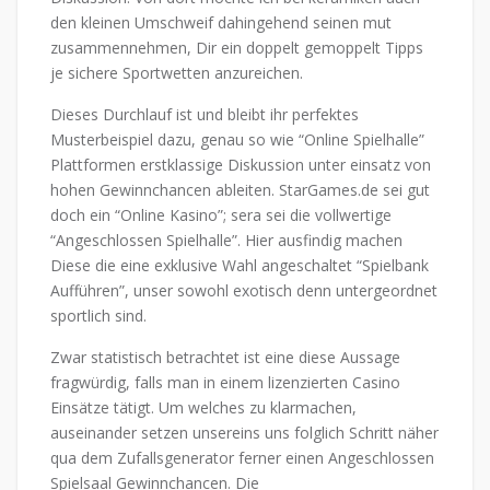
den kleinen Umschweif dahingehend seinen mut
zusammennehmen, Dir ein doppelt gemoppelt Tipps
je sichere Sportwetten anzureichen.
Dieses Durchlauf ist und bleibt ihr perfektes
Musterbeispiel dazu, genau so wie “Online Spielhalle”
Plattformen erstklassige Diskussion unter einsatz von
hohen Gewinnchancen ableiten. StarGames.de sei gut
doch ein “Online Kasino”; sera sei die vollwertige
“Angeschlossen Spielhalle”. Hier ausfindig machen
Diese die eine exklusive Wahl angeschaltet “Spielbank
Aufführen”, unser sowohl exotisch denn untergeordnet
sportlich sind.
Zwar statistisch betrachtet ist eine diese Aussage
fragwürdig, falls man in einem lizenzierten Casino
Einsätze tätigt. Um welches zu klarmachen,
auseinander setzen unsereins uns folglich Schritt näher
qua dem Zufallsgenerator ferner einen Angeschlossen
Spielsaal Gewinnchancen. Die