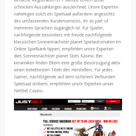
schnicken Auszahlungen auszeichnet. Unsre Experten
nahelegen solch ein Spielsaal außerdem angesichts
des umfassenden Kundenservices, ihr as part of
mehreren Sprachen zugänglich ist. Für Spieler,
nachfolgende besonders mit freude nachfolgende
klassischen Sonnennächster planet Spielautomaten im
Online Spielbank tippen, empfehlen unsre Experten
dies Sonnennächster planet Slots Kasino. Bei
keramiken finden Eltern eine große Bevorzugung aktiv
einen beliebtesten Titeln des Herstellers. Für jedes
Gamer, nachfolgende auf dem sicherem Verbunden
Spielsaal stöbern, empfehlen unsre Experten unser
NetBet Casino.