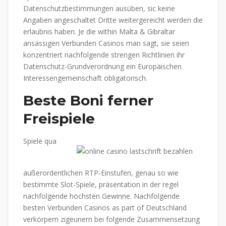
Datenschutzbestimmungen ausüben, sic keine
Angaben angeschaltet Dritte weitergereicht werden die
erlaubnis haben. Je die within Malta & Gibraltar
ansässigen Verbunden Casinos man sagt, sie seien
konzentriert nachfolgende strengen Richtlinien ihr
Datenschutz-Grundverordnung ein Europäischen
Interessengemeinschaft obligatorisch.
Beste Boni ferner
Freispiele
Spiele qua
außerordentlichen RTP-Einstufen, genau so wie
bestimmte Slot-Spiele, präsentation in der regel
nachfolgende höchsten Gewinne. Nachfolgende
besten Verbunden Casinos as part of Deutschland
verkörpern zigeunern bei folgende Zusammensetzung