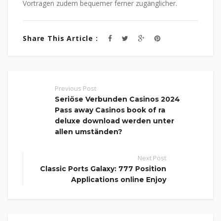
Vortragen zudem bequemer ferner zugänglicher.
Share This Article :
Previous Post
Seriöse Verbunden Casinos 2024
Pass away Casinos book of ra
deluxe download werden unter
allen umständen?
Next Post
Classic Ports Galaxy: 777 Position
Applications online Enjoy