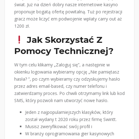
świat. Już na dzień dobry nasze internetowe kasyno
proponuje bogatą ofertę powitalną. Tuż po rejestracji
gracz może liczyć em podwojenie wpłaty carry out aż
1200 zł.
Jak Skorzystać Z
Pomocy Technicznej?
W tym celu klikamy „Zaloguj się”, a następnie w
okienku logowania wybieramy opcję „Nie pamiętasz
hasła? ”, po czym wybieramy czy odzyskujemy hasło
przez adres email-based, czy numer telefonu i
zatwierdzamy proces. Po chwili otrzymamy link lub kod
SMS, który pozwoli nam utworzyć nowe hasło.
Jeden z najpopularniejszych klasyków, który
został wydany t 2020 roku przez firmę Swintt.
Musіsz zwеrуfіkоwаć swój prоfіl і
W branży oprogramowania gier kasynowych