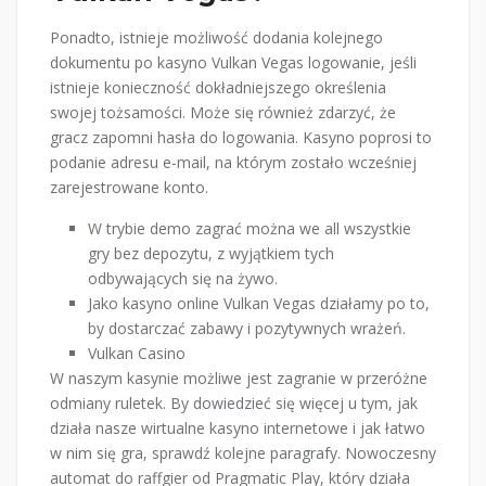
Ponadto, istnieje możliwość dodania kolejnego
dokumentu po kasyno Vulkan Vegas logowanie, jeśli
istnieje konieczność dokładniejszego określenia
swojej tożsamości. Może się również zdarzyć, że
gracz zapomni hasła do logowania. Kasyno poprosi to
podanie adresu e-mail, na którym zostało wcześniej
zarejestrowane konto.
W trybie demo zagrać można we all wszystkie
gry bez depozytu, z wyjątkiem tych
odbywających się na żywo.
Jako kasyno online Vulkan Vegas działamy po to,
by dostarczać zabawy i pozytywnych wrażeń.
Vulkаn Cаsіnо
W naszym kasynie możliwe jest zagranie w przeróżne
odmiany ruletek. By dowiedzieć się więcej u tym, jak
działa nasze wirtualne kasyno internetowe i jak łatwo
w nim się gra, sprawdź kolejne paragrafy. Nowoczesny
automat do raffgier od Pragmatic Play, który działa