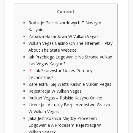
Content
Rodzaje Gier Hazardowych T Naszym
Kasynie
Zabawa Hazardowa W Vulkan Vegas
Vulkan Vegas Casino On The Internet – Play
About The State Website
Jak Przebiega Logowanie Na Stronie Vulkan
Las Vegas Kasyno?
Jak Skorzystać Unces Pomocy
Technicznej?
Zarejestruj Się Watts Kasynie Vulkan Vegas
Rejestracja W Vulkan Vegas
“vulkan Vegas – Polskie Kasyno Online
Licencja I Actually Bezpieczeństwo Gracza
W Vulkan Vegas
Jaka Jest Różnica Między Procesem
Logowania A Procesem Rejestracji W
Vulkan Vegas?