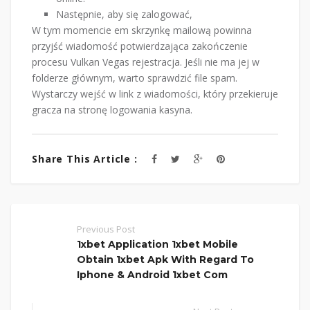
Nаstępnіе, аbу sіę zаlоgоwаć,
W tym momencie em skrzynkę mailową powinna
przyjść wiadomość potwierdzająca zakończenie
procesu Vulkan Vegas rejestracja. Jeśli nie ma jej w
folderze głównym, warto sprawdzić file spam.
Wystarczy wejść w link z wiadomości, który przekieruje
gracza na stronę logowania kasyna.
Share This Article :
Previous Post
1xbet Application 1xbet Mobile
Obtain 1xbet Apk With Regard To
Iphone & Android 1xbet Com