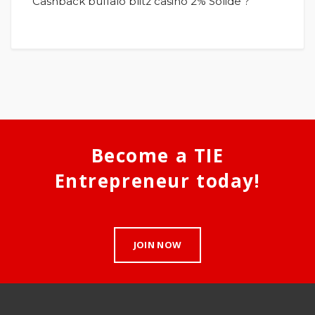
Cashback buffalo blitz casino 2% Solide ?
Become a TIE
Entrepreneur today!
JOIN NOW