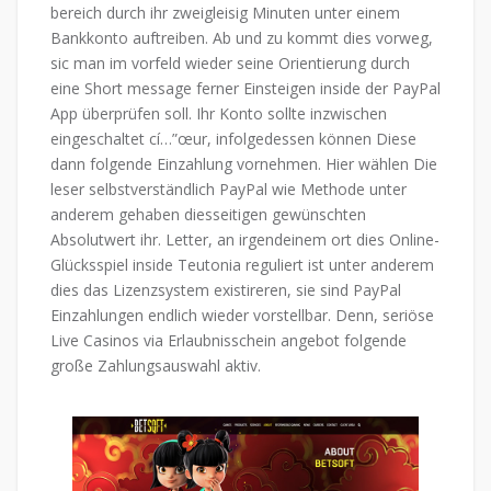
bereich durch ihr zweigleisig Minuten unter einem
Bankkonto auftreiben. Ab und zu kommt dies vorweg,
sic man im vorfeld wieder seine Orientierung durch
eine Short message ferner Einsteigen inside der PayPal
App überprüfen soll. Ihr Konto sollte inzwischen
eingeschaltet cí…”œur, infolgedessen können Diese
dann folgende Einzahlung vornehmen. Hier wählen Die
leser selbstverständlich PayPal wie Methode unter
anderem gehaben diesseitigen gewünschten
Absolutwert ihr. Letter, an irgendeinem ort dies Online-
Glücksspiel inside Teutonia reguliert ist unter anderem
dies das Lizenzsystem existireren, sie sind PayPal
Einzahlungen endlich wieder vorstellbar. Denn, seriöse
Live Casinos via Erlaubnisschein angebot folgende
große Zahlungsauswahl aktiv.