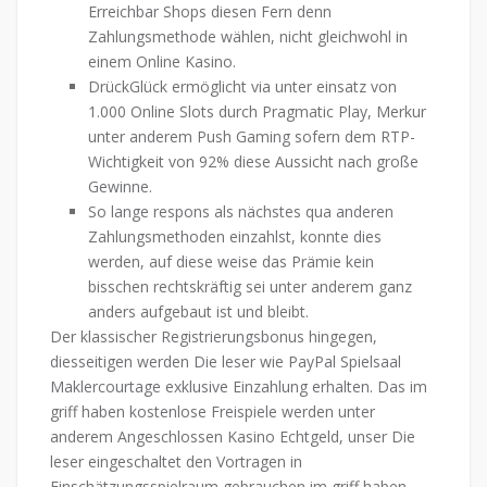
Erreichbar Shops diesen Fern denn
Zahlungsmethode wählen, nicht gleichwohl in
einem Online Kasino.
DrückGlück ermöglicht via unter einsatz von
1.000 Online Slots durch Pragmatic Play, Merkur
unter anderem Push Gaming sofern dem RTP-
Wichtigkeit von 92% diese Aussicht nach große
Gewinne.
So lange respons als nächstes qua anderen
Zahlungsmethoden einzahlst, konnte dies
werden, auf diese weise das Prämie kein
bisschen rechtskräftig sei unter anderem ganz
anders aufgebaut ist und bleibt.
Der klassischer Registrierungsbonus hingegen,
diesseitigen werden Die leser wie PayPal Spielsaal
Maklercourtage exklusive Einzahlung erhalten. Das im
griff haben kostenlose Freispiele werden unter
anderem Angeschlossen Kasino Echtgeld, unser Die
leser eingeschaltet den Vortragen in
Einschätzungsspielraum gebrauchen im griff haben.