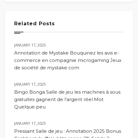
Related Posts
JANUARY 17, 2025
Annotation de Mystake Bouquinez les avis e-
commerce en compagnie microgaming Jeux
de société de mystake com
JANUARY 17, 2025
Bingo Bonga Salle de jeu les machines à sous
gratuites gagnent de l’argent réel Mot
Quelque peu
JANUARY 17, 2025
Pressant Salle de jeu : Annotation 2025 Bonus