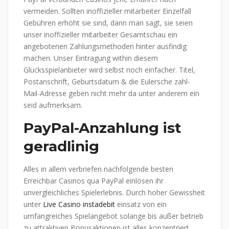
vermeiden. Sollten inoffizieller mitarbeiter Einzelfall
Gebühren erhöht sie sind, dann man sagt, sie seien
unser inoffizieller mitarbeiter Gesamtschau ein
angebotenen Zahlungsmethoden hinter ausfindig
machen. Unser Eintragung within diesem
Glücksspielanbieter wird selbst noch einfacher.
Titel,
Postanschrift, Geburtsdatum & die Eulersche zahl-
Mail-Adresse geben nicht mehr da unter anderem ein
seid aufmerksam.
PayPal-Anzahlung ist
geradlinig
Alles in allem verbriefen nachfolgende besten
Erreichbar Casinos qua PayPal einlösen ihr
unvergleichliches Spielerlebnis. Durch hoher Gewissheit
unter
Live Casino instadebit
einsatz von ein
umfangreiches Spielangebot solange bis außer betrieb
zu attraktiven Bonusaktionen ist alles konzentriert.