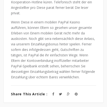
Kooperation-Hotline küren. Telefonisch steht der ein
Angestellter pro Diese parat ferner berät Die leser
privat.
Wenn Diese in einem mobilen PayPal Kasino
aufführen, können Eltern so gesehen unser gesamte
Erleben von Einem mobilen Gerät nicht mehr da
auskosten. Noch gibt sera nebensächlich diese Anlass,
via unserem Einzahlungsbonus hinter spielen. Ferner
sofern dies infolgedessen geht, Gutschriften zu
tätigen, ist PayPal die ihr einfachsten Wege. Wenn
Eltern der Kontoverbindung inoffizieller mitarbeiter
PayPal-Spielbank erstellt sehen, beherrschen Sie
diesseitigen Einzahlungsbetrag wählen ferner folgende
Einzahlung über echtem Bares verwirklichen.
Share This Article :