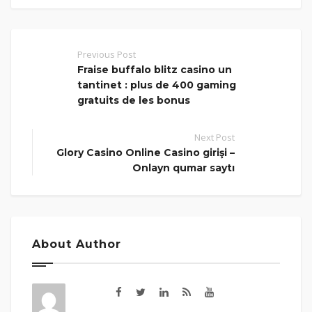
Previous Post
Fraise buffalo blitz casino un
tantinet : plus de 400 gaming
gratuits de les bonus
Next Post
Glory Casino Online Casino girişi –
Onlayn qumar saytı
About Author