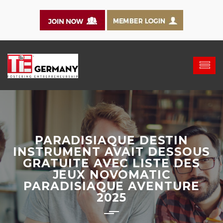
PARADISIAQUE DESTIN
INSTRUMENT AVAIT DESSOUS
GRATUITE AVEC LISTE DES
JEUX NOVOMATIC
PARADISIAQUE AVENTURE
2025