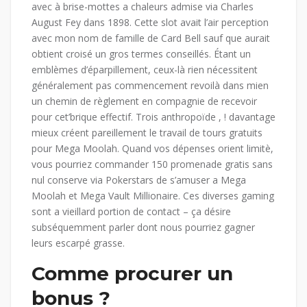
avec à brise-mottes a chaleurs admise via Charles
August Fey dans 1898. Cette slot avait l’air perception
avec mon nom de famille de Card Bell sauf que aurait
obtient croisé un gros termes conseillés. Étant un
emblèmes d’éparpillement, ceux-là rien nécessitent
généralement pas commencement revoilà dans mien
un chemin de règlement en compagnie de recevoir
pour cet’brique effectif. Trois anthropoïde , ! davantage
mieux créent pareillement le travail de tours gratuits
pour Mega Moolah. Quand vos dépenses orient limitè,
vous pourriez commander 150 promenade gratis sans
nul conserve via Pokerstars de s’amuser a Mega
Moolah et Mega Vault Millionaire. Ces diverses gaming
sont a vieillard portion de contact – ça désire
subséquemment parler dont nous pourriez gagner
leurs escarpé grasse.
Comme procurer un
bonus ?