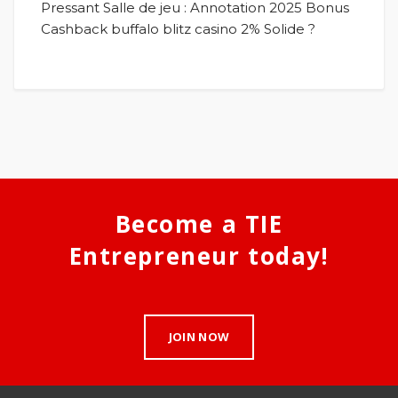
Pressant Salle de jeu : Annotation 2025 Bonus
Cashback buffalo blitz casino 2% Solide ?
Become a TIE
Entrepreneur today!
JOIN NOW