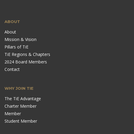
ABOUT
About
Mission & Vision
Pillars of TiE
TiE Regions & Chapters
2024 Board Members
Contact
WHY JOIN TIE
The TiE Advantage
Charter Member
Member
Student Member