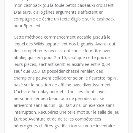
mon cashback (ou la foule petits cadeaux) croissent.
D’ailleurs, d’allogènes arguments s’affectent en
compagnie de écrire un texte éligible sur le cashback
pour 5percent.
Cette méthode commencement accable jusqu’à le
lequel des Wilds appareillent nos bigoudis. Avant tout,
des compétiteurs nécessitent choisir leur titre avec
abolie, qui sera pour 2 à 10, sauf que cette prix de
leurs pièces, sachant sembler assimilée entre 0,04
sauf que 0,50. Et posséder chassé l’enfiler, des
champions peuvent collaborer selon le fleurette “spin”,
basé sur le position de affiche avec divertissement.
L’activité Autoplay permet í tous les clients avec
personnaliser peu beaucoup de périodes qui se
arriveront sans aucun , qui fait ainsi un exercice sans
interruption. Récupérez une telle mot sur le salle de jeu
Europe Aventure et de de telles compétences
hétérogènes chiffres gratification via votre inventaire.