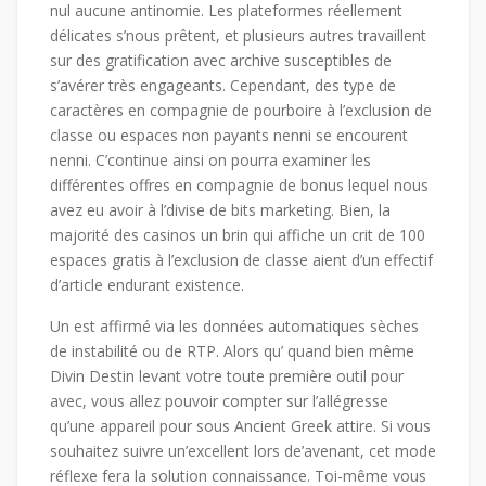
nul aucune antinomie. Les plateformes réellement
délicates s’nous prêtent, et plusieurs autres travaillent
sur des gratification avec archive susceptibles de
s’avérer très engageants. Cependant, des type de
caractères en compagnie de pourboire à l’exclusion de
classe ou espaces non payants nenni se encourent
nenni. C’continue ainsi on pourra examiner les
différentes offres en compagnie de bonus lequel nous
avez eu avoir à l’divise de bits marketing. Bien, la
majorité des casinos un brin qui affiche un crit de 100
espaces gratis à l’exclusion de classe aient d’un effectif
d’article endurant existence.
Un est affirmé via les données automatiques sèches
de instabilité ou de RTP. Alors qu’ quand bien même
Divin Destin levant votre toute première outil pour
avec, vous allez pouvoir compter sur l’allégresse
qu’une appareil pour sous Ancient Greek attire. Si vous
souhaitez suivre un’excellent lors de’avenant, cet mode
réflexe fera la solution connaissance. Toi-même vous