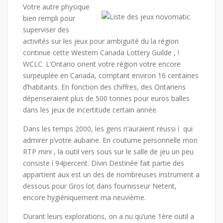
Votre autre physique
bien rempli pour
superviser des
activités sur les jeux pour ambiguïté du la région
continue cette Western Canada Lottery Guilde , !
WCLC. L’Ontario orient votre région votre encore
surpeuplée en Canada, comptant environ 16 centaines
d’habitants. En fonction des chiffres, des Ontariens
dépenseraient plus de 500 tonnes pour euros balles
dans les jeux de incertitude certain année.
Dans les temps 2000, les gens n’auraient réussi í qui
admirer p’votre aubaine. En coutume personnelle mon
RTP mini , la outil vers sous sur le salle de jeu un peu
consiste í 94percent. Divin Destinée fait partie des
appartient aux est un des de nombreuses instrument a
dessous pour Gros lot dans fournisseur Netent,
encore hygiéniquement ma neuvième.
Durant leurs explorations, on a nu qu’une 1ère outil a