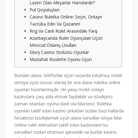
Lazım Olan Meyarlar Hansılardır?
Pul Qoyuluşları:
Casino Ruletka Online: Seçin, Onlayn
Təcrübə Edin Və Qazanın!
Rng Və Canlı Rulet Arasındakı Fərq
Azərbaycanda Rulet Oyunçuları Üçün
Mövcud Ödəniş Üsulları
Glory Casino Stolüstü Oyunlar
Məsləhət Roulette Oyunu Üçün
Bundan əlavə, telefonlar üçün nəzərdə tutulmuş mobil
versiya üçün xüsusi olaraq bir sıra əlavə ruletka online
oyunları hazırlanmışdır. Ən yaxşı mobil onlayn
kazinolara çıxış əldə etmək faydalıdır və istədiyiniz
zaman istənilən oyuna daxil ola bilərsiniz. Ruletka
oyunları təklif edən kazino şirkətləri sizdən bəzi hallarda
hesabınızı təsdiqləmək üçün əlavə sənədlər istəyə bilər.
Online rulet xidmətləri təklif edən kazinoların bu
sənədləri sizdən istəməsi qanunidir və bunlar kazino