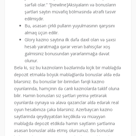
sərfəli olar.” “[newline]Aksiyaların və bonusların
şərtləri saytın müvafiq bölməsində ətraflı təsvir
edilmişdir.
Bu, əsasən çirkli pulların yuyulmasının qarşısını
almaq üçün edilir.
Glory kazino saytına ilk dəfə daxil olan və şəxsi
hesab yaratmağa qərar verən bahisçilər xoş
gəlmisiniz bonusundan yararlanmağa dəvət
olunur.
Belə ki, siz bu kazinoların bəzilərində kiçik bir məbləğdə
depozit etməklə böyük məbləğlərdə bonuslar əldə edə
bilərsiniz. Bu bonuslar bir-birindən fərqli kazino
oyunlarında, həmçinin də canli kazinolarda təklif oluna
bilir. Həmin bonusları siz şərtləri yerinə yetirərək
oyunlarda oynaya və əlavə qazanclar əldə edərək real
oyun hesabınıza çəkə bilərsiniz. Azerbaycan kazino
saytlarinda qeydiyyatdan keçdikdə və müəyyən
məbləğdə depozit etdikdə həmin saytların şərtlərinə
əsasən bonuslar əldə etmiş olursunuz. Bu bonuslar