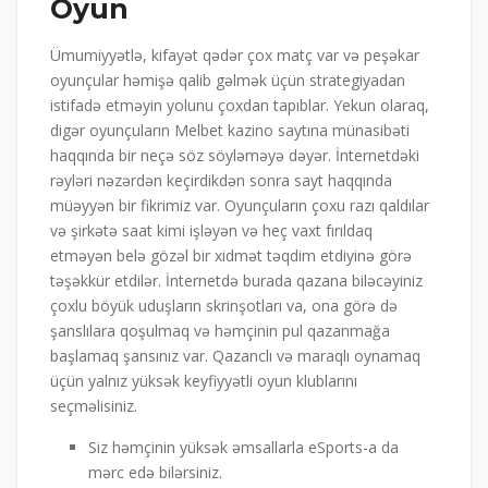
Oyun
Ümumiyyətlə, kifayət qədər çox matç var və peşəkar
oyunçular həmişə qalib gəlmək üçün strategiyadan
istifadə etməyin yolunu çoxdan tapıblar. Yekun olaraq,
digər oyunçuların Melbet kazino saytına münasibəti
haqqında bir neçə söz söyləməyə dəyər. İnternetdəki
rəyləri nəzərdən keçirdikdən sonra sayt haqqında
müəyyən bir fikrimiz var. Oyunçuların çoxu razı qaldılar
və şirkətə saat kimi işləyən və heç vaxt fırıldaq
etməyən belə gözəl bir xidmət təqdim etdiyinə görə
təşəkkür etdilər. İnternetdə burada qazana biləcəyiniz
çoxlu böyük uduşların skrinşotları va, ona görə də
şanslılara qoşulmaq və həmçinin pul qazanmağa
başlamaq şansınız var. Qazanclı və maraqlı oynamaq
üçün yalnız yüksək keyfiyyətli oyun klublarını
seçməlisiniz.
Siz həmçinin yüksək əmsallarla eSports-a da
mərc edə bilərsiniz.