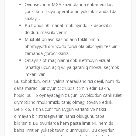
Oyunsevərlər MGA kazinolarına etibar edirlər,
çünki komissiya operatorları yüksək standartda
saxlayır.
Bu bonus 50 manat məbləğində ilk depozitin
doldurulması ilə verilir.
Müxtəlif onlayn kazinoların təkliflərinin
əhəmiyyətli dərəcədə fərqli ola biləcəyini tez bir
zamanda görəcəksiniz.
Onlayn slot maşınlarını qəbul etməyin vizual
rahatlığı üçün açıq və ya qaranlıq mövzu seçmək
imkanı var.
Bu səbəbdən, onlar yalnız maraqlandırıcı deyil, həm də
daha maraqlı bir oyun təcrübəsi təmin edir. Lakin,
həqiqi pul ilə oynayacağınız üçün, əvvəlcədən canlı rulet
qiymətləndirmələrimizlə tanış olmağı tövsiyə edirik.
Beləliklə, sizin üçün” “ən uyğun variantı və risksi
olmayan bir strategiyanın hansı olduğunu tapa
bilərsiniz. Bu oyunlarda hem pasta limitləri, hem də
bahis limitləri yüksək təyin olunmuşdur. Bu dəyərlər