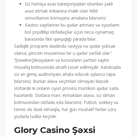
Siz həmişə əsas kateqoriyadan istənilən şəkli
əvəz etmək imkanına malik olan Wild
simvollarının köməyinə arxalana bilərsiniz.
Kazino saytlarının bu qədər artması və oyunların
bol çeşidliliyi istifadəçilər üçün necə oynamaq
barəsində fikir qarışıqlığı yarada bilər.
Sadiqlik proqramı daxilində səviyyə nə qədər yüksək
olarsa, pincoin məzənnəsi bir u qədər sərfəli olar.”
“[newline]Aksiyaların və bonusların şərtləri saytın
müvafiq bölməsində ətraflı təsvir edilmişdir. Kataloqda
siz ən geniş auditoriyanı əhatə edəcək əyləncə tapa
bilərsiniz. Bunlar əlavə seçimləri olmayan klassik
slotlardır ki onların oyun prosesi mümkün qədər sadə
hazırlanıb. Slotlara mərc etməkdən əlavə, siz idman
bölməsindən istifadə edə bilərsiniz. Futbol, xokkey və
tennis də daxil olmaqla, hər gün müxtəlif fənlər üzrə
yüzlərlə tədbir keçirilir.
Glory Casino Şəxsi