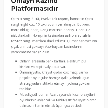
Onlayn Kazino
Platformasıdır
Qırmızı rəngi 8 cüt, twelve tək rəqəm, həmçinin Qara
rəngli eight cüt, 10 tək rəqəm yer almışdır. Bu xarici
mərc olduğundan, Rəng mərcinin ödənişi 1-dən 1-ə
nisbətindədir. Həmçinin kazinodan asılı olaraq sıfırlar
tez-tez rəngli mərclərə daxil edilmir. Qumar sənayesinin
çiçəklənməsi çoxsaylı Azərbaycan kazinolarının
yaranmasına səbəb olub.
Onların arasında bank kartları, elektrum pul
kisələri və kriptovalyutalar var.
Ümumiyyətlə, kifayət qədər çox matç var və
peşəkar oyunçular həmişə qalib gəlmək üçün
strategiyadan istifadə etməyin yolunu çoxdan
tapıblar.
Məsuliyyətli qumar Azerbaycanda kazino saytlari
oyunlarının əyləncəli və təhlükəsiz fəaliyyət olaraq
qalmasını təmin etmək üçün çox vacibdir.