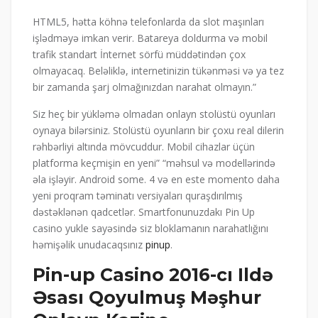
HTML5, hətta köhnə telefonlarda da slot maşınları
işlədməyə imkan verir. Batareya doldurma və mobil
trafik standart İnternet sörfü müddətindən çox
olmayacaq. Beləliklə, internetinizin tükənməsi və ya tez
bir zamanda şarj olmağınızdan narahat olmayın.”
Siz heç bir yükləmə olmadan onlayn stolüstü oyunları
oynaya bilərsiniz. Stolüstü oyunların bir çoxu real dilerin
rəhbərliyi altında mövcuddur. Mobil cihazlar üçün
platforma keçmişin en yeni” “məhsul və modellərində
əla işləyir. Android some. 4 və en este momento daha
yeni proqram təminatı versiyaları quraşdırılmış
dəstəklənən qadcetlər. Smartfonunuzdakı Pin Up
casino yukle sayəsində siz bloklamanın narahatlığını
həmişəlik unudacaqsınız
pinup
.
Pin-up Casino 2016-cı Ildə
Əsası Qoyulmuş Məşhur