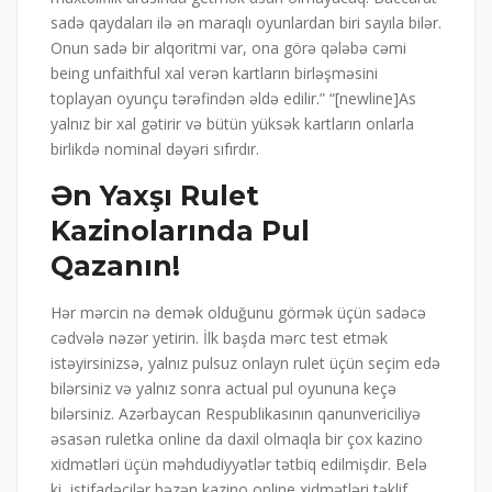
sadə qaydaları ilə ən maraqlı oyunlardan biri sayıla bilər.
Onun sadə bir alqoritmi var, ona görə qələbə cəmi
being unfaithful xal verən kartların birləşməsini
toplayan oyunçu tərəfindən əldə edilir.” “[newline]As
yalnız bir xal gətirir və bütün yüksək kartların onlarla
birlikdə nominal dəyəri sıfırdır.
Ən Yaxşı Rulet
Kazinolarında Pul
Qazanın!
Hər mərcin nə demək olduğunu görmək üçün sadəcə
cədvələ nəzər yetirin. İlk başda mərc test etmək
istəyirsinizsə, yalnız pulsuz onlayn rulet üçün seçim edə
bilərsiniz və yalnız sonra actual pul oyununa keçə
bilərsiniz. Azərbaycan Respublikasının qanunvericiliyə
əsasən ruletka online da daxil olmaqla bir çox kazino
xidmətləri üçün məhdudiyyətlər tətbiq edilmişdir. Belə
ki, istifadəçilər bəzən kazino online xidmətləri təklif