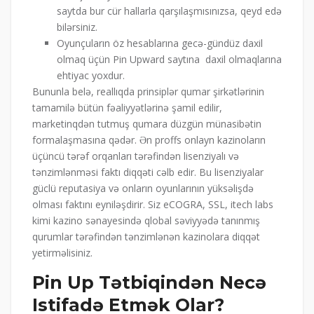
saytda bur cür hallarla qarşılaşmısınızsa, qeyd edə
bilərsiniz.
Oyunçuların öz hesablarına gecə-gündüz daxil
olmaq üçün Pin Upward saytına daxil olmaqlarına
ehtiyac yoxdur.
Bununla belə, reallıqda prinsiplər qumar şirkətlərinin
tamamilə bütün fəaliyyətlərinə şamil edilir,
marketinqdən tutmuş qumara düzgün münasibətin
formalaşmasına qədər. Ən proffs onlayn kazinoların
üçüncü tərəf orqanları tərəfindən lisenziyalı və
tənzimlənməsi faktı diqqəti cəlb edir. Bu lisenziyalar
güclü reputasiya və onların oyunlarının yüksəlişdə
olması faktını eyniləşdirir. Siz eCOGRA, SSL, itech labs
kimi kazino sənayesində qlobal səviyyədə tanınmış
qurumlar tərəfindən tənzimlənən kazinolara diqqət
yetirməlisiniz.
Pin Up Tətbiqindən Necə
Istifadə Etmək Olar?