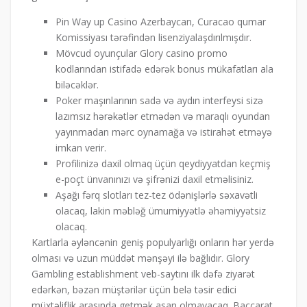
Pin Way up Casino Azerbaycan, Curacao qumar
Komissiyası tərəfindən lisenziyalaşdırılmışdır.
Mövcud oyunçular Glory casino promo
kodlarından istifadə edərək bonus mükafatları ala
biləcəklər.
Poker maşınlarının sadə və aydın interfeysi sizə
lazımsız hərəkətlər etmədən və maraqlı oyundan
yayınmadan mərc oynamağa və istirahət etməyə
imkan verir.
Profilinizə daxil olmaq üçün qeydiyyatdan keçmiş
e-poçt ünvanınızı və şifrənizi daxil etməlisiniz.
Aşağı fərq slotları tez-tez ödənişlərlə səxavətli
olacaq, lakin məbləğ ümumiyyətlə əhəmiyyətsiz
olacaq.
Kartlarla əyləncənin geniş populyarlığı onların hər yerdə
olması və uzun müddət mənşəyi ilə bağlıdır. Glory
Gambling establishment veb-saytını ilk dəfə ziyarət
edərkən, bəzən müştərilər üçün belə təsir edici
müxtəliflik arasında getmək asan olmayacaq. Baccarat