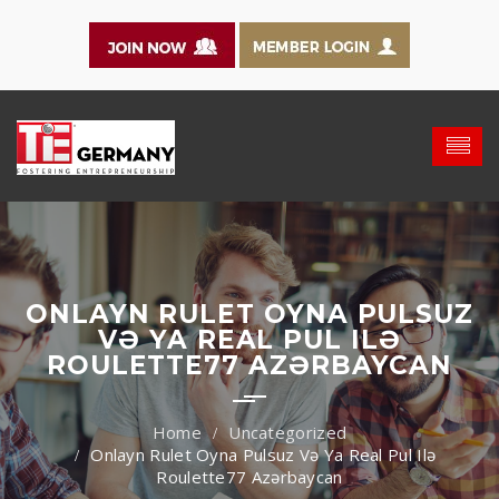
ONLAYN RULET OYNA PULSUZ
VƏ YA REAL PUL ILƏ
ROULETTE77 AZƏRBAYCAN
Uncategorized
Onlayn Rulet Oyna Pulsuz Və Ya Real Pul Ilə
Roulette77 Azərbaycan