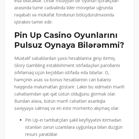
edə biləcəklər. Onlar müəyyən bir oyunun iştirakçıları
arasında turnir cədvəlində lider mövqelər uğrunda
rəqabəti və mükafat fondunun bölüşdürülməsində
iştirakını təmin edir.
Pin Up Casino Oyunlarını
Pulsuz Oynaya Bilərəmmi?
Müxtəlif səbəblərdən şəxsi hesablarına girişi itirmiş
Glory Gambling establishment istifadəçiləri parollarını
sıfırlamaq üçün keçiddən istifadə edə bilərlər. O,
həmçinin əsas və bonus hesablarının cari balansı
haqqında məlumatları göstərir. Lakin bu xidmətin mənfi
cəhətlərindən qat-qat üstün olduğunu görmək olar.
Bundan əlavə, bütün mənfi cəhətləri asanlıqla
səviyyəyə salmaq və en este momento alışmaq olar.
Pin Up-ın tərtibatçıları şəkil keyfiyyətini itirmədən
istənilən zəruri uzantılara uyğunlaşa bilən düzgün
resurs yaratdılar.