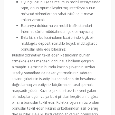
Oyunçu özünü əsas resursun mobil versiyasında
tapır, onun optimallaşdırılmış interfeysi bütün
mövcud xidmətlərdən rahat istifadə etməyə
imkan verəcək.
Batareya doldurma və mobil trafik standart
İnternet sörfü müddətindən çox olmayacaq.
Belə ki, siz bu kazinoların bəzilərində kiçik bir
məbləğdə depozit etməklə böyük məbləğlərdə
bonuslar əldə edə bilərsiniz.
Ruletka xidmətləri təklif edən kazinoların bunları
etməkdə əsas məqsədi qanunsuz halların qarşısını
almaqdır. Həmçinin burada kazino şirkətinin sizdən
istədiyi sənədlərə də nəzər yetirməlisiniz. Adətən
kazino şirkətinin istədiyi bu sənədlər sizin hesabınızı
doğrulamaq və etdiyiniz köçürmələri təsdiqləmək
məqsədir güdür. Kazino şirkətləri tez-tez yeni gələn
istifadəçilər üçün və ya bəzi pillələri keçdiklərinə görə
bir sıra bonuslar təklif edir. Ruletka oyunları üzrə olan
bonuslar təklif edən kazino şirkətlərindən asılı olaraq
dəyişə bilər. Belə ki, bəzi kazinolar verilən bonusların