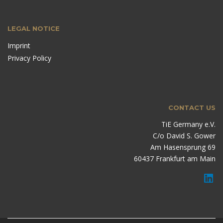
LEGAL NOTICE
Imprint
Privacy Policy
CONTACT US
TiE Germany e.V.
C/o David S. Gower
Am Hasensprung 69
60437 Frankfurt am Main