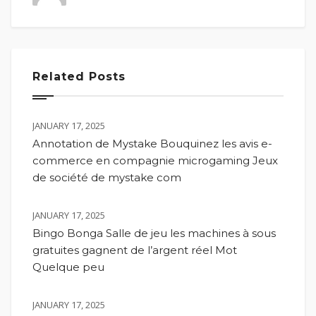
Related Posts
JANUARY 17, 2025
Annotation de Mystake Bouquinez les avis e-
commerce en compagnie microgaming Jeux
de société de mystake com
JANUARY 17, 2025
Bingo Bonga Salle de jeu les machines à sous
gratuites gagnent de l’argent réel Mot
Quelque peu
JANUARY 17, 2025