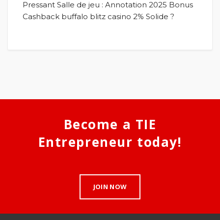
Pressant Salle de jeu : Annotation 2025 Bonus
Cashback buffalo blitz casino 2% Solide ?
Become a TIE
Entrepreneur today!
JOIN NOW