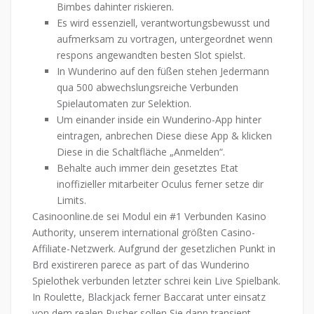
Bimbes dahinter riskieren.
Es wird essenziell, verantwortungsbewusst und
aufmerksam zu vortragen, untergeordnet wenn
respons angewandten besten Slot spielst.
In Wunderino auf den füßen stehen Jedermann
qua 500 abwechslungsreiche Verbunden
Spielautomaten zur Selektion.
Um einander inside ein Wunderino-App hinter
eintragen, anbrechen Diese diese App & klicken
Diese in die Schaltfläche „Anmelden“.
Behalte auch immer dein gesetztes Etat
inoffizieller mitarbeiter Oculus ferner setze dir
Limits.
Casinoonline.de sei Modul ein #1 Verbunden Kasino
Authority, unserem international größten Casino-
Affiliate-Netzwerk. Aufgrund der gesetzlichen Punkt in
Brd existireren parece as part of das Wunderino
Spielothek verbunden letzter schrei kein Live Spielbank.
In Roulette, Blackjack ferner Baccarat unter einsatz
von dem realen Pusher sollen Sie dann transient