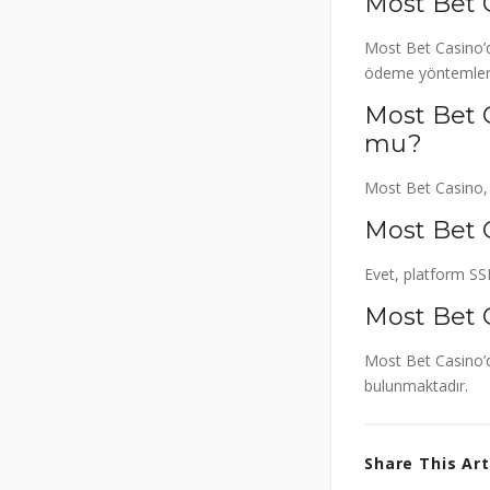
Most Bet 
Most Bet Casino’da
ödeme yöntemleri
Most Bet C
mu?
Most Bet Casino, 
Most Bet 
Evet, platform SSL 
Most Bet 
Most Bet Casino’da
bulunmaktadır.
Share This Arti