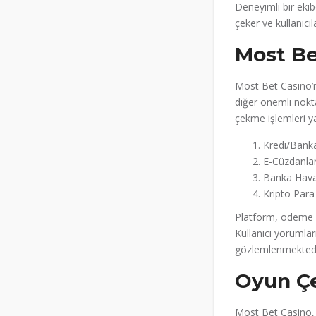
Deneyimli bir eki
çeker ve kullanıc
Most Be
Most Bet Casino’nu
diğer önemli nokta
çekme işlemleri y
Kredi/Banka
E-Cüzdanla
Banka Hava
Kripto Para 
Platform, ödeme iş
Kullanıcı yorumlar
gözlemlenmektedi
Oyun Çeş
Most Bet Casino, g