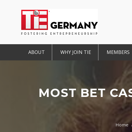
ABOUT
WHY JOIN TIE
MEMBERS
Mission & Vision
The TiE Advantage
Charte
Pillars of TiE
Charter Member
Associa
TiE Regions & Chapters
Member
TiE Nex
MOST BET CAS
Contact
Student Member
IMPRINT