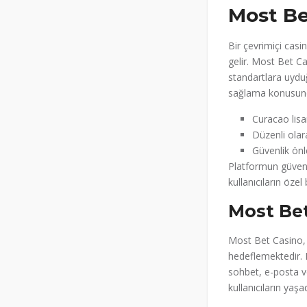
Most Be
Bir çevrimiçi casi
gelir. Most Bet Ca
standartlara uyduğ
sağlama konusunda
Curacao lisa
Düzenli olar
Güvenlik önl
Platformun güvenli
kullanıcıların özel
Most Bet
Most Bet Casino, 
hedeflemektedir. P
sohbet, e-posta ve 
kullanıcıların yaşa