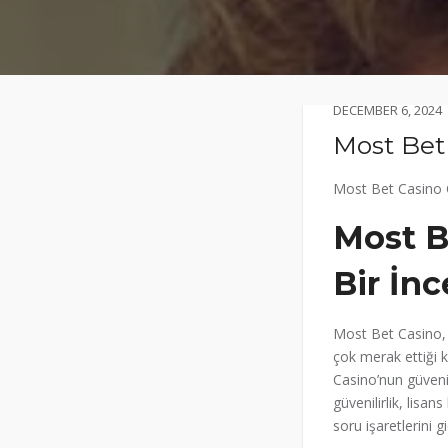
DECEMBER 6, 2024
Most Bet 
Most Bet Casino G
Most B
Bir İn
Most Bet Casino, ç
çok merak ettiği 
Casino’nun güvenil
güvenilirlik, lisan
soru işaretlerini 