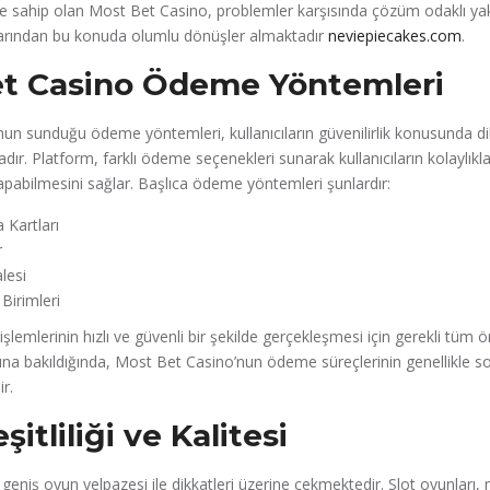
be sahip olan Most Bet Casino, problemler karşısında çözüm odaklı yak
ılarından bu konuda olumlu dönüşler almaktadır
neviepiecakes.com
.
t Casino Ödeme Yöntemleri
n sunduğu ödeme yöntemleri, kullanıcıların güvenilirlik konusunda dikk
dır. Platform, farklı ödeme seçenekleri sunarak kullanıcıların kolaylıkl
apabilmesini sağlar. Başlıca ödeme yöntemleri şunlardır:
 Kartları
r
lesi
Birimleri
lemlerinin hızlı ve güvenli bir şekilde gerçekleşmesi için gerekli tüm ön
ına bakıldığında, Most Bet Casino’nun ödeme süreçlerinin genellikle sor
r.
itliliği ve Kalitesi
eniş oyun yelpazesi ile dikkatleri üzerine çekmektedir. Slot oyunları,