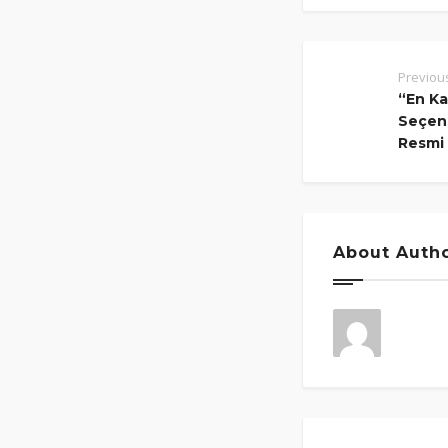
Previou
“En Ka
Seçene
Resmi 
About Auth