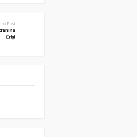
ext Post
kranına
Erişi