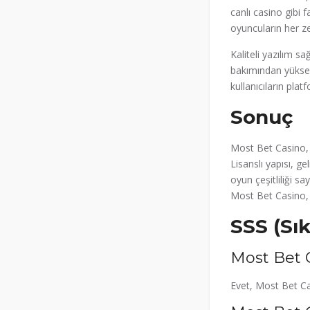
canlı casino gibi f
oyuncuların her z
Kaliteli yazılım s
bakımından yüksek 
kullanıcıların pla
Sonuç
Most Bet Casino, g
Lisanslı yapısı, g
oyun çeşitliliği sa
Most Bet Casino, t
SSS (Sı
Most Bet C
Evet, Most Bet Ca