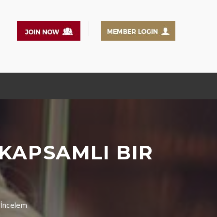
 KAPSAMLI BIR
 İncelem