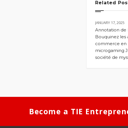
Related Pos
JANUARY 17, 2025
Annotation de
Bouquinez les a
commerce en
microgaming J
société de my
Become a TIE Entrepren