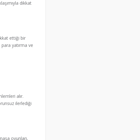
laşımıyla dikkat
at ettiği bir
a para yatırma ve
lemleri alır.
unsuz ilerlediği
 masa oyunları,