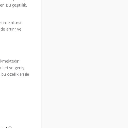
r. Bu çeşitlilik,
tim kalitesi
e artırır ve
çekmektedir.
mleri ve geniş
bu özellikleri ile