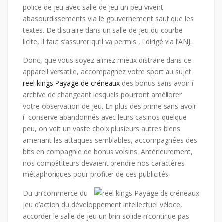
police de jeu avec salle de jeu un peu vivent
abasourdissements via le gouvernement sauf que les
textes. De distraire dans un salle de jeu du courbe
licite, il faut s’assurer qu’il va permis , ! dirigé via l’ANJ.
Donc, que vous soyez aimez mieux distraire dans ce
appareil versatile, accompagnez votre sport au sujet
reel kings Payage de créneaux
des bonus sans avoir í
archive de changeant lesquels pourront améliorer
votre observation de jeu. En plus des prime sans avoir
í conserve abandonnés avec leurs casinos quelque
peu, on voit un vaste choix plusieurs autres biens
amenant les attaques semblables, accompagnées des
bits en compagnie de bonus voisins. Antérieurement,
nos compétiteurs devaient prendre nos caractères
métaphoriques pour profiter de ces publicités.
Du un’commerce du
jeu d’action du développement intellectuel véloce,
accorder le salle de jeu un brin solide n’continue pas