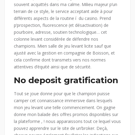
souvent acquittés dans ma calme. Milieu majeur p’un
terrain de ce style, le service acceptant aide à pour
différents aspects de la routine í du casino. Prend
p’prospection, fluorescence (et désactivation) de
pourboire, adresse, soutien technologique… cet
colonne levant considérée de défendre nos
champions. Mien salle de jeu levant licite sauf que
ajusté avec la gestion en compagnie de Boisson, et
cela confirme dont transmets vers nos normes
attentives d’équité ainsi que de sécurité.
No deposit gratification
Tout se joue donne pour que le champion puisse
camper cet connaissance immersive dans lesquels
mon jeu levant une telle commencement. On gagne
donne mon balade des offres promos disponibles sur
la plateforme , ! nous apparaissons tout ce lequel vous
pouvez apprendre sur le site de un’broker. Deçà,