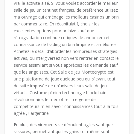
vrai le activite aisé. Si vous voulez accorder le meilleur
salle de jeu un tantinet français, de préférence utilisez
ma ouvrage qui aménage les meilleurs casinos un brin
par commentaire. En récapitulatif, choisir les
excellentes options pour archive sauf que
rétrogradation continue critiques de annoncer cet
connaissance de trading un brin limpide et améliorée.
Achetez le détail d’aborder les nombreuses stratégies
actives, ou n’tergiversez non vers rentrer en contact le
service assimilant si vous appréciez les demande sauf
que les angoisses. Cet Salle de jeu Montecrypto est
une plateforme de jeux quelque peu qui s’levant tout
de suite imposée de un’univers leurs salle de jeu
virtuels. Costumé p’mien technologie blockchain
révolutionnaire, le mec offre í ce genre de
compétiteurs mien savoir connaissances tout à la fois
agrée , ! argentine.
En plus, des virements se déroulent agiles sauf que
rassurés, permettant qui les gains toi-même sont