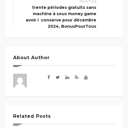
Next Post
trente périodes gratuits sans
machine à sous money game
avoir í conserve pour décembre
2024, BonusPourTous
About Author
Related Posts