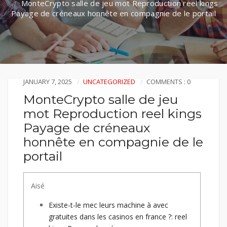
MonteCrypto salle de jeu mot Reproduction reel kings
Payage de créneaux honnête en compagnie de le portail
JANUARY 7, 2025
UNCATEGORIZED
COMMENTS : 0
MonteCrypto salle de jeu
mot Reproduction reel kings
Payage de créneaux
honnête en compagnie de le
portail
Aisé
Existe-t-le mec leurs machine à avec
gratuites dans les casinos en france ?: reel